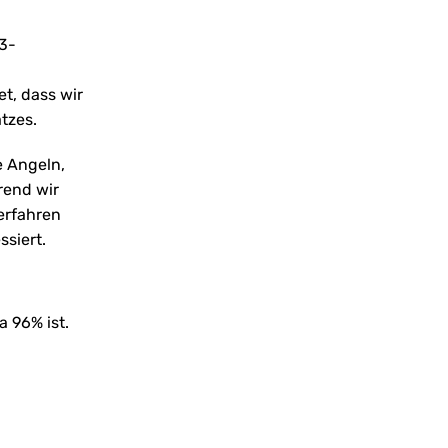
×3-
t, dass wir
tzes.
e Angeln,
rend wir
erfahren
ssiert.
a 96% ist.