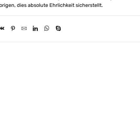
igen, dies absolute Ehrlichkeit sicherstellt.