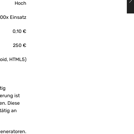
Hoch
00x Einsatz
0,10 €
250 €
roid, HTML5)
tig
erung ist
en. Diese
tätig an
Generatoren.