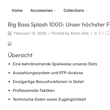
Home
Accessories
Collections
Big Bass Splash 1000: Unser höchster 
February 13, 2026
/
Posted by
Kiran Gite
/
1
/
Übersicht
Eine bahnbrechende Spielweise unseres Slots
Auszahlungssystem und RTP-Analyse
Einzigartige Bonusfunktionen in Detail
Professionelle Taktiken
Technische Daten sowie Zugänglichkeit