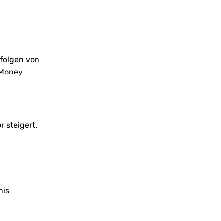
rfolgen von
 Money
r steigert.
nis