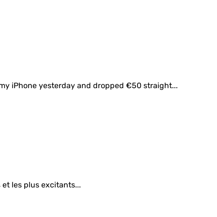
 my iPhone yesterday and dropped €50 straight...
et les plus excitants...