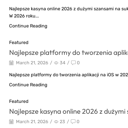
Najlepsze kasyna online 2026 z dużymi szansami na su
W 2026 roku...
Continue Reading
Featured
Najlepsze platformy do tworzenia aplik
March 21, 2026
/
34
/
0
Najlepsze platformy do tworzenia aplikacji na iOS w 20
Continue Reading
Featured
Najlepsze kasyna online 2026 z dużymi
March 21, 2026
/
23
/
0