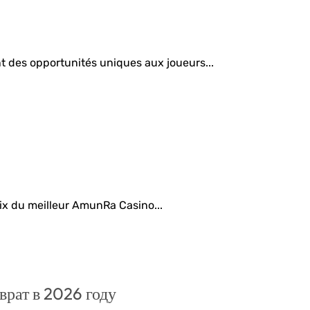
nt des opportunités uniques aux joueurs...
oix du meilleur AmunRa Casino...
рат в 2026 году