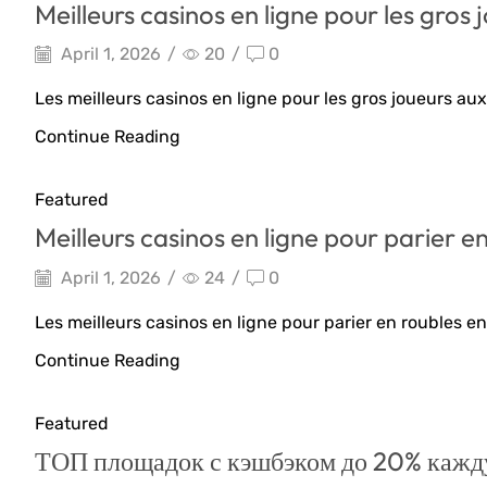
Meilleurs casinos en ligne pour les gros
April 1, 2026
/
20
/
0
Les meilleurs casinos en ligne pour les gros joueurs au
Continue Reading
Featured
Meilleurs casinos en ligne pour parier e
April 1, 2026
/
24
/
0
Les meilleurs casinos en ligne pour parier en roubles e
Continue Reading
Featured
ТОП площадок с кэшбэком до 20% кажду