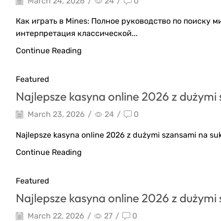
March 24, 2026
/
24
/
0
Как играть в Mines: Полное руководство по поиску 
интерпретация классической...
Continue Reading
Featured
Najlepsze kasyna online 2026 z dużymi
March 23, 2026
/
24
/
0
Najlepsze kasyna online 2026 z dużymi szansami na suk
Continue Reading
Featured
Najlepsze kasyna online 2026 z dużymi
March 22, 2026
/
27
/
0