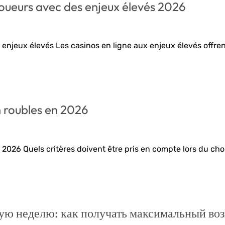
 joueurs avec des enjeux élevés 2026
x enjeux élevés Les casinos en ligne aux enjeux élevés offre
n roubles en 2026
n 2026 Quels critères doivent être pris en compte lors du ch
ю неделю: как получать максимальный возв