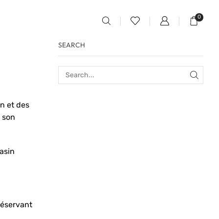
0
SEARCH
n et des
, son
asin
réservant