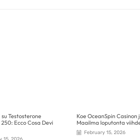
 su Testosterone
Koe OceanSpin Casinon j
 250: Ecco Cosa Devi
Maailma loputonta viihd
February 15, 2026
y 15, 2026