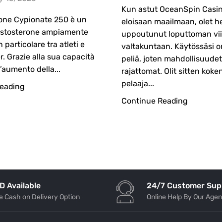
Kun astut OceanSpin Casi
rone Cypionate 250 è un
eloisaan maailmaan, olet he
testosterone ampiamente
uppoutunut loputtoman vi
in particolare tra atleti e
valtakuntaan. Käytössäsi o
. Grazie alla sua capacità
peliä, joten mahdollisuudet
l’aumento della...
rajattomat. Olit sitten koke
pelaaja...
eading
Continue Reading
24/7 Customer Sup
D Available
Online Help By Our Agen
e Cash on Delivery Option