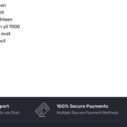
non
Comprendre le Levitra Le Levitra, dont
ti
le principe actif est le vardenafil, est
ihteen
un médicament utilisé pour traiter la
n yli 7000
dysfonction érectile chez les hommes.
 ovat
Il...
nut
Continue Reading
port
100% Secure Payments
ts via Chat
Multiple Secure Payment Methods