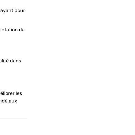
trayant pour
mentation du
alité dans
liorer les
andé aux