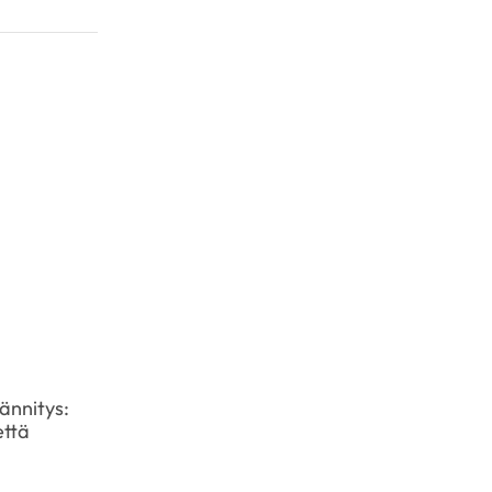
ännitys:
Levitra Cours : Tout ce que vous
että
devez savoir
February 15, 2026