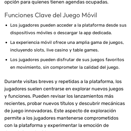
opción para quienes tienen agendas ocupadas.
Funciones Clave del Juego Móvil
Los jugadores pueden acceder a la plataforma desde sus
dispositivos móviles o descargar la app dedicada.
La experiencia móvil ofrece una amplia gama de juegos,
incluyendo slots, live casino y table games.
Los jugadores pueden disfrutar de sus juegos favoritos
en movimiento, sin comprometer la calidad del juego.
Durante visitas breves y repetidas a la plataforma, los
jugadores suelen centrarse en explorar nuevos juegos
y funciones. Pueden revisar los lanzamientos más
recientes, probar nuevos títulos y descubrir mecánicas
de juego innovadoras. Este aspecto de exploración
permite a los jugadores mantenerse comprometidos
con la plataforma y experimentar la emoción de