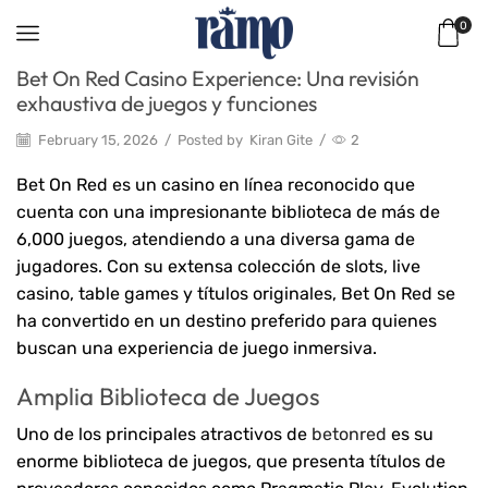
0
Bet On Red Casino Experience: Una revisión
exhaustiva de juegos y funciones
February 15, 2026
/
Posted by
Kiran Gite
/
2
Bet On Red es un casino en línea reconocido que
cuenta con una impresionante biblioteca de más de
6,000 juegos, atendiendo a una diversa gama de
jugadores. Con su extensa colección de slots, live
casino, table games y títulos originales, Bet On Red se
ha convertido en un destino preferido para quienes
buscan una experiencia de juego inmersiva.
Amplia Biblioteca de Juegos
Uno de los principales atractivos de
betonred
es su
enorme biblioteca de juegos, que presenta títulos de