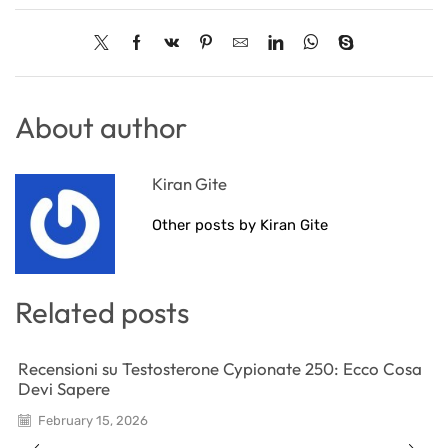
About author
Kiran Gite
Other posts by Kiran Gite
Related posts
Recensioni su Testosterone Cypionate 250: Ecco Cosa
Devi Sapere
February 15, 2026