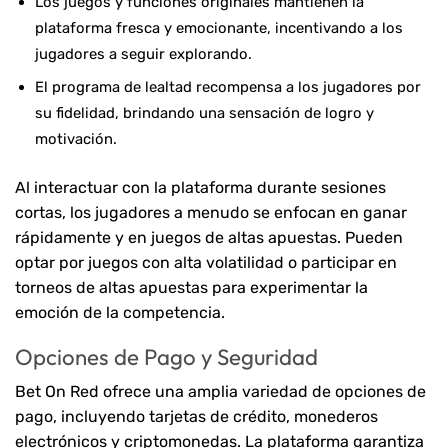
Los juegos y funciones originales mantienen la
plataforma fresca y emocionante, incentivando a los
jugadores a seguir explorando.
El programa de lealtad recompensa a los jugadores por
su fidelidad, brindando una sensación de logro y
motivación.
Al interactuar con la plataforma durante sesiones
cortas, los jugadores a menudo se enfocan en ganar
rápidamente y en juegos de altas apuestas. Pueden
optar por juegos con alta volatilidad o participar en
torneos de altas apuestas para experimentar la
emoción de la competencia.
Opciones de Pago y Seguridad
Bet On Red ofrece una amplia variedad de opciones de
pago, incluyendo tarjetas de crédito, monederos
electrónicos y criptomonedas. La plataforma garantiza