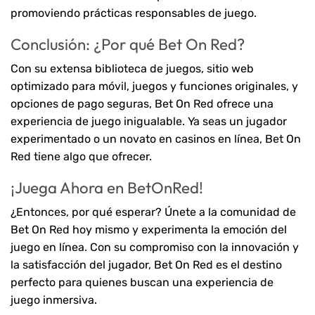
promoviendo prácticas responsables de juego.
Conclusión: ¿Por qué Bet On Red?
Con su extensa biblioteca de juegos, sitio web
optimizado para móvil, juegos y funciones originales, y
opciones de pago seguras, Bet On Red ofrece una
experiencia de juego inigualable. Ya seas un jugador
experimentado o un novato en casinos en línea, Bet On
Red tiene algo que ofrecer.
¡Juega Ahora en BetOnRed!
¿Entonces, por qué esperar? Únete a la comunidad de
Bet On Red hoy mismo y experimenta la emoción del
juego en línea. Con su compromiso con la innovación y
la satisfacción del jugador, Bet On Red es el destino
perfecto para quienes buscan una experiencia de
juego inmersiva.