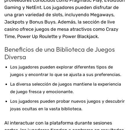
proveedores conocidos como Pragmatic Play, Evolution
Gaming y NetEnt. Los jugadores pueden disfrutar de
una gran variedad de slots, incluyendo Megaways,
Jackpots y Bonus Buys. Además, la sección de live
casino ofrece juegos de mesa atractivos como Crazy
Time, Power Up Roulette y Power Blackjack.
Beneficios de una Biblioteca de Juegos
Diversa
Los jugadores pueden explorar diferentes tipos de
juegos y encontrar lo que se ajusta a sus preferencias.
La diversa selección de juegos mantiene la experiencia
de juego fresca y emocionante.
Los jugadores pueden probar nuevos juegos y descubrir
joyas ocultas en la vasta biblioteca.
Al interactuar con la plataforma durante sesiones