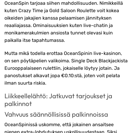
OceanSpin tarjoaa siihen mahdollisuuden. Nimikkeillä
kuten Crazy Time ja Gold Saloon Roulette voit kokea
oikeiden jakajien kanssa pelaamisen jännityksen
reaaliajassa. Ominaisuuksien kuten live-chatin ja
monikamerakulmien ansiosta tunnet olevasi kuin
paikalla itse tapahtumassa.
Mutta mikä todella erottaa OceanSpinin live-kasinon,
on sen pöytäpelien valikoima. Single Deck Blackjackista
Eurooppalaiseen rulettiin, jokaiselle löytyy jotain. Ja
panostukset alkavat jopa €0.10:stä, joten voit pelata
ilman suurta riskia.
Liikkeellelähtö: Jatkuvat tarjoukset ja
palkinnot
Vahvuus säännöllisissä palkinnoissa
OceanSpinissä uskomme, että jokainen ansaitsee
pienen extra-lohdutuksen uskollisuudestaan. Siksi