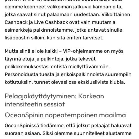
olemme koonneet valikoiman jatkuvia kampanjoita,
jotka saavat sinut palaamaan uudestaan. Viikoittainen
Cashback ja Live Cashback ovat vain muutamia
esimerkkejä palkinnoistamme, jotka antavat sinulle
lisäboostin silloin, kun sitä eniten tarvitset.
Mutta siinä ei ole kaikki – VIP-ohjelmamme on myös
täynnä etuja ja palkintoja, jotka tekevät
pelikokemuksestasi entistä miellyttävämmän.
Personoidusta tuesta ja erikoispalkinnoista suurempiin
kotiutuksiin, tunnet olevasi osa eksklusiivista klubia.
Pelaajakäyttäytyminen: Korkean
intensiteetin sessiot
OceanSpinin nopeatempoinen maailma
OceanSpinissä tiedämme, että jotkut pelaajat haluavat
suoraan asiaan. Siksi olemme suunnitelleet alustamme