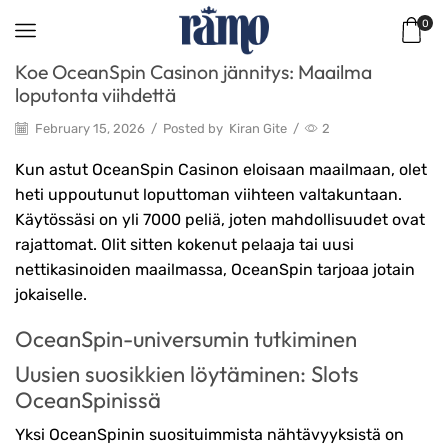
0
Koe OceanSpin Casinon jännitys: Maailma
loputonta viihdettä
February 15, 2026
/
Posted by
Kiran Gite
/
2
Kun astut OceanSpin Casinon eloisaan maailmaan, olet
heti uppoutunut loputtoman viihteen valtakuntaan.
Käytössäsi on yli 7000 peliä, joten mahdollisuudet ovat
rajattomat. Olit sitten kokenut pelaaja tai uusi
nettikasinoiden maailmassa, OceanSpin tarjoaa jotain
jokaiselle.
OceanSpin-universumin tutkiminen
Uusien suosikkien löytäminen: Slots
OceanSpinissä
Yksi OceanSpinin suosituimmista nähtävyyksistä on