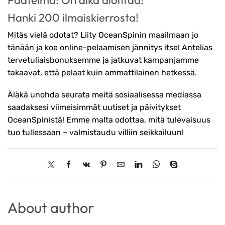
Päätelmä: On aika aloittaa!
Hanki 200 ilmaiskierrosta!
Mitäs vielä odotat? Liity OceanSpinin maailmaan jo
tänään ja koe online-pelaamisen jännitys itse! Antelias
tervetuliaisbonuksemme ja jatkuvat kampanjamme
takaavat, että pelaat kuin ammattilainen hetkessä.
Äläkä unohda seurata meitä sosiaalisessa mediassa
saadaksesi viimeisimmät uutiset ja päivitykset
OceanSpinistä! Emme malta odottaa, mitä tulevaisuus
tuo tullessaan – valmistaudu villiin seikkailuun!
About author