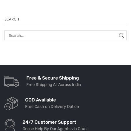
SEARCH
Free & Secure Shipping
Free Shipping All Across India
COD Available
Free Cash on Delivery Option
24/7 Customer Support
Online Help By Our Agents via Chat