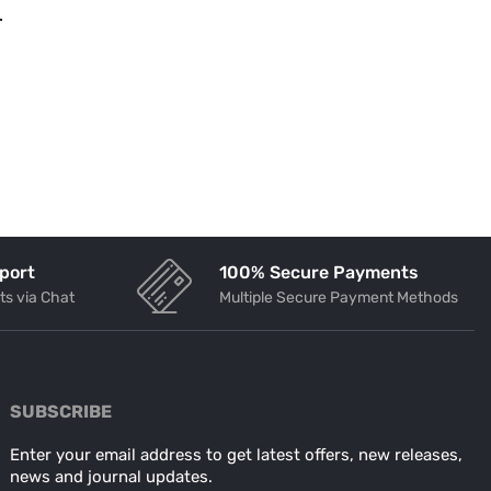
.
rajattomat. Olit sitten kokenut
pelaaja...
Continue Reading
port
100% Secure Payments
ts via Chat
Multiple Secure Payment Methods
SUBSCRIBE
Enter your email address to get latest offers, new releases,
news and journal updates.