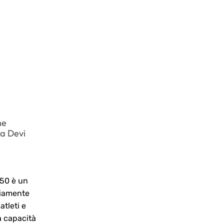
ne
Koe OceanSpin Casinon jännitys:
a Devi
Maailma loputonta viihdettä
February 15, 2026
Kun astut OceanSpin Casinon
250 è un
eloisaan maailmaan, olet heti
piamente
uppoutunut loputtoman viihteen
atleti e
valtakuntaan. Käytössäsi on yli 7000
a capacità
peliä, joten mahdollisuudet ovat