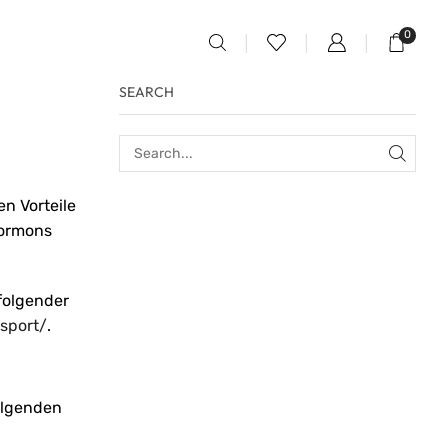
0
SEARCH
en Vorteile
Hormons
folgender
sport/
.
Folgenden