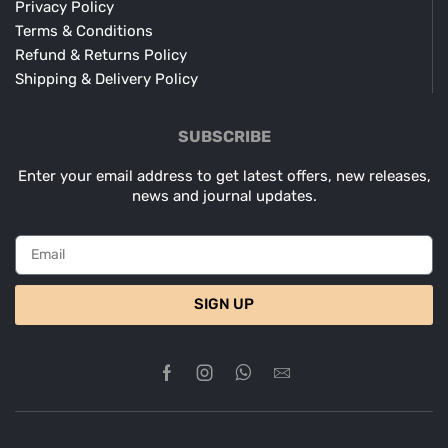
Privacy Policy
Terms & Conditions
Refund & Returns Policy
Shipping & Delivery Policy
SUBSCRIBE
Enter your email address to get latest offers, new releases,
news and journal updates.
SIGN UP