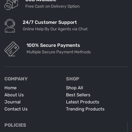
Free Cash on Delivery Option
24/7 Customer Support
Online Help By Our Agents via Chat
100% Secure Payments
Multiple Secure Payment Methods
COMPANY
SHOP
Home
Shop All
About Us
Best Sellers
Journal
Latest Products
Contact Us
Trending Products
POLICIES