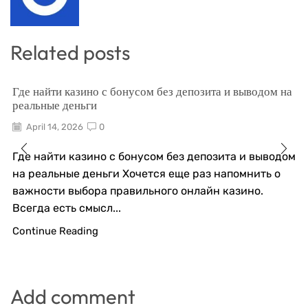
Related posts
Где найти казино с бонусом без депозита и выводом на
реальные деньги
April 14, 2026
0
Где найти казино с бонусом без депозита и выводом
на реальные деньги Хочется еще раз напомнить о
важности выбора правильного онлайн казино.
Всегда есть смысл...
Continue Reading
Add comment