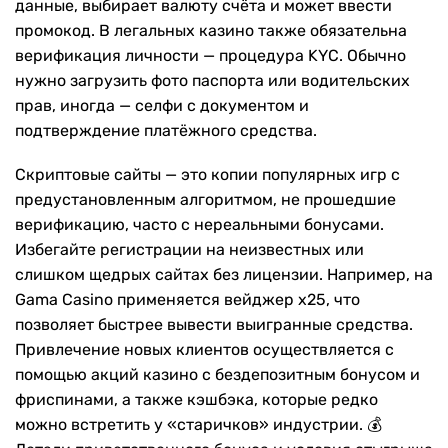
данные, выбирает валюту счёта и может ввести
промокод. В легальных казино также обязательна
верификация личности — процедура KYC. Обычно
нужно загрузить фото паспорта или водительских
прав, иногда — селфи с документом и
подтверждение платёжного средства.
Скриптовые сайты — это копии популярных игр с
предустановленным алгоритмом, не прошедшие
верификацию, часто с нереальными бонусами.
Избегайте регистрации на неизвестных или
слишком щедрых сайтах без лицензии. Например, на
Gama Casino применяется вейджер х25, что
позволяет быстрее вывести выигранные средства.
Привлечение новых клиентов осуществляется с
помощью акций казино с бездепозитным бонусом и
фриспинами, а также кэшбэка, которые редко
можно встретить у «старичков» индустрии. 💰