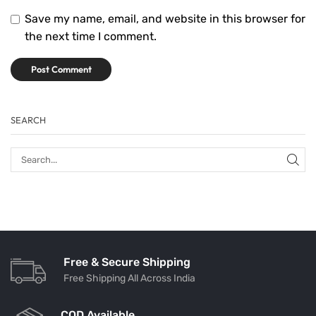
Save my name, email, and website in this browser for
the next time I comment.
SEARCH
Free & Secure Shipping
Free Shipping All Across India
COD Available