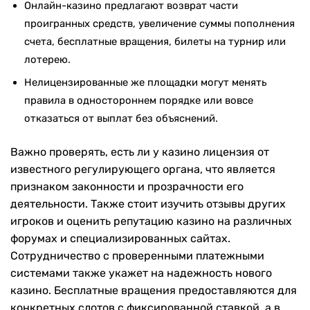
Онлайн-казино предлагают возврат части
проигранных средств, увеличение суммы пополнения
счета, бесплатные вращения, билеты на турнир или
лотерею.
Нелицензированные же площадки могут менять
правила в одностороннем порядке или вовсе
отказаться от выплат без объяснений.
Важно проверять, есть ли у казино лицензия от
известного регулирующего органа, что является
признаком законности и прозрачности его
деятельности. Также стоит изучить отзывы других
игроков и оценить репутацию казино на различных
форумах и специализированных сайтах.
Cотрудничество с проверенными платежными
системами также укажет на надежность нового
казино. Бесплатные вращения предоставляются для
конкретных слотов с фиксированной ставкой, а в