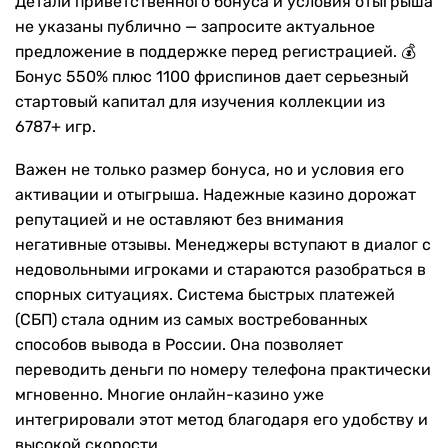
Детали приветственного бонуса и условия отыгрыша
не указаны публично — запросите актуальное
предложение в поддержке перед регистрацией. 💰
Бонус 550% плюс 1100 фриспинов дает серьезный
стартовый капитал для изучения коллекции из
6787+ игр.
Важен не только размер бонуса, но и условия его
активации и отыгрыша. Надежные казино дорожат
репутацией и не оставляют без внимания
негативные отзывы. Менеджеры вступают в диалог с
недовольными игроками и стараются разобраться в
спорных ситуациях. Система быстрых платежей
(СБП) стала одним из самых востребованных
способов вывода в России. Она позволяет
переводить деньги по номеру телефона практически
мгновенно. Многие онлайн-казино уже
интегрировали этот метод благодаря его удобству и
высокой скорости.