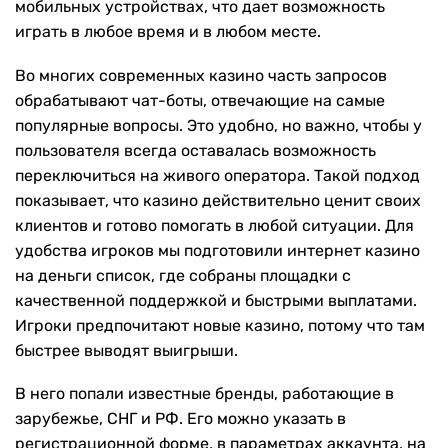
мобильных устройствах, что дает возможность
играть в любое время и в любом месте.
Во многих современных казино часть запросов
обрабатывают чат-боты, отвечающие на самые
популярные вопросы. Это удобно, но важно, чтобы у
пользователя всегда оставалась возможность
переключиться на живого оператора. Такой подход
показывает, что казино действительно ценит своих
клиентов и готово помогать в любой ситуации. Для
удобства игроков мы подготовили интернет казино
на деньги список, где собраны площадки с
качественной поддержкой и быстрыми выплатами.
Игроки предпочитают новые казино, потому что там
быстрее выводят выигрыши.
В него попали известные бренды, работающие в
зарубежье, СНГ и РФ. Его можно указать в
регистрационной форме, в параметрах аккаунта, на