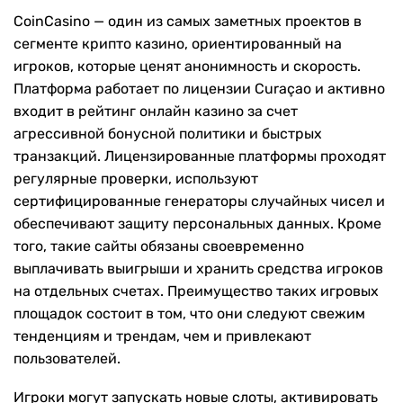
CoinCasino — один из самых заметных проектов в
сегменте крипто казино, ориентированный на
игроков, которые ценят анонимность и скорость.
Платформа работает по лицензии Curaçao и активно
входит в рейтинг онлайн казино за счет
агрессивной бонусной политики и быстрых
транзакций. Лицензированные платформы проходят
регулярные проверки, используют
сертифицированные генераторы случайных чисел и
обеспечивают защиту персональных данных. Кроме
того, такие сайты обязаны своевременно
выплачивать выигрыши и хранить средства игроков
на отдельных счетах. Преимущество таких игровых
площадок состоит в том, что они следуют свежим
тенденциям и трендам, чем и привлекают
пользователей.
Игроки могут запускать новые слоты, активировать