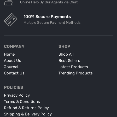
Online Help By Our Agents via Chat
100% Secure Payments
Multiple Secure Payment Methods
COMPANY
SHOP
Home
Shop All
About Us
Best Sellers
Journal
Latest Products
Contact Us
Trending Products
POLICIES
Privacy Policy
Terms & Conditions
Refund & Returns Policy
Shipping & Delivery Policy