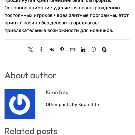
продвинутая криптогейминговая платформа.
Основное внимание уделяется вознаграждению
постоянных игроков через элитные программы, этот
крипто-казино без депозита предлагает
привлекательные возможности для новичков.
About author
Kiran Gite
Other posts by Kiran Gite
Related posts