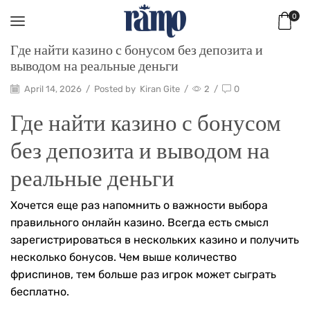
0
Где найти казино с бонусом без депозита и
выводом на реальные деньги
April 14, 2026
/
Posted by
Kiran Gite
/
2
/
0
Где найти казино с бонусом
без депозита и выводом на
реальные деньги
Хочется еще раз напомнить о важности выбора
правильного онлайн казино. Всегда есть смысл
зарегистрироваться в нескольких казино и получить
несколько бонусов. Чем выше количество
фриспинов, тем больше раз игрок может сыграть
бесплатно.