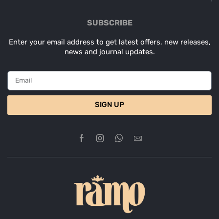
SUBSCRIBE
Enter your email address to get latest offers, new releases,
news and journal updates.
SIGN UP