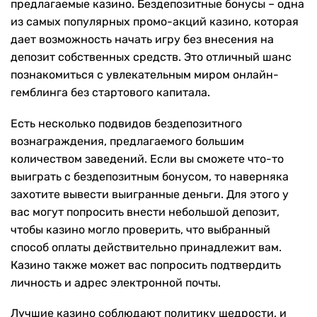
предлагаемые казино. Бездепозитные бонусы – одна
из самых популярных промо-акций казино, которая
дает возможность начать игру без внесения на
депозит собственных средств. Это отличный шанс
познакомиться с увлекательным миром онлайн-
гемблинга без стартового капитала.
Есть несколько подвидов бездепозитного
вознаграждения, предлагаемого большим
количеством заведений. Если вы сможете что-то
выиграть с бездепозитным бонусом, то наверняка
захотите вывести выигранные деньги. Для этого у
вас могут попросить внести небольшой депозит,
чтобы казино могло проверить, что выбранный
способ оплаты действительно принадлежит вам.
Казино также может вас попросить подтвердить
личность и адрес электронной почты.
Лучшие казино соблюдают политику щедрости, и