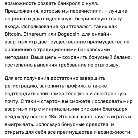
возможность создать банкролл с нуля.
Предложения, которые мы перечислили, — лучшие
на рынке и дают идеальную, безрисковую точку
входа. Использование криптовалют, таких как
Bitcoin, Ethereum или Dogecoin, для онлайн-
азартных игр дает существенные преимущества по
сравнению с традиционными банковскими
методами. Ваша цель — сохранить бонусный баланс,
постепенно выполняя требование по отыгрышу.
Для его получения достаточно завершить
регистрацию, заполнить профиль, а также
подтвердить свой номер телефона и электронную
почту. С таким стартом вы сможете исследовать мир
азартных игр с минимальными рисками благодаря
вейджеру всего в 18х. Это ваш шанс начать играть и
выигрывать, используя бонусные средства, и
открыть для себя все преимущества и возможности,