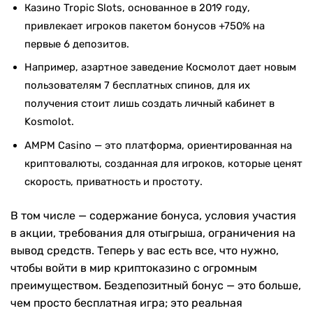
Казино Tropic Slots, основанное в 2019 году,
привлекает игроков пакетом бонусов +750% на
первые 6 депозитов.
Например, азартное заведение Космолот дает новым
пользователям 7 бесплатных спинов, для их
получения стоит лишь создать личный кабинет в
Kosmolot.
AMPM Casino — это платформа, ориентированная на
криптовалюты, созданная для игроков, которые ценят
скорость, приватность и простоту.
В том числе — содержание бонуса, условия участия
в акции, требования для отыгрыша, ограничения на
вывод средств. Теперь у вас есть все, что нужно,
чтобы войти в мир криптоказино с огромным
преимуществом. Бездепозитный бонус — это больше,
чем просто бесплатная игра; это реальная