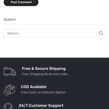
SEARCH
Free & Secure Shipping
Free Shipping All Across India
COD Available
Free Cash on Delivery Option
24/7 Customer Support