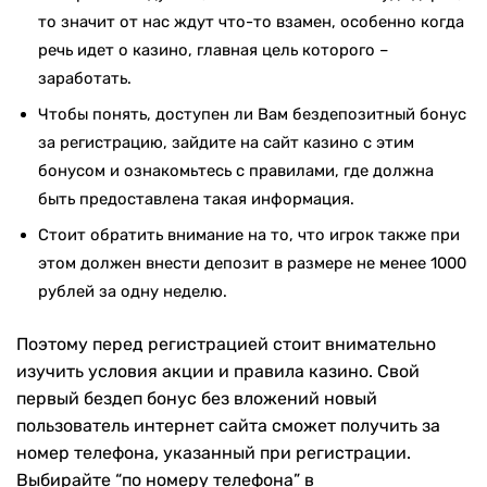
то значит от нас ждут что-то взамен, особенно когда
речь идет о казино, главная цель которого –
заработать.
Чтобы понять, доступен ли Вам бездепозитный бонус
за регистрацию, зайдите на сайт казино с этим
бонусом и ознакомьтесь с правилами, где должна
быть предоставлена такая информация.
Стоит обратить внимание на то, что игрок также при
этом должен внести депозит в размере не менее 1000
рублей за одну неделю.
Поэтому перед регистрацией стоит внимательно
изучить условия акции и правила казино. Свой
первый бездеп бонус без вложений новый
пользователь интернет сайта сможет получить за
номер телефона, указанный при регистрации.
Выбирайте “по номеру телефона” в