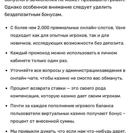
Однако особенное внимание следует уделить
бездепозитным бонусам.
С более чем 2,000 премиальных онлайн-слотов, Vave
подходит как для опытных игроков, так и для
новичков, исследующих возможности без депозита.
Каждый промокод можно использовать в личном
кабинете только один раз.
Уточняйте все вопросы у администрациизаведения в
онлайн-чате, чтобы казино не смогло вас обмануть.
Процент возврата ставки — это своего рода
компенсация, которую казино дает своим игрокам.
Почти за каждое пополнение игрового баланса
пользователи виртуальных казино получают бонус –
процент от внесенной суммы.
Мы привыкли думать, что если нам что-нибудь дарят,