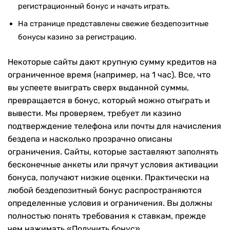
регистрационный бонус и начать играть.
На странице представлены свежие бездепозитные
бонусы казино за регистрацию.
Некоторые сайты дают крупную сумму кредитов на
ограниченное время (например, на 1 час). Все, что
вы успеете выиграть сверх выданной суммы,
превращается в бонус, который можно отыграть и
вывести. Мы проверяем, требует ли казино
подтверждение телефона или почты для начисления
бездепа и насколько прозрачно описаны
ограничения. Сайты, которые заставляют заполнять
бесконечные анкеты или прячут условия активации
бонуса, получают низкие оценки. Практически на
любой бездепозитный бонус распространяются
определенные условия и ограничения. Вы должны
полностью понять требования к ставкам, прежде
чем нажимать «Получить бонус».