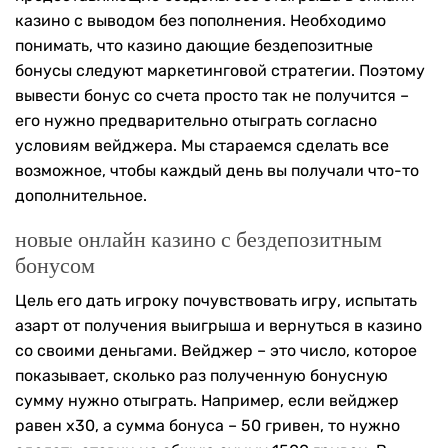
казино с выводом без пополнения. Необходимо
понимать, что казино дающие бездепозитные
бонусы следуют маркетинговой стратегии. Поэтому
вывести бонус со счета просто так не получится –
его нужно предварительно отыграть согласно
условиям вейджера. Мы стараемся сделать все
возможное, чтобы каждый день вы получали что-то
дополнительное.
новые онлайн казино с бездепозитным
бонусом
Цель его дать игроку почувствовать игру, испытать
азарт от получения выигрыша и вернуться в казино
со своими деньгами. Вейджер – это число, которое
показывает, сколько раз полученную бонусную
сумму нужно отыграть. Например, если вейджер
равен х30, а сумма бонуса – 50 гривен, то нужно