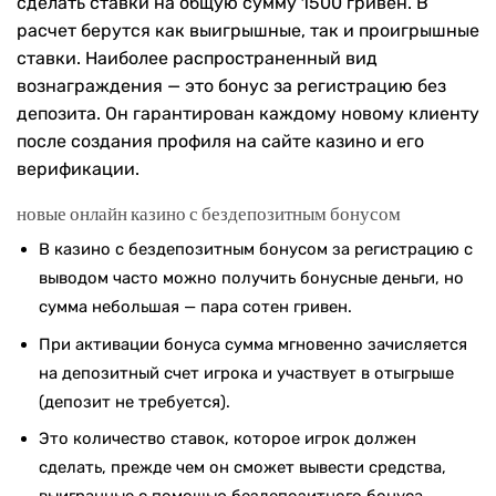
сделать ставки на общую сумму 1500 гривен. В
расчет берутся как выигрышные, так и проигрышные
ставки. Наиболее распространенный вид
вознаграждения — это бонус за регистрацию без
депозита. Он гарантирован каждому новому клиенту
после создания профиля на сайте казино и его
верификации.
новые онлайн казино с бездепозитным бонусом
В казино с бездепозитным бонусом за регистрацию с
выводом часто можно получить бонусные деньги, но
сумма небольшая — пара сотен гривен.
При активации бонуса сумма мгновенно зачисляется
на депозитный счет игрока и участвует в отыгрыше
(депозит не требуется).
Это количество ставок, которое игрок должен
сделать, прежде чем он сможет вывести средства,