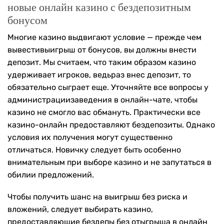
новые онлайн казино с бездепозитным
бонусом
Многие казино выдвигают условие — прежде чем
вывестивыигрыш от бонусов, вы должны внести
депозит. Мы считаем, что таким образом казино
удерживает игроков, ведьраз внес депозит, то
обязательно сыграет еще. Уточняйте все вопросы у
администрациизаведения в онлайн-чате, чтобы
казино не смогло вас обмануть. Практически все
казино-онлайн предоставляют бездепозиты. Однако
условия их получения могут существенно
отличаться. Новичку следует быть особенно
внимательным при выборе казино и не запутаться в
обилии предложений.
Чтобы получить шанс на выигрыш без риска и
вложений, следует выбирать казино,
предоставляющие бездепы без отыгрыша в онлайн