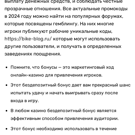
выплату денежных средств, и соблюдать честные
прозрачные отношения. Все актуальные промокоды
в 2024 году можно найти на популярных форумах,
которые посвящены гемблингу. На них многие
игроки публикуют рабочие уникальные коды,
https://bike-blog.ru/
которые могут использовать
другие пользователи, и получать в определенных
заведениях поощрения.
Помните, что бонусы — это маркетинговый ход
онлайн-казино для привлечения игроков.
Этот бездепозитный бонус дает вам прекрасный шанс
испытать удачу и начать выигрывать сразу после
входа в игру.
В любом казино бездепозитный бонус является
эффективным способом привлечения аудитории.
Этот бонус необходимо использовать в течение