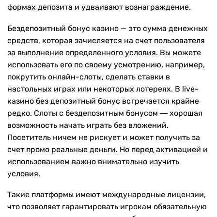
формах депозита и удваивают вознаграждение.
Бездепозитный бонус казино — это сумма денежных
средств, которая зачисляется на счет пользователя
за выполнение определенного условия. Вы можете
использовать его по своему усмотрению, например,
покрутить онлайн-слоты, сделать ставки в
настольных играх или некоторых лотереях. В live-
казино без депозитный бонус встречается крайне
редко. Слоты с бездепозитным бонусом ― хорошая
возможность начать играть без вложений.
Посетитель ничем не рискует и может получить за
счет промо реальные деньги. Но перед активацией и
использованием важно внимательно изучить
условия.
Такие платформы имеют международные лицензии,
что позволяет гарантировать игрокам обязательную