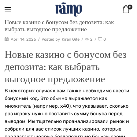
0
Новые казино с бонусом без депозита: как
выбрать выгодное предложение
April 14, 2026
/
Posted by
Kiran Gite
/
2
/
0
Новые казино с бонусом без
депозита: как выбрать
выгодное предложение
В некоторых случаях вам также необходимо ввести
бонусный код. Это обычно выражается как
множитель (например, x40), что указывает, сколько
раз игроку нужно поставить сумму бонуса перед
выводом. Мы тщательно проанализировали рынок и
собрали для вас список лучших казино, которые
предлагают щедрые бездепозитные бонусы своим