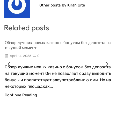
Other posts by Kiran Gite
Related posts
Обзор лучших новых казино с бонусом без депозита на
текущий момент
April 14, 2026
0
Обзор лучших новых казино с бонусом без депозита
на текущий момент Он не позволяет сразу выводить
бонусы и препятствует злоупотреблению ими. Но на
некоторых площадках...
Continue Reading