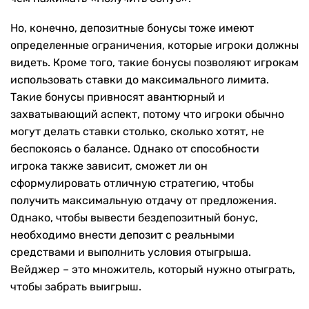
Но, конечно, депозитные бонусы тоже имеют
определенные ограничения, которые игроки должны
видеть. Кроме того, такие бонусы позволяют игрокам
использовать ставки до максимального лимита.
Такие бонусы привносят авантюрный и
захватывающий аспект, потому что игроки обычно
могут делать ставки столько, сколько хотят, не
беспокоясь о балансе. Однако от способности
игрока также зависит, сможет ли он
сформулировать отличную стратегию, чтобы
получить максимальную отдачу от предложения.
Однако, чтобы вывести бездепозитный бонус,
необходимо внести депозит с реальными
средствами и выполнить условия отыгрыша.
Вейджер – это множитель, который нужно отыграть,
чтобы забрать выигрыш.