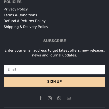
POLICIES
Privacy Policy
Terms & Conditions
Refund & Returns Policy
Shipping & Delivery Policy
SUBSCRIBE
Enter your email address to get latest offers, new releases,
news and journal updates.
SIGN UP