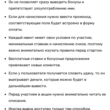
Он не позволяет сразу выводить бонусы и
препятствует злоупотреблению ими.
Если для начисления нужно ввести промокод,
соответствующее поле будет встроено в форму
оплаты.
Каждый ивент имеет свои условия по участию,
минимальным ставкам и начислению очков, поэтому
важно внимательно изучать правила перед стартом.
Бесплатные ставки и бонусные предложения
привлекают новых клиентов.
Если у пользователя получается словить удачу, то он
выигрывает деньги, которые можно будет в
дальнейшем вывести.
Перед участием в акции нужно внимательно читать ее
описание.
Иногда вывод доступен только тем способом,