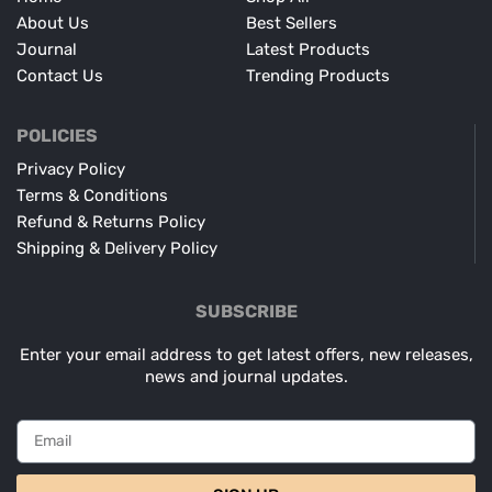
About Us
Best Sellers
Journal
Latest Products
Contact Us
Trending Products
POLICIES
Privacy Policy
Terms & Conditions
Refund & Returns Policy
Shipping & Delivery Policy
SUBSCRIBE
Enter your email address to get latest offers, new releases,
news and journal updates.