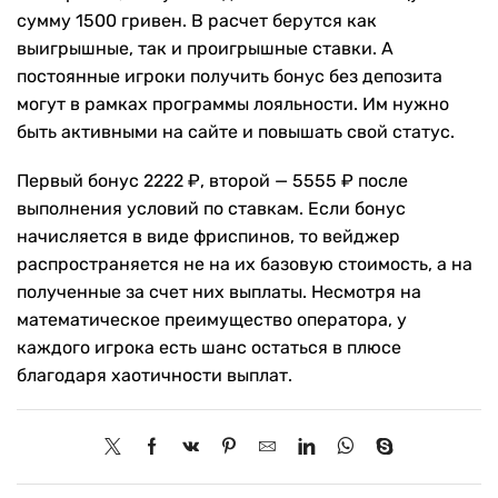
сумму 1500 гривен. В расчет берутся как
выигрышные, так и проигрышные ставки. А
постоянные игроки получить бонус без депозита
могут в рамках программы лояльности. Им нужно
быть активными на сайте и повышать свой статус.
Первый бонус 2222 ₽, второй — 5555 ₽ после
выполнения условий по ставкам. Если бонус
начисляется в виде фриспинов, то вейджер
распространяется не на их базовую стоимость, а на
полученные за счет них выплаты. Несмотря на
математическое преимущество оператора, у
каждого игрока есть шанс остаться в плюсе
благодаря хаотичности выплат.