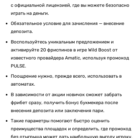
с официальной лицензией, где вы можете безопасно
играть на деньги.
Обязательное условие для зачисления — внесение
депозита.
Воспользуйтесь уникальным предложением и
активируйте 20 фриспинов в игре Wild Boost от
известного провайдера Amatic, используя промокод
PULSE.
Поощрение нужно, прежде всего, использовать в
автоматах.
В зависимости от акции новичок сможет забрать
фрибет сразу, получить бонус букмекера после
внесения депозита или заключения пари.
Такие параметры помогают быстро оценить
преимущества площадок и определить, где промокод
без отыгрыша может дать наибольшую выгоду игроку.