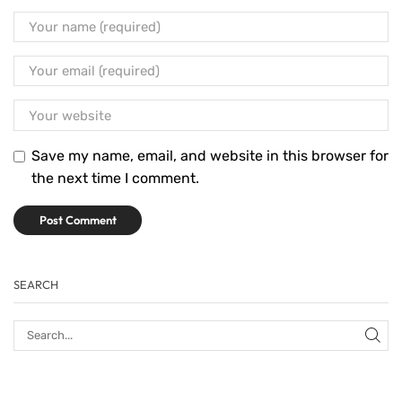
Save my name, email, and website in this browser for
the next time I comment.
SEARCH