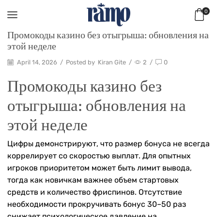
0
Промокоды казино без отыгрыша: обновления на
этой неделе
April 14, 2026
/
Posted by
Kiran Gite
/
2
/
0
Промокоды казино без
отыгрыша: обновления на
этой неделе
Цифры демонстрируют, что размер бонуса не всегда
коррелирует со скоростью выплат. Для опытных
игроков приоритетом может быть лимит вывода,
тогда как новичкам важнее объем стартовых
средств и количество фриспинов. Отсутствие
необходимости прокручивать бонус 30–50 раз
снижает психологическое давление на