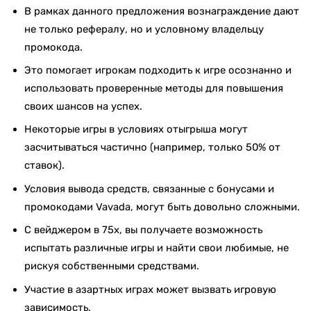
В рамках данного предложения вознаграждение дают
не только рефералу, но и условному владельцу
промокода.
Это помогает игрокам подходить к игре осознанно и
использовать проверенные методы для повышения
своих шансов на успех.
Некоторые игры в условиях отыгрыша могут
засчитываться частично (например, только 50% от
ставок).
Условия вывода средств, связанные с бонусами и
промокодами Vavada, могут быть довольно сложными.
С вейджером в 75х, вы получаете возможность
испытать различные игры и найти свои любимые, не
рискуя собственными средствами.
Участие в азартных играх может вызвать игровую
зависимость.