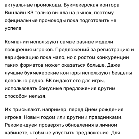
актуальные промокоды. Букмекерская контора
Винлайн КЗ только вышла на рынок, поэтому
официальные промокоды пока подготовить не
успела.
Компании используют самые разные модели
поощрения игроков. Предложений за регистрацию и
верификацию пока мало, но с ростом конкуренции
таких форматов может оказаться больше. Даже
лучшие букмекерские конторы используют бездепы
довольно редко. БК выдают его для игры,
использовать бонусные предложения другим
способом нельзя.
Их присылают, например, перед Днем рождения
игрока, Новым годом или другими праздниками.
Рекомендуем проверять обновления в личном
кабинете, чтобы не упустить предложение. Для