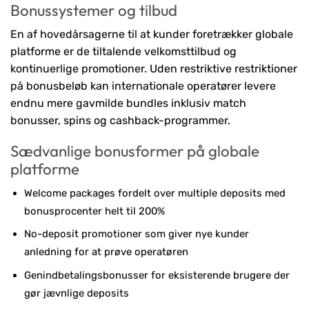
Bonussystemer og tilbud
En af hovedårsagerne til at kunder foretrækker globale
platforme er de tiltalende velkomsttilbud og
kontinuerlige promotioner. Uden restriktive restriktioner
på bonusbeløb kan internationale operatører levere
endnu mere gavmilde bundles inklusiv match
bonusser, spins og cashback-programmer.
Sædvanlige bonusformer på globale
platforme
Welcome packages fordelt over multiple deposits med
bonusprocenter helt til 200%
No-deposit promotioner som giver nye kunder
anledning for at prøve operatøren
Genindbetalingsbonusser for eksisterende brugere der
gør jævnlige deposits