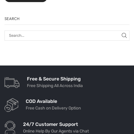
SEARCH
Free & Secure Shipping
Free Shipping All Across India
COD Available
Free Cash on Delivery Option
24/7 Customer Support
Online Help By Our Agents via Chat