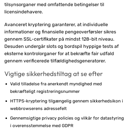
tilsynsorganer med omfattende betingelser til
licensindehavere.
Avanceret kryptering garanterer, at individuelle
informationer og finansielle pengeoverførsler sikres
gennem SSL-certifikater på mindst 128-bit niveau.
Desuden undergår slots og bordspil hyppige tests af
eksterne kontrolorganer for at bekræfte fair udfald
gennem verificerede tilfældighedsgeneratorer.
Vigtige sikkerhedstiltag at se efter
Valid tilladelse fra anerkendt myndighed med
bekræfteligt registreringsnummer
HTTPS-kryptering tilgængelig gennem sikkerhedsikon i
webbrowserens adressefelt
Gennemsigtige privacy policies og vilkår for datastyring
i overensstemmelse med GDPR