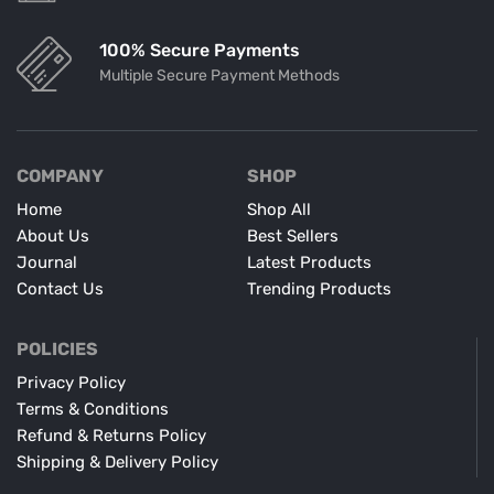
100% Secure Payments
Multiple Secure Payment Methods
COMPANY
SHOP
Home
Shop All
About Us
Best Sellers
Journal
Latest Products
Contact Us
Trending Products
POLICIES
Privacy Policy
Terms & Conditions
Refund & Returns Policy
Shipping & Delivery Policy