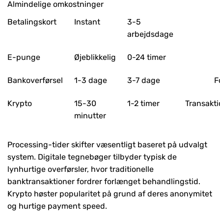
Almindelige omkostninger
Betalingskort
Instant
3-5
arbejdsdage
E-punge
Øjeblikkelig
0-24 timer
Bankoverførsel
1-3 dage
3-7 dage
F
Krypto
15-30
1-2 timer
Transakt
minutter
Processing-tider skifter væsentligt baseret på udvalgt
system. Digitale tegnebøger tilbyder typisk de
lynhurtige overførsler, hvor traditionelle
banktransaktioner fordrer forlænget behandlingstid.
Krypto høster popularitet på grund af deres anonymitet
og hurtige payment speed.