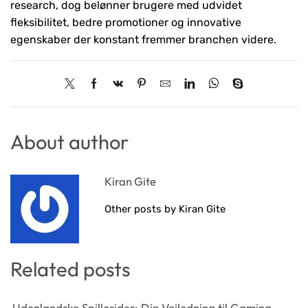
research, dog belønner brugere med udvidet
fleksibilitet, bedre promotioner og innovative
egenskaber der konstant fremmer branchen videre.
About author
Kiran Gite
Other posts by Kiran Gite
Related posts
Udenlandske Spillesider: Din Vejledning til Gaming