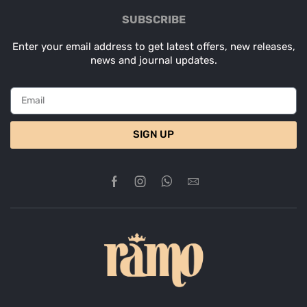
SUBSCRIBE
Enter your email address to get latest offers, new releases,
news and journal updates.
SIGN UP