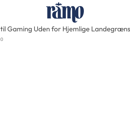
ng til Gaming Uden for Hjemlige Landegræn
0