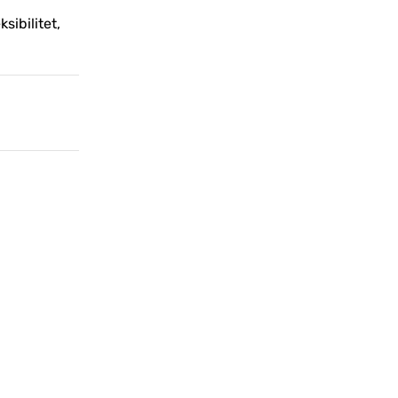
ibilitet,