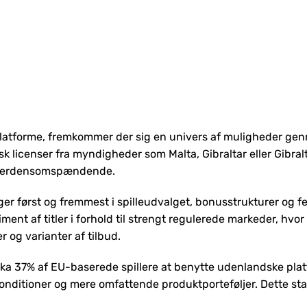
de platforme, fremkommer der sig en univers af muligheder ge
 licenser fra myndigheder som Malta, Gibraltar eller Gibralt
er verdensomspændende.
ger først og fremmest i spilleudvalget, bonusstrukturer og f
ment af titler i forhold til strengt regulerede markeder, hvor
r og varianter af tilbud.
irka 37% af EU-baserede spillere at benytte udenlandske plat
onditioner og mere omfattende produktporteføljer. Dette stat