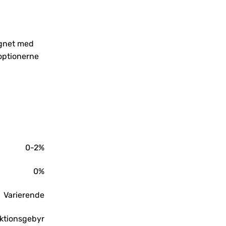
ignet med
 optionerne
0-2%
0%
Varierende
ktionsgebyr