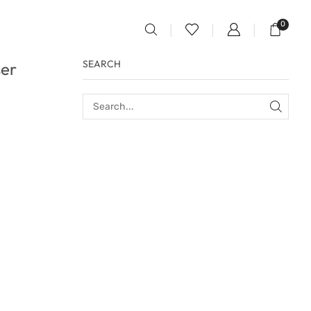
0
SEARCH
ser