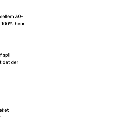
 mellem 30-
t 100%, hvor
 spil.
t det der
teket
r