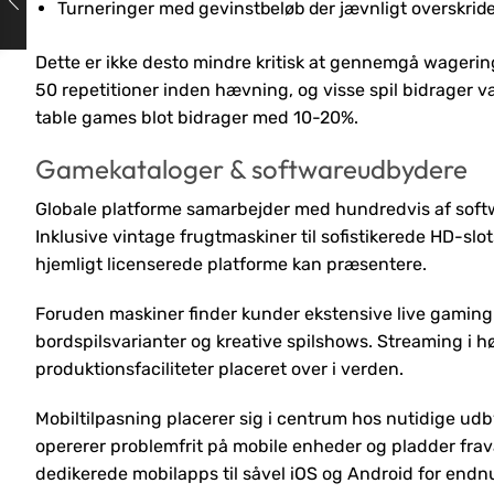
Turneringer med gevinstbeløb der jævnligt overskride
Dette er ikke desto mindre kritisk at gennemgå wageri
50 repetitioner inden hævning, og visse spil bidrager va
table games blot bidrager med 10-20%.
Gamekataloger & softwareudbydere
Globale platforme samarbejder med hundredvis af softw
Inklusive vintage frugtmaskiner til sofistikerede HD-slo
hjemligt licenserede platforme kan præsentere.
Foruden maskiner finder kunder ekstensive live gaming
bordspilsvarianter og kreative spilshows. Streaming i hø
produktionsfaciliteter placeret over i verden.
Mobiltilpasning placerer sig i centrum hos nutidige udby
opererer problemfrit på mobile enheder og pladder fravæ
dedikerede mobilapps til såvel iOS og Android for endn