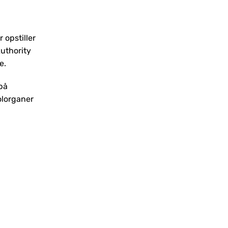
 opstiller
Authority
e.
på
olorganer