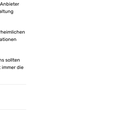
 Anbieter
altung
erheimlichen
sationen
s sollten
t immer die