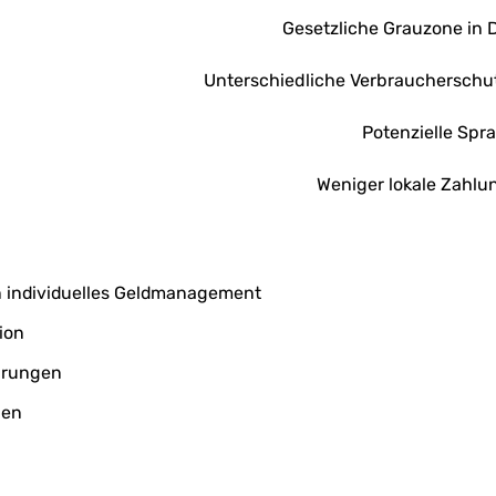
Gesetzliche Grauzone in 
Unterschiedliche Verbraucherschu
Potenzielle Spr
Weniger lokale Zahlu
 individuelles Geldmanagement
ion
hrungen
gen