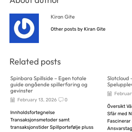
Kiran Gite
Other posts by Kiran Gite
Related posts
Spinbara Spillside – Egen totale
Slotcloud 
guide angående spillerfaring og
Spelupplev
gevinster
Februar
February 13, 2026
0
Översikt Vä
Innholdsfortegnelse
Sfär med N
Transaksjonsmetoder samt
Fascinerar
transaksjonstider Spillportefølje pluss
Ansvarsta