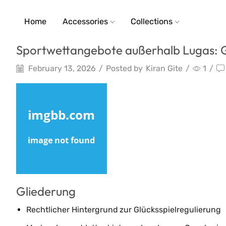
Home
Accessories
Collections
Sportwettangebote außerhalb Lugas: G
February 13, 2026
/
Posted by
Kiran Gite
/
1
/
Gliederung
Rechtlicher Hintergrund zur Glücksspielregulierung