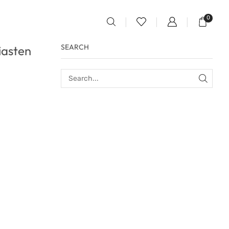
0
SEARCH
iasten