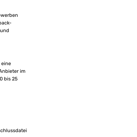
bewerben
back-
 und
 eine
Anbieter im
0 bis 25
chlussdatei