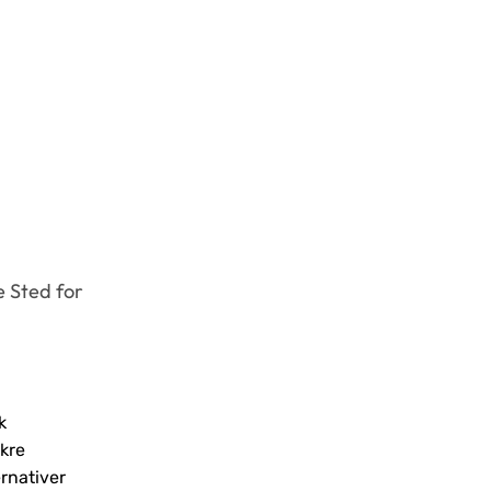
 Sted for
Robocat Casino – Din Fullstendige
Guide til Nyskapende
Spillopplevelse
February 13, 2026
0
Innholdsfortegnelse Vårt Omfattende
k
Spillutvalg Betalingsalternativer og
kre
Behandlingstider Spillersikkerhet og
rnativer