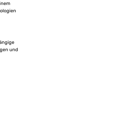
einem
ologien
hängige
ngen und