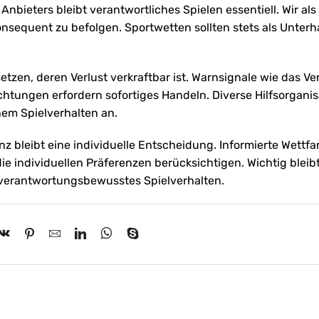
bieters bleibt verantwortliches Spielen essentiell. Wir als
onsequent zu befolgen. Sportwetten sollten stets als Unterh
etzen, deren Verlust verkraftbar ist. Warnsignale wie das V
ichtungen erfordern sofortiges Handeln. Diverse Hilfsorgani
hem Spielverhalten an.
z bleibt eine individuelle Entscheidung. Informierte Wettfan
 individuellen Präferenzen berücksichtigen. Wichtig bleib
, verantwortungsbewusstes Spielverhalten.