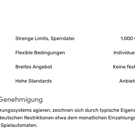
Strenge Limits, Sperrdatei
1.000 
Flexible Bedingungen
Individue
Breites Angebot
Keine fes
Hohe Standards
Anbiet
-Genehmigung
erungssystems agieren, zeichnen sich durch typische Eigen
 deutschen Restriktionen etwa dem monatlichen Einzahlungs
 Spielautomaten.