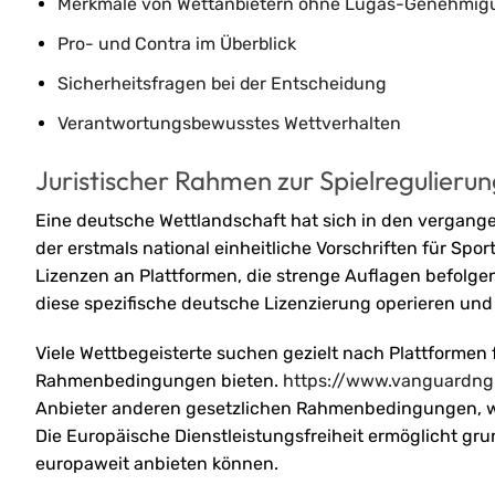
Merkmale von Wettanbietern ohne Lugas-Genehmig
Pro- und Contra im Überblick
Sicherheitsfragen bei der Entscheidung
Verantwortungsbewusstes Wettverhalten
Juristischer Rahmen zur Spielregulieru
Eine deutsche Wettlandschaft hat sich in den vergangen
der erstmals national einheitliche Vorschriften für Spor
Lizenzen an Plattformen, die strenge Auflagen befolgen
diese spezifische deutsche Lizenzierung operieren und
Viele Wettbegeisterte suchen gezielt nach Plattformen 
Rahmenbedingungen bieten.
https://www.vanguardng
Anbieter anderen gesetzlichen Rahmenbedingungen, wa
Die Europäische Dienstleistungsfreiheit ermöglicht gru
europaweit anbieten können.