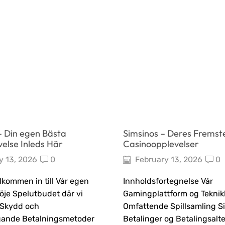
– Din egen Bästa
Simsinos – Deres Fremste
else Inleds Här
Casinoopplevelser
y 13, 2026
0
February 13, 2026
0
lkommen in till Vår egen
Innholdsfortegnelse Vår
öje Spelutbudet där vi
Gamingplattform og Teknik
 Skydd och
Omfattende Spillsamling Si
gande Betalningsmetoder
Betalinger og Betalingsalte