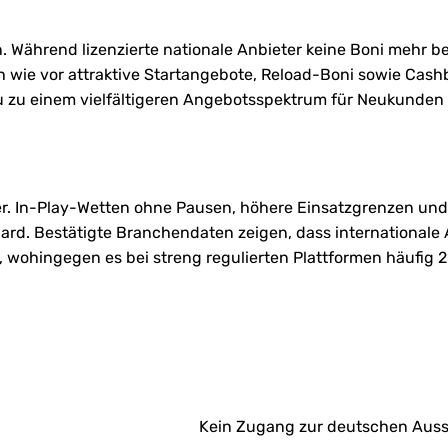
n. Während lizenzierte nationale Anbieter keine Boni mehr 
 wie vor attraktive Startangebote, Reload-Boni sowie Cash
t zu zu einem vielfältigeren Angebotsspektrum für Neukunden
her. In-Play-Wetten ohne Pausen, höhere Einsatzgrenzen und
rd. Bestätigte Branchendaten zeigen, dass internationale 
 wohingegen es bei streng regulierten Plattformen häufig 2
Kein Zugang zur deutschen Auss