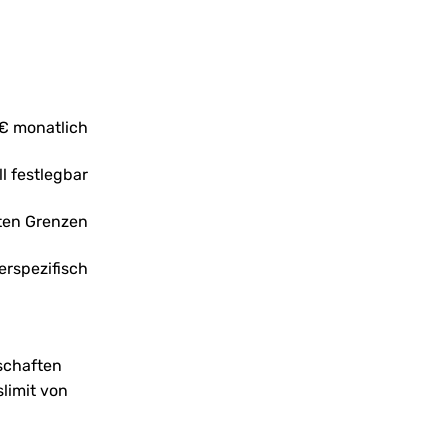
€ monatlich
ll festlegbar
ten Grenzen
erspezifisch
schaften
limit von