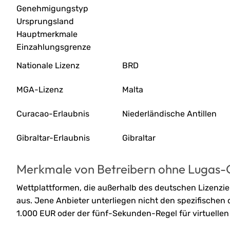
Genehmigungstyp
Ursprungsland
Hauptmerkmale
Einzahlungsgrenze
Nationale Lizenz
BRD
MGA-Lizenz
Malta
Curacao-Erlaubnis
Niederländische Antillen
Gibraltar-Erlaubnis
Gibraltar
Merkmale von Betreibern ohne Lugas
Wettplattformen, die außerhalb des deutschen Lizenzi
aus. Jene Anbieter unterliegen nicht den spezifischen
1.000 EUR oder der fünf-Sekunden-Regel für virtuellen