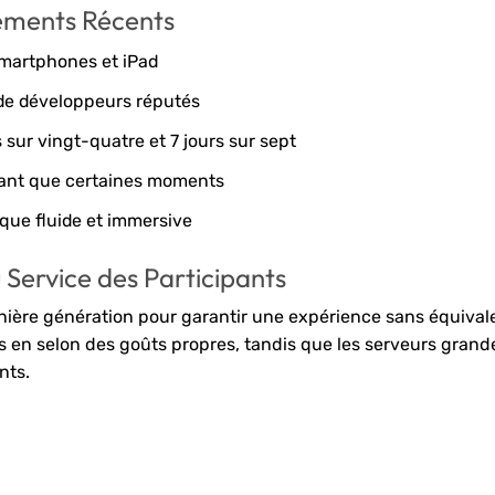
sements Récents
 smartphones et iPad
de développeurs réputés
sur vingt-quatre et 7 jours sur sept
tant que certaines moments
que fluide et immersive
 Service des Participants
rnière génération pour garantir une expérience sans équival
es en selon des goûts propres, tandis que les serveurs grand
nts.