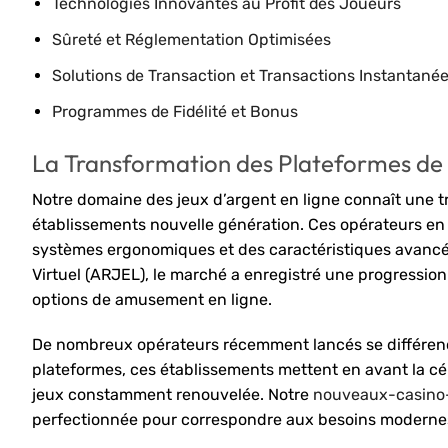
Technologies Innovantes au Profit des Joueurs
Sûreté et Réglementation Optimisées
Solutions de Transaction et Transactions Instantané
Programmes de Fidélité et Bonus
La Transformation des Plateformes d
Notre domaine des jeux d’argent en ligne connaît une t
établissements nouvelle génération. Ces opérateurs en l
systèmes ergonomiques et des caractéristiques avancée
Virtuel (ARJEL), le marché a enregistré une progression
options de amusement en ligne.
De nombreux opérateurs récemment lancés se différencie
plateformes, ces établissements mettent en avant la célé
jeux constamment renouvelée. Notre
nouveaux-casino-
perfectionnée pour correspondre aux besoins modernes