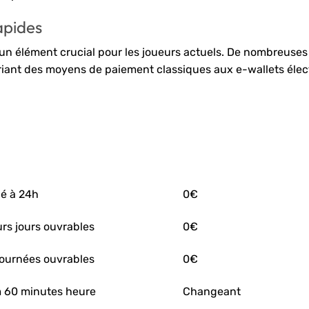
apides
 un élément crucial pour les joueurs actuels. De nombreuses 
riant des moyens de paiement classiques aux e-wallets éle
né à 24h
0€
urs jours ouvrables
0€
journées ouvrables
0€
60 minutes heure
Changeant