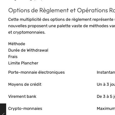
Options de Règlement et Opérations R
Cette multiplicité des options de règlement représente
nouvelles proposent une palette vaste de méthodes va
et cryptomonnaies.
Méthode
Durée de Withdrawal
Frais
Limite Plancher
Porte-monnaie électroniques
Instanta
Moyens de crédit
Un à 3 jo
Virement bank
De 3 à 5 
Crypto-monnaies
Maximum 