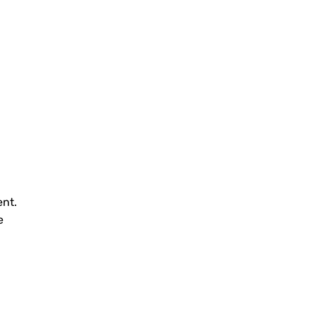
ent.
e