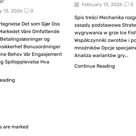
er
February 13, 2026
0
y 13, 2026
0
Spis treści Mechanika rozgr
rtegnelse Det som Gjør Oss
zasady podstawowe Strate
i Markedet Våre Omfattende
wygrywania w grze Ice Fis
 Betalingsløsninger og
Współczynniki zwrotów i p
nsikkerhet Bonusordninger
mnożników Opcje specjalne
Dine Behov Vår Engasjement
Analiza wariantów gry...
ig Spillopplevelse Hva
Continue Reading
eading
ds are marked