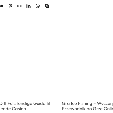
Ditt Fullstendige Guide til
Gra Ice Fishing – Wyczer
ende Casino-
Przewodnik po Grze Onli