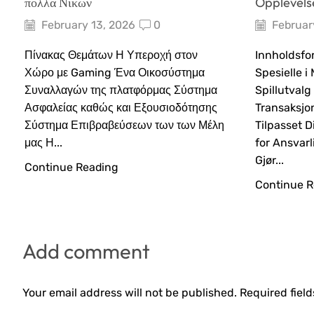
πολλά Νικών
Opplevels
February 13, 2026
0
Februar
Πίνακας Θεμάτων Η Υπεροχή στον
Innholdsfo
Χώρο με Gaming Ένα Οικοσύστημα
Spesielle 
Συναλλαγών της πλατφόρμας Σύστημα
Spillutvalg
Ασφαλείας καθώς και Εξουσιοδότησης
Transaksjo
Σύστημα Επιβραβεύσεων των των Μέλη
Tilpasset 
μας Η...
for Ansvarl
Gjør...
Continue Reading
Continue R
Add comment
Your email address will not be published. Required fiel