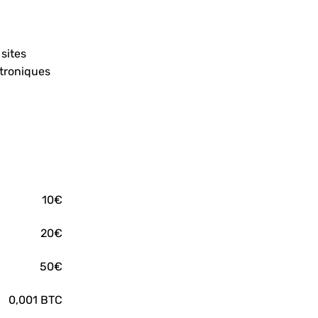
sites
ctroniques
10€
20€
50€
0,001 BTC