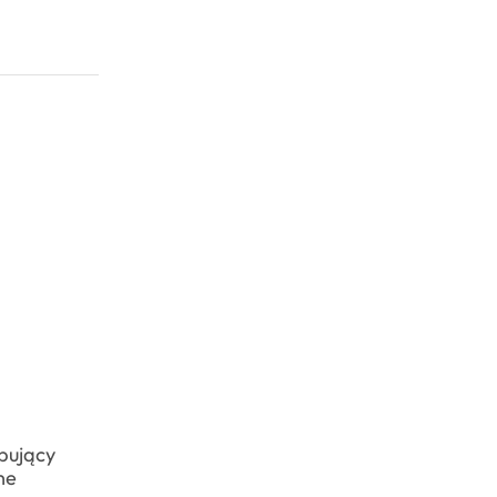
pujący
Ice Fishing Game : Ce Jeu de
ne
Casino qui Transforme l’Aventure