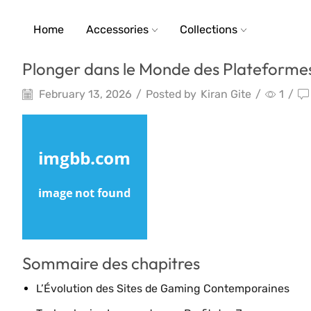
Home
Accessories
Collections
Plonger dans le Monde des Plateforme
February 13, 2026
/
Posted by
Kiran Gite
/
1
/
Sommaire des chapitres
L’Évolution des Sites de Gaming Contemporaines