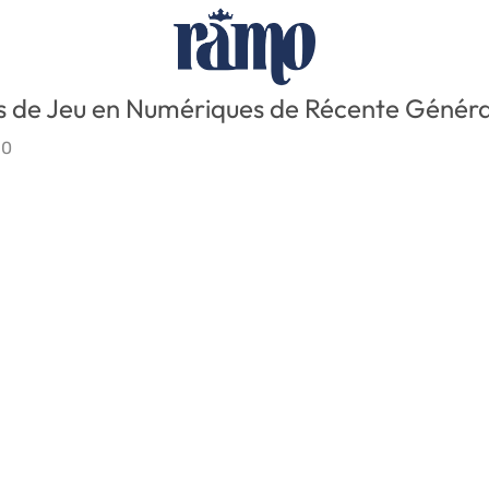
s de Jeu en Numériques de Récente Généra
0