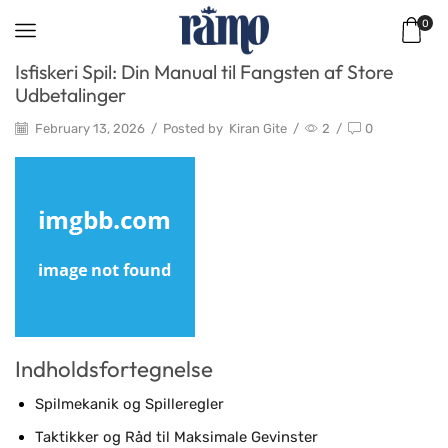
0
Isfiskeri Spil: Din Manual til Fangsten af Store
Udbetalinger
February 13, 2026
/
Posted by
Kiran Gite
/
2
/
0
Indholdsfortegnelse
Spilmekanik og Spilleregler
Taktikker og Råd til Maksimale Gevinster