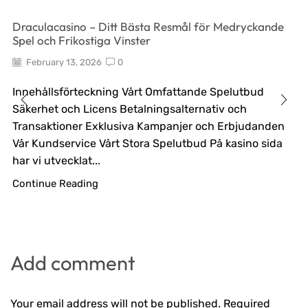
Draculacasino – Ditt Bästa Resmål för Medryckande
Spel och Frikostiga Vinster
February 13, 2026
0
Innehållsförteckning Vårt Omfattande Spelutbud
Säkerhet och Licens Betalningsalternativ och
Transaktioner Exklusiva Kampanjer och Erbjudanden
Vår Kundservice Vårt Stora Spelutbud På kasino sida
har vi utvecklat...
Continue Reading
Add comment
Your email address will not be published. Required