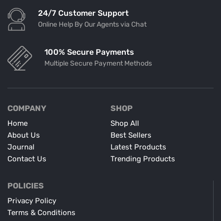
24/7 Customer Support
Online Help By Our Agents via Chat
100% Secure Payments
Multiple Secure Payment Methods
COMPANY
SHOP
Home
Shop All
About Us
Best Sellers
Journal
Latest Products
Contact Us
Trending Products
POLICIES
Privacy Policy
Terms & Conditions