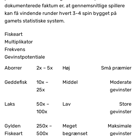
dokumenterede faktum er, at gennemsnitlige spillere
kan få vindende runder hvert 3-4 spin bygget på
gamets statistiske system.
Fiskeart
Multiplikator
Frekvens
Gevinstpotentiale
Aborrer
2x – 5x
Høj
Små præmier
Geddefisk
10x –
Middel
Moderate
25x
gevinster
Laks
50x –
Lav
Store
100x
gevinster
Gylden
250x –
Meget
Maksimale
Fiskeart
500x
begrænset
gevinster