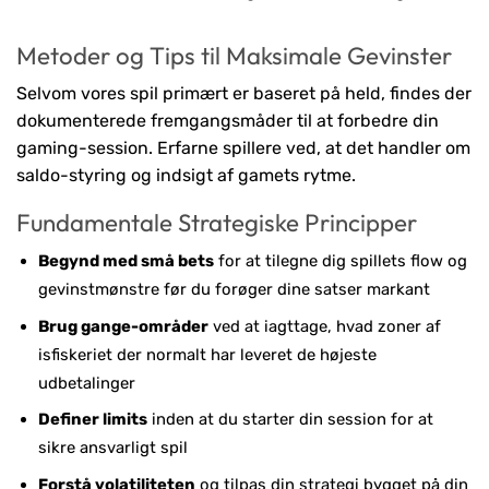
Metoder og Tips til Maksimale Gevinster
Selvom vores spil primært er baseret på held, findes der
dokumenterede fremgangsmåder til at forbedre din
gaming-session. Erfarne spillere ved, at det handler om
saldo-styring og indsigt af gamets rytme.
Fundamentale Strategiske Principper
Begynd med små bets
for at tilegne dig spillets flow og
gevinstmønstre før du forøger dine satser markant
Brug gange-områder
ved at iagttage, hvad zoner af
isfiskeriet der normalt har leveret de højeste
udbetalinger
Definer limits
inden at du starter din session for at
sikre ansvarligt spil
Forstå volatiliteten
og tilpas din strategi bygget på din