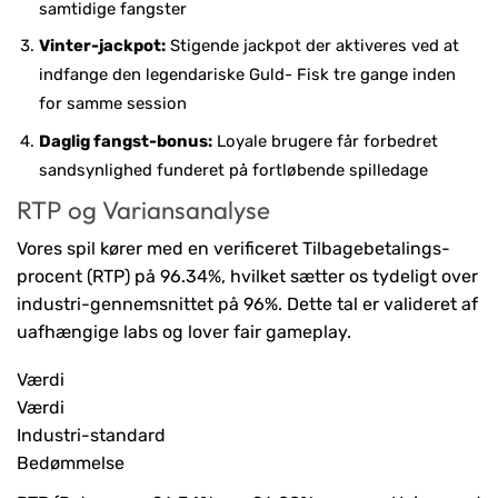
samtidige fangster
Vinter-jackpot:
Stigende jackpot der aktiveres ved at
indfange den legendariske Guld- Fisk tre gange inden
for samme session
Daglig fangst-bonus:
Loyale brugere får forbedret
sandsynlighed funderet på fortløbende spilledage
RTP og Variansanalyse
Vores spil kører med en verificeret Tilbagebetalings-
procent (RTP) på 96.34%, hvilket sætter os tydeligt over
industri-gennemsnittet på 96%. Dette tal er valideret af
uafhængige labs og lover fair gameplay.
Værdi
Værdi
Industri-standard
Bedømmelse