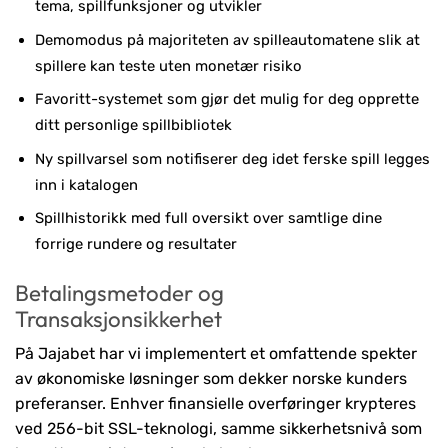
tema, spillfunksjoner og utvikler
Demomodus på majoriteten av spilleautomatene slik at
spillere kan teste uten monetær risiko
Favoritt-systemet som gjør det mulig for deg opprette
ditt personlige spillbibliotek
Ny spillvarsel som notifiserer deg idet ferske spill legges
inn i katalogen
Spillhistorikk med full oversikt over samtlige dine
forrige rundere og resultater
Betalingsmetoder og
Transaksjonsikkerhet
På Jajabet har vi implementert et omfattende spekter
av økonomiske løsninger som dekker norske kunders
preferanser. Enhver finansielle overføringer krypteres
ved 256-bit SSL-teknologi, samme sikkerhetsnivå som