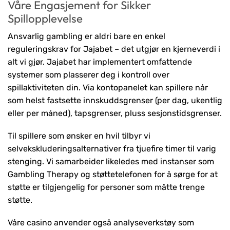
Våre Engasjement for Sikker
Spillopplevelse
Ansvarlig gambling er aldri bare en enkel
reguleringskrav for Jajabet – det utgjør en kjerneverdi i
alt vi gjør. Jajabet har implementert omfattende
systemer som plasserer deg i kontroll over
spillaktiviteten din. Via kontopanelet kan spillere når
som helst fastsette innskuddsgrenser (per dag, ukentlig
eller per måned), tapsgrenser, pluss sesjonstidsgrenser.
Til spillere som ønsker en hvil tilbyr vi
selvekskluderingsalternativer fra tjuefire timer til varig
stenging. Vi samarbeider likeledes med instanser som
Gambling Therapy og støttetelefonen for å sørge for at
støtte er tilgjengelig for personer som måtte trenge
støtte.
Våre casino anvender også analyseverkstøy som