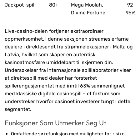
Jackpot-spill
80+
Mega Moolah,
92-
Divine Fortune
96%
Live-casino-delen fortjener ekstraordinær
oppmerksomhet. I denne seksjonen streames erfarne
dealere i direktesendt fra strømmelokasjoner i Malta og
Latvia, hvilket som skaper en autentisk
kasinoatmosfære umiddelbart til skjermen din.
Undersøkelser fra internasjonale spilllaboratorier viser
at direktespill med dealer har forsterket
spillerengasjementet med inntil 63% sammenlignet
med klassiske digitale casinospill – et faktum som
understreker hvorfor casinoet investerer tungt i dette
segmentet.
Funksjoner Som Utmerker Seg Ut
Omfattende søkefunksjon med muligheter for risiko,