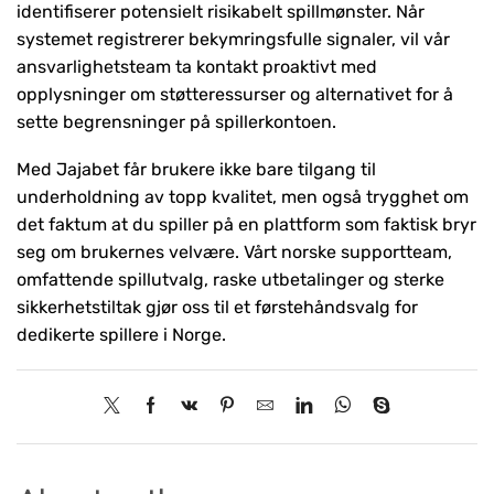
identifiserer potensielt risikabelt spillmønster. Når
systemet registrerer bekymringsfulle signaler, vil vår
ansvarlighetsteam ta kontakt proaktivt med
opplysninger om støtteressurser og alternativet for å
sette begrensninger på spillerkontoen.
Med Jajabet får brukere ikke bare tilgang til
underholdning av topp kvalitet, men også trygghet om
det faktum at du spiller på en plattform som faktisk bryr
seg om brukernes velvære. Vårt norske supportteam,
omfattende spillutvalg, raske utbetalinger og sterke
sikkerhetstiltak gjør oss til et førstehåndsvalg for
dedikerte spillere i Norge.