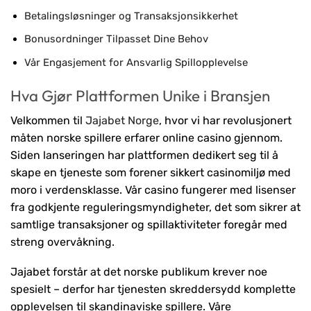
Betalingsløsninger og Transaksjonsikkerhet
Bonusordninger Tilpasset Dine Behov
Vår Engasjement for Ansvarlig Spillopplevelse
Hva Gjør Plattformen Unike i Bransjen
Velkommen til
Jajabet Norge
, hvor vi har revolusjonert
måten norske spillere erfarer online casino gjennom.
Siden lanseringen har plattformen dedikert seg til å
skape en tjeneste som forener sikkert casinomiljø med
moro i verdensklasse. Vår casino fungerer med lisenser
fra godkjente reguleringsmyndigheter, det som sikrer at
samtlige transaksjoner og spillaktiviteter foregår med
streng overvåkning.
Jajabet forstår at det norske publikum krever noe
spesielt – derfor har tjenesten skreddersydd komplette
opplevelsen til skandinaviske spillere. Våre