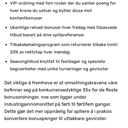
VIP-ordning med fem nivåer der du samler poeng for
hver krone du satser og bytter disse mot
kontantbonuser
Ukentlige reload-bonuser hver fredag med tilpassede
tilbud basert på dine spillpreferanser
Tilbakebetalingsprogram som returnerer tilbake inntil
20% av nettotap hver mandag
Seasongtilbud knyttet til festdager og spesielle
begivenheter med unike turneringer og gevinster
Det viktige å fremheve er at omsetningskravene våre
befinner seg på konkurransedyktige 35x for de fleste
bonusordninger, noe som ligger under
industrigjennomsnittet på førti til førtifem ganger.
Dette gjør det mer oppnåelig for spillere å i praksis
konvertere bonuspenger til uttakbare gevinster.