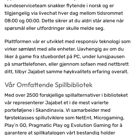
kundeserviceteam snakker flytende i norsk og er
tilgjengelig via livechat hver dag mellom tidsrommet
08:00 og 00:00. Dette sikrer at du aldri står alene når
spørsmål eller utfordringer skulle melde seg.
Plattformen vår er utviklet med responsiv teknologi som
virker sømløst med alle enheter. Uavhengig av om du
liker å game fra stuebordet på PC, under lunsjpausen
på smarttelefonen, eller gjennom sofaen med nettbrett
ditt, tilbyr Jajabet samme høykvalitets erfaring overalt.
Vår Omfattende Spillbibliotek
Med over 2500 forskjellige spillalternativer i biblioteket
vår representerer Jajabet et i de mest varierte
porteføljene i Skandinavia. Vi samarbeider med
førsteklasses spillutviklere som NetEnt, Microgaming,
Play’n GO, Pragmatic Play og Evolution Gaming for å
garantere at spillkatalogen vårt bestandig holder