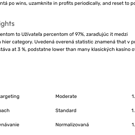
ntá po wins, uzamknite in profits periodically, and reset to
ights
ntom to Užívateľa percentom of 97%, zaraďujúc it medzi
sh hier category. Uvedená overená statistic znamená that v 
táva at 3 %, podstatne lower than many klasických kasíno of
targeting
Moderate
1
oach
Standard
1
ovnávanie
Normalizovaná
1