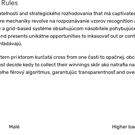
 Rules
ateľnosti and strategického rozhodovania that má captivate
ore mechaniky revolve na rozpoznávanie vzorov recognition
cez a grid-based systéme obsahujúcom násobitele pohybujúc
nd presents unikátne opportunities to inkasovať out or con
hľadávajú.
ttern pri ktorom kurčatá cross from one časti to opačnej, ob
 decide kedy to collect their winnings skôr ako natrafia na
eľne férový algoritmus, garantujúc transparentnosť and ove
Malé
Higher ban