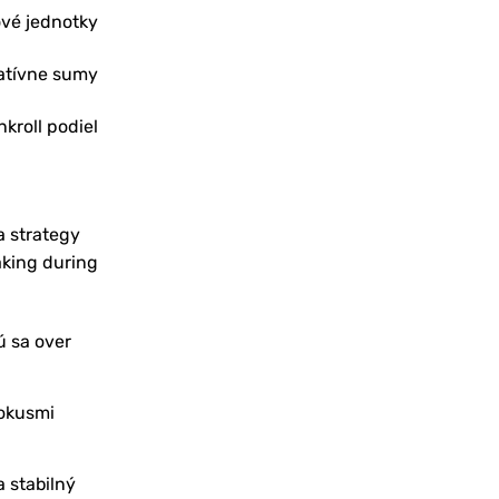
vé jednotky
atívne sumy
kroll podiel
a strategy
king during
ú sa over
pokusmi
a stabilný