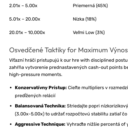
2.01x – 5.00x
Priemerná (45%)
5.01x – 20.00x
Nízka (18%)
20.01x – 10,000x
Veľmi Low (3%)
Osvedčené Taktiky for Maximum Výnos
Víťazní hráči pristupujú k our hre with disciplined post
zahŕňa vytvorenie prednastavených cash-out points be
high-pressure moments.
Konzervatívny Prístup:
Cieľte multipliers v rozmedz
predĺžených relácií
Balansovaná Technika:
Striedajte popri nízkorizikov
(3.00x-5.00x) to udržať rozpočtovú stabilitu zatiaľ č
Aggressive Technique:
Vyhraďte nižšie percentá of y