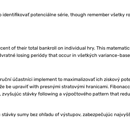
 identifikovať potenciálne série, though remember všetky r
cent of their total bankroll on individual hry. This matemati
ratné losing periódy that occur in všetkých variance-bas
ruční účastníci implement to maximalizovať ich ziskový pote
že be upraviť with presnými stratovými hranicami. Fibonacc
 zvyšujúc stávky following a výpočtového pattern that red
stávky sumy bez ohľadu of výstupov, zabezpečujúc najvyšš