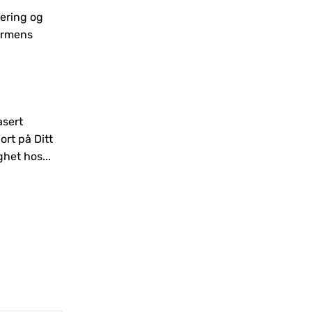
ering og
Sisällysluettelo Laaja Pelitarjonta
formens
Jokaiseen Makuun Houkuttelevat
Tarjoukset että Edut Luotettavuus
sekä Peliturvallisuus Ketterät
Maksuvaihtoehdot sekä Nostot
Toivotamme tervetulleeksi AllySpin-
asert
pelisivuston pariin, missä yhdistämme
rt på Ditt
edistyksenmukaisen peliteknologian
het hos...
perinteiseen...
Continue Reading