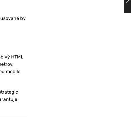
erušované by
obivý HTML
metrov.
ted mobile
trategic
arantuje