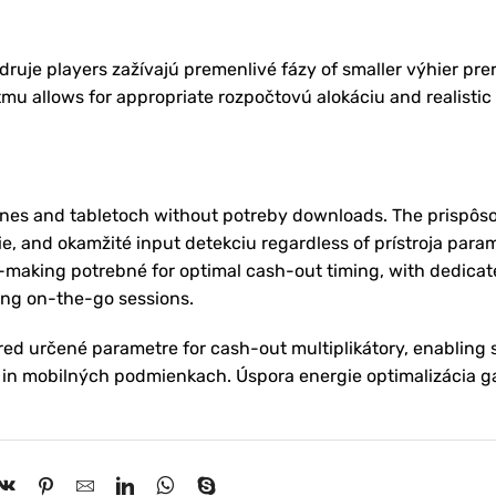
druje players zažívajú premenlivé fázy of smaller výhier pr
u allows for appropriate rozpočtovú alokáciu and realistic
nes and tabletoch without potreby downloads. The prispôs
ie, and okamžité input detekciu regardless of prístroja para
n-making potrebné for optimal cash-out timing, with dedica
ing on-the-go sessions.
d určené parametre for cash-out multiplikátory, enabling s
 in mobilných podmienkach. Úspora energie optimalizácia g