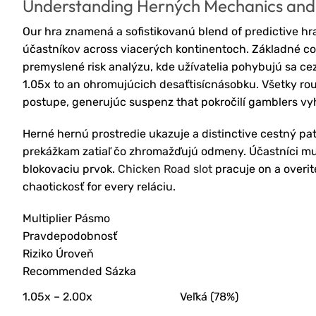
Understanding Herných Mechanics and
Our hra znamená a sofistikovanú blend of predictive hr
účastníkov across viacerých kontinentoch. Základné c
premyslené risk analýzu, kde užívatelia pohybujú sa 
1.05x to an ohromujúcich desaťtisícnásobku. Všetky rou
postupe, generujúc suspenz that pokročilí gamblers vy
Herné hernú prostredie ukazuje a distinctive cestný pa
prekážkam zatiaľ čo zhromažďujú odmeny. Účastníci must
blokovaciu prvok.
Chicken Road slot
pracuje on a overit
chaotickosť for every reláciu.
Multiplier Pásmo
Pravdepodobnosť
Riziko Úroveň
Recommended Sázka
1.05x – 2.00x
Veľká (78%)