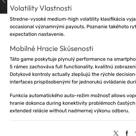
Volatility Vlastnosti
Stredne-vysoké medium-high volatility klasifikácia vyja
occasional významnými payouts. Poznanie takéhoto rytm
expectation nastavenie.
Mobilné Hracie Skúsenosti
Táto game poskytuje plynulý performance na smartpho
5 rámec zachováva full functionality, kvalitnú zobrazen
Dotykové kontroly actually zlepšujú the rýchle decisio
interfaces prispôsobenými for jednorukú ovládanie dur
Funkcia automatického auto-režim možnosť allows vopre
hranie dokonca during konektivity problémoch častých
extended relácie without nadmernej výkonu odberu.