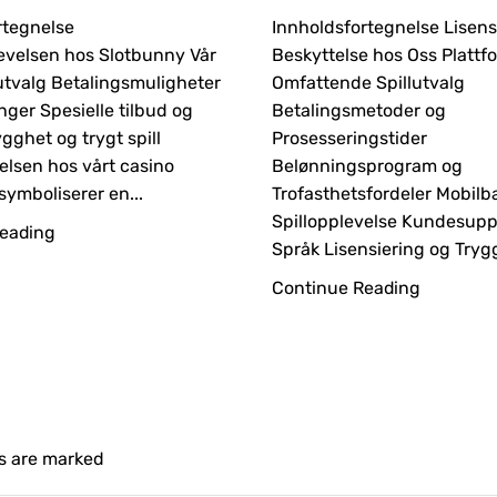
rtegnelse
Innholdsfortegnelse Lisens
levelsen hos Slotbunny Vår
Beskyttelse hos Oss Platt
lutvalg Betalingsmuligheter
Omfattende Spillutvalg
nger Spesielle tilbud og
Betalingsmetoder og
ygghet og trygt spill
Prosesseringstider
elsen hos vårt casino
Belønningsprogram og
ymboliserer en...
Trofasthetsfordeler Mobilb
Spillopplevelse Kundesuppo
eading
Språk Lisensiering og Trygg
Continue Reading
ds are marked