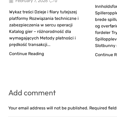
February 7, 2026
0
Innholdsfo
Wykaz treści Dzieje i filary tutejszej
Spilleropp
platformy Rozwiązania techniczne i
brede spil
zabezpieczenia w sercu operacji
og overføri
Katalog gier – różnorodność dla
fordeler Tr
wymagających Metody płatności i
Spillopplev
prędkość transakcji...
Slotbunny s
Continue Reading
Continue R
Add comment
Your email address will not be published. Required fiel