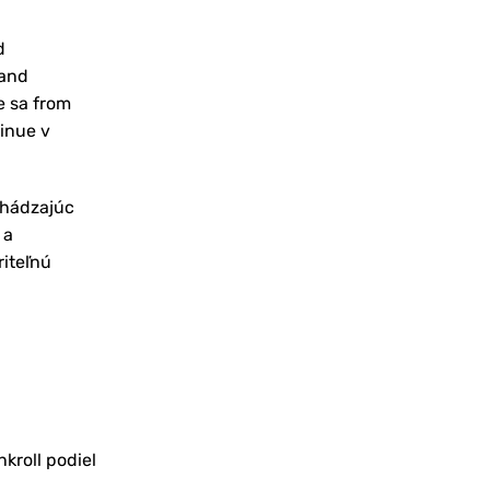
d
 and
e sa from
tinue v
chádzajúc
 a
riteľnú
kroll podiel