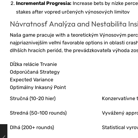
Incremental Progresia:
Increase bets by nízke perce
stakes after vopred určených výnosových limitov
Návratnosť Analýza and Nestabilita Ins
Naša game pracuje with a teoretickým Výnosovým perce
najpriaznivejším veľmi favorable options in oblasti cra
dlhších hracích periód, the prevádzkovateľa výhoda zos
Dĺžka relácie Trvanie
Odporúčaná Strategy
Expected Variance
Optimálny Inkasný Point
Stručná (10-20 hier)
Konzervatívne 
Stredná (50-100 rounds)
Vyvážený appr
Dlhá (200+ rounds)
Statistical vyr