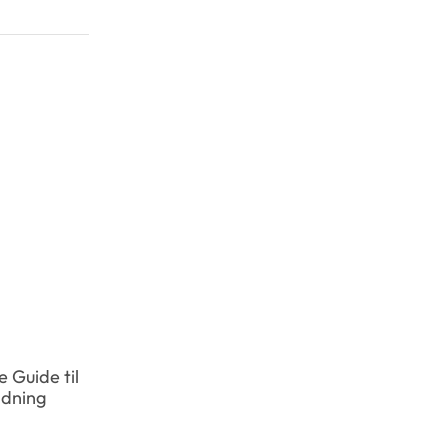
 Guide til
AllySpin – Pelikokemuksesi Uusi
ldning
Taso Vuoteen 2025
February 7, 2026
0