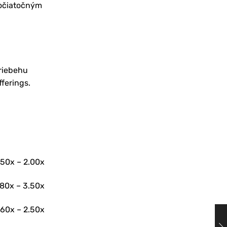
 počiatočným
priebehu
ferings.
.50x – 2.00x
.80x – 3.50x
.60x – 2.50x