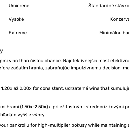
Umierené
Štandardné stávko
Vysoké
Konzerv
Extreme
Minimálne ban
y
upmi viac than čistou chance. Najefektívnejšia most efektívn
fore začatím hrania, zabraňujúc impulzívnemu decision-ma
í 1.20x až 2.00x for consistent, udržateľné wins that kumuluj
ými hrami (1.50x-2.50x) a príležitostnými strednorizikovými 
o hľadáte vyššie výhry
our bankrollu for high-multiplier pokusy while maintaining 