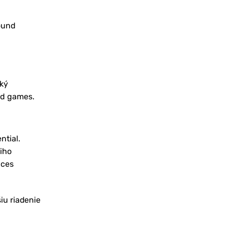
ound
cký
ed games.
ntial.
iho
uces
iu riadenie