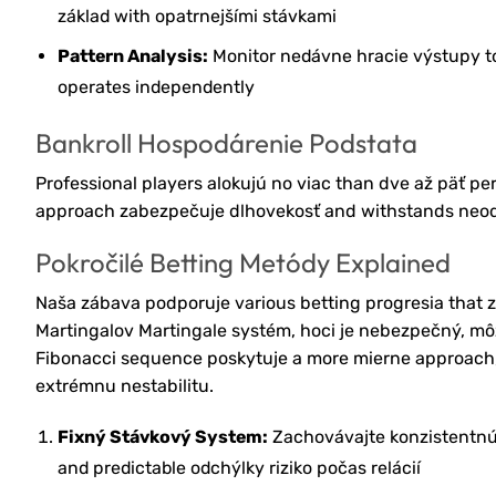
základ with opatrnejšími stávkami
Pattern Analysis:
Monitor nedávne hracie výstupy to
operates independently
Bankroll Hospodárenie Podstata
Professional players alokujú no viac than dve až päť per
approach zabezpečuje dlhovekosť and withstands neodv
Pokročilé Betting Metódy Explained
Naša zábava podporuje various betting progresia that z
Martingalov Martingale systém, hoci je nebezpečný, mô
Fibonacci sequence poskytuje a more mierne approach,
extrémnu nestabilitu.
Fixný Stávkový System:
Zachovávajte konzistentnú 
and predictable odchýlky riziko počas relácií