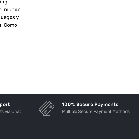
ming
Casinia, un casino online reconocido,
 el mundo
ha estado causando sensación en la
juegos y
industria del gaming con su enorme
s. Como
biblioteca de más de 9,000 títulos,
incluyendo Slots,...
.
Continue Reading
port
100% Secure Payments
ts via Chat
Multiple Secure Payment Methods