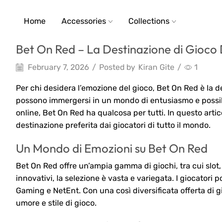
Home
Accessories
Collections
Bet On Red – La Destinazione di Gioco 
February 7, 2026
/
Posted by
Kiran Gite
/
1
Per chi desidera l’emozione del gioco, Bet On Red è la des
possono immergersi in un mondo di entusiasmo e possibi
online, Bet On Red ha qualcosa per tutti. In questo arti
destinazione preferita dai giocatori di tutto il mondo.
Un Mondo di Emozioni su Bet On Red
Bet On Red offre un’ampia gamma di giochi, tra cui slot, li
innovativi, la selezione è vasta e variegata. I giocatori 
Gaming e NetEnt. Con una così diversificata offerta di g
umore e stile di gioco.