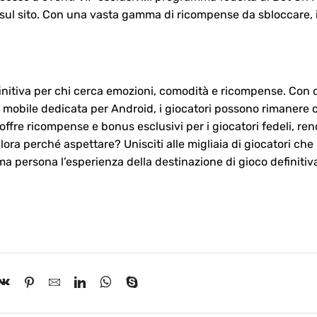
 sul sito. Con una vasta gamma di ricompense da sbloccare, i
finitiva per chi cerca emozioni, comodità e ricompense. Con 
app mobile dedicata per Android, i giocatori possono rimanere
 offre ricompense e bonus esclusivi per i giocatori fedeli, r
ora perché aspettare? Unisciti alle migliaia di giocatori ch
ma persona l’esperienza della destinazione di gioco definitiv