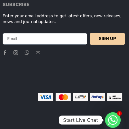
SUBSCRIBE
Enter your email address to get latest offers, new releases,
news and journal updates.
SIGN UP
1
Start Live Chat