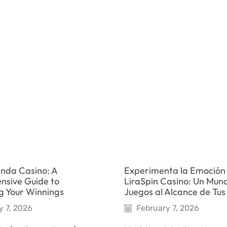
nda Casino: A
Experimenta la Emoción
sive Guide to
LiraSpin Casino: Un Mun
g Your Winnings
Juegos al Alcance de Tu
 7, 2026
February 7, 2026