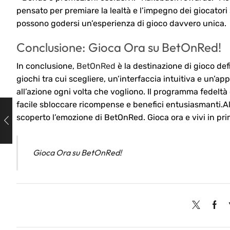
pensato per premiare la lealtà e l’impegno dei giocatori
possono godersi un’esperienza di gioco davvero unica.
Conclusione: Gioca Ora su BetOnRed!
In conclusione,
BetOnRed
è la destinazione di gioco de
giochi tra cui scegliere, un’interfaccia intuitiva e un’
all’azione ogni volta che vogliono. Il programma fedeltà
facile sbloccare ricompense e benefici entusiasmanti.All
scoperto l’emozione di BetOnRed. Gioca ora e vivi in pri
Gioca Ora su BetOnRed!