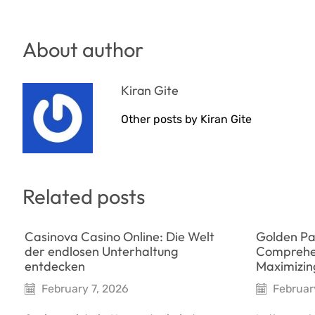
About author
Kiran Gite
Other posts by Kiran Gite
Related posts
Casinova Casino Online: Die Welt
Golden Pa
der endlosen Unterhaltung
Comprehen
entdecken
Maximizin
February 7, 2026
February