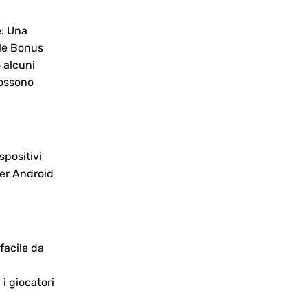
e: Una
ble Bonus
 alcuni
possono
spositivi
per Android
facile da
i giocatori