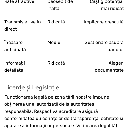
Rate atractive
Deosebit de
Câștig potențial
înaltă
mai ridicat
Transmisie live în
Ridicată
Implicare crescută
direct
Încasare
Medie
Gestionare asupra
anticipată
pariului
Informații
Ridicată
Alegeri
detaliate
documentate
Licențe și Legislație
Funcționarea legală pe zona țării noastre impune
obținerea unei autorizații de la autoritatea
responsabilă. Respectiva acreditare asigură
conformitatea cu cerințelor de transparență, echitate și
apărare a informațiilor personale. Verificarea legalității