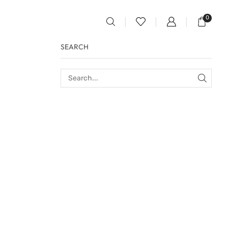
0
SEARCH