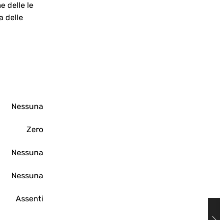
e delle le
a delle
Nessuna
Zero
Nessuna
Nessuna
Assenti