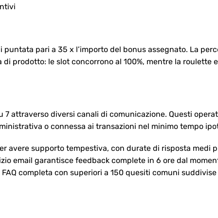
ntivi
i puntata pari a 35 x l’importo del bonus assegnato. La perc
a di prodotto: le slot concorrono al 100%, mentre la roulette 
 su 7 attraverso diversi canali di comunicazione. Questi opera
ministrativa o connessa ai transazioni nel minimo tempo ipot
 per avere supporto tempestiva, con durate di risposta medi p
rvizio email garantisce feedback complete in 6 ore dal momen
a FAQ completa con superiori a 150 quesiti comuni suddivise