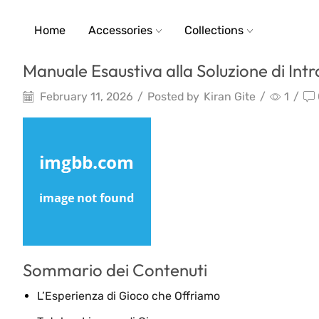
Home
Accessories
Collections
Manuale Esaustiva alla Soluzione di In
February 11, 2026
/
Posted by
Kiran Gite
/
1
/
Sommario dei Contenuti
L’Esperienza di Gioco che Offriamo