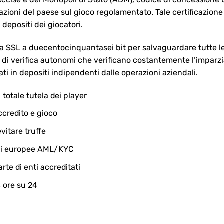
zioni del paese sul gioco regolamentato. Tale certificazione
 depositi dei giocatori.
ica SSL a duecentocinquantasei bit per salvaguardare tutte l
i verifica autonomi che verificano costantemente l’imparzia
ti in depositi indipendenti dalle operazioni aziendali.
 totale tutela dei player
accredito e gioco
vitare truffe
ioni europee AML/KYC
rte di enti accreditati
4 ore su 24