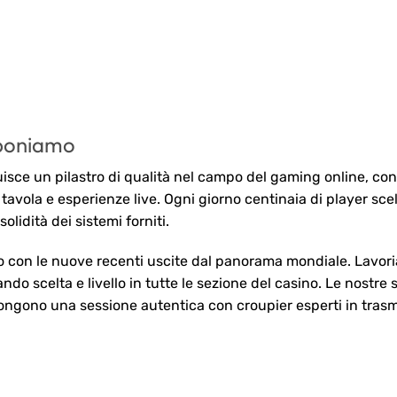
oponiamo
isce un pilastro di qualità nel campo del gaming online, con
 tavola e esperienze live. Ogni giorno centinaia di player sc
olidità dei sistemi forniti.
o con le nuove recenti uscite dal panorama mondiale. Lavor
ndo scelta e livello in tutte le sezione del casino. Le nostre s
opongono una sessione autentica con croupier esperti in tras