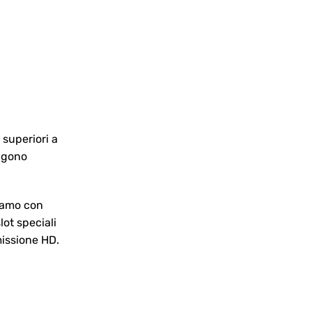
 superiori a
elgono
iamo con
lot speciali
missione HD.