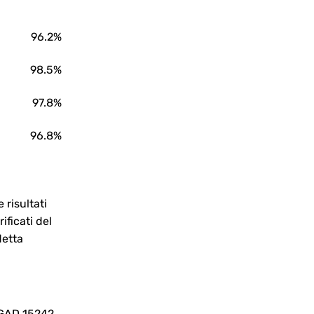
96.2%
98.5%
97.8%
96.8%
 risultati
ificati del
detta
 GAD 15242,