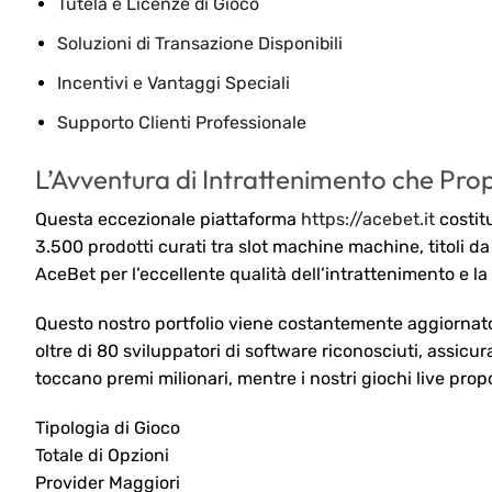
Tutela e Licenze di Gioco
Soluzioni di Transazione Disponibili
Incentivi e Vantaggi Speciali
Supporto Clienti Professionale
L’Avventura di Intrattenimento che Pr
Questa eccezionale piattaforma
https://acebet.it
costitu
3.500 prodotti curati tra slot machine machine, titoli da
AceBet per l’eccellente qualità dell’intrattenimento e la s
Questo nostro portfolio viene costantemente aggiornat
oltre di 80 sviluppatori di software riconosciuti, assicura
toccano premi milionari, mentre i nostri giochi live pr
Tipologia di Gioco
Totale di Opzioni
Provider Maggiori