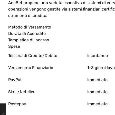
AceBet propone una varietà esaustiva di sistemi di versa
operazioni vengono gestite via sistemi finanziari certifi
strumenti di credito.
Metodo di Versamento
Durata di Accredito
Tempistica di Incasso
Spese
Tessera di Credito/Debito
Istantaneo
Versamento Finanziario
1-3 giorni lavo
PayPal
Immediato
Skrill/Neteller
Immediato
Postepay
Immediato