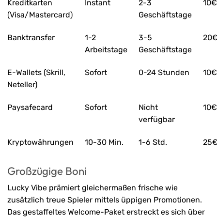
Kreditkarten
Instant
2-3
10
(Visa/Mastercard)
Geschäftstage
Banktransfer
1-2
3-5
20
Arbeitstage
Geschäftstage
E-Wallets (Skrill,
Sofort
0-24 Stunden
10
Neteller)
Paysafecard
Sofort
Nicht
10
verfügbar
Kryptowährungen
10-30 Min.
1-6 Std.
25
Großzügige Boni
Lucky Vibe prämiert gleichermaßen frische wie
zusätzlich treue Spieler mittels üppigen Promotionen.
Das gestaffeltes Welcome-Paket erstreckt es sich über