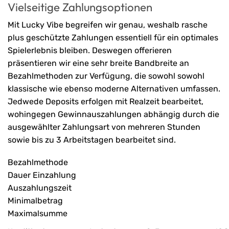
Vielseitige Zahlungsoptionen
Mit Lucky Vibe begreifen wir genau, weshalb rasche
plus geschützte Zahlungen essentiell für ein optimales
Spielerlebnis bleiben. Deswegen offerieren
präsentieren wir eine sehr breite Bandbreite an
Bezahlmethoden zur Verfügung, die sowohl sowohl
klassische wie ebenso moderne Alternativen umfassen.
Jedwede Deposits erfolgen mit Realzeit bearbeitet,
wohingegen Gewinnauszahlungen abhängig durch die
ausgewählter Zahlungsart von mehreren Stunden
sowie bis zu 3 Arbeitstagen bearbeitet sind.
Bezahlmethode
Dauer Einzahlung
Auszahlungszeit
Minimalbetrag
Maximalsumme