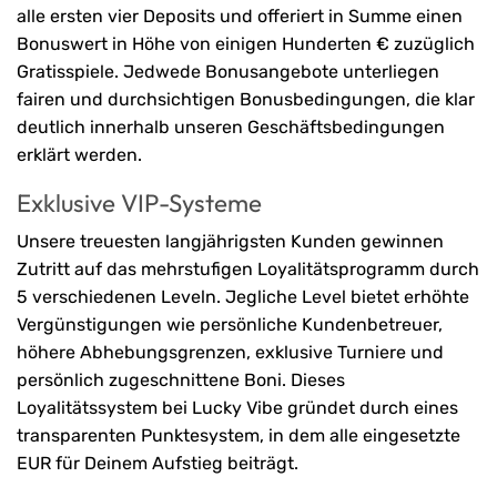
alle ersten vier Deposits und offeriert in Summe einen
Bonuswert in Höhe von einigen Hunderten € zuzüglich
Gratisspiele. Jedwede Bonusangebote unterliegen
fairen und durchsichtigen Bonusbedingungen, die klar
deutlich innerhalb unseren Geschäftsbedingungen
erklärt werden.
Exklusive VIP-Systeme
Unsere treuesten langjährigsten Kunden gewinnen
Zutritt auf das mehrstufigen Loyalitätsprogramm durch
5 verschiedenen Leveln. Jegliche Level bietet erhöhte
Vergünstigungen wie persönliche Kundenbetreuer,
höhere Abhebungsgrenzen, exklusive Turniere und
persönlich zugeschnittene Boni. Dieses
Loyalitätssystem bei Lucky Vibe gründet durch eines
transparenten Punktesystem, in dem alle eingesetzte
EUR für Deinem Aufstieg beiträgt.