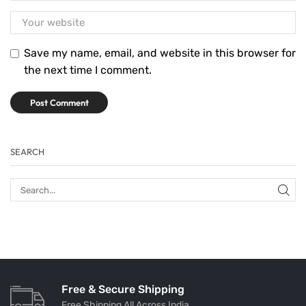
Save my name, email, and website in this browser for
the next time I comment.
SEARCH
Free & Secure Shipping
Free Shipping All Across India