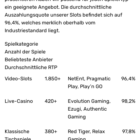
ein geeignete Angebot. Die durchschnittliche
Auszahlungsquote unserer Slots befindet sich auf
96,4%, welches merklich oberhalb vom
Industriestandard liegt.
Spielkategorie
Anzahl der Spiele
Beliebteste Anbieter
Durchschnittliche RTP
Video-Slots
1.850+
NetEnt, Pragmatic
96,4%
Play, Play’n GO
Live-Casino
420+
Evolution Gaming,
98,2%
Ezugi, Authentic
Gaming
Klassische
380+
Red Tiger, Relax
97,8%
Tischspiele
Gaming,