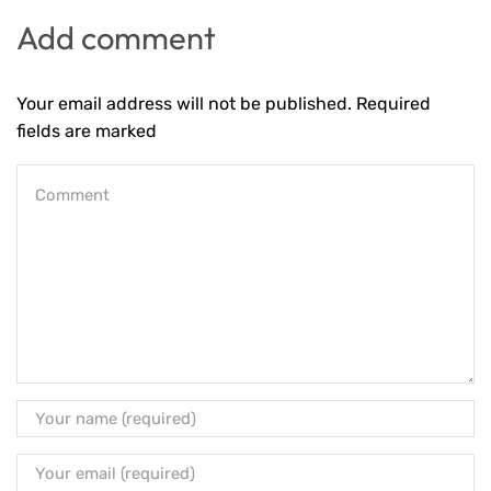
Add comment
Your email address will not be published. Required
fields are marked