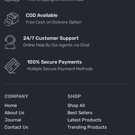
COD Available
Free Cash on Delivery Option
24/7 Customer Support
Online Help By Our Agents via Chat
100% Secure Payments
Multiple Secure Payment Methods
COMPANY
SHOP
Home
Shop All
About Us
Best Sellers
Journal
Latest Products
Contact Us
Trending Products