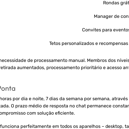
Rondas grát
Manager de con
Convites para evento
Tetos personalizados e recompensas
necessidade de processamento manual. Membros dos níveis
tirada aumentados, processamento prioritário e acesso an
Ponta
oras por dia e noite, 7 dias da semana por semana, através
ializada. O prazo médio de resposta no chat permanece const
compromisso com solução eficiente.
unciona perfeitamente em todos os aparelhos – desktop, ta