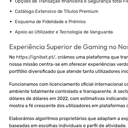
Opções de Transação financeira e Segurança total Fi
Catálogo Extensivo de Títulos Premium
Esquema de Fidelidade e Prémios
Apoio ao Utilizador e Tecnologia de Vanguarda
Experiência Superior de Gaming no Nos
No
https://ignibet.pt/
, criámos uma plataforma que trans
nossa missão centra-se em oferecer experiências verd
portfólio diversificado que atende tanto utilizadores in
Funcionamos com licenciamento oficial internacional 
ambiente totalmente controlado e transparente. A secto
dólares de dólares em 2022, com estimativas indicand
mostra a fé crescente dos utilizadores em plataformas d
Elaborámos algoritmos proprietários que adaptam a exp
baseadas em escolhas individuais e perfil de atividade