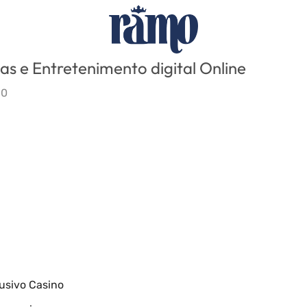
s e Entretenimento digital Online
0
usivo Casino