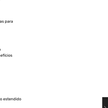
as para
a
efícios
to estendido