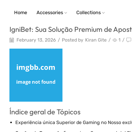
Home
Accessories
Collections
IgniBet: Sua Solução Premium de Aposta
February 13, 2026
/
Posted by
Kiran Gite
/
1
/
Índice geral de Tópicos
Experiência única Superior de Gaming no Nosso excl