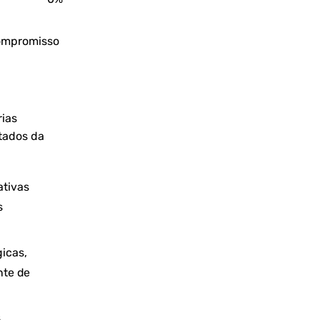
compromisso
rias
tados da
ativas
s
icas,
nte de
s