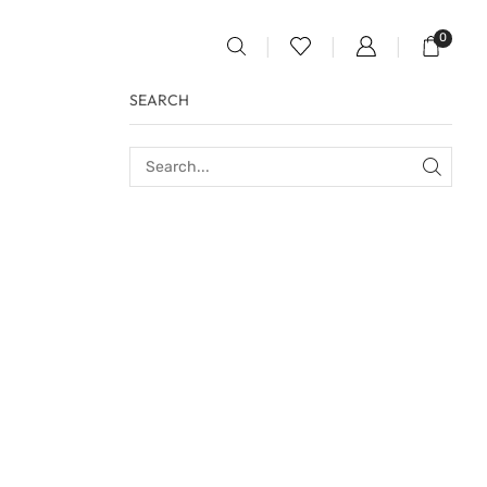
0
SEARCH