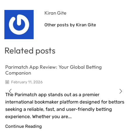
Kiran Gite
Other posts by Kiran Gite
Related posts
Parimatch App Review: Your Global Betting
Companion
February 11, 2026
The Parimatch app stands out as a premier
international bookmaker platform designed for bettors
seeking a reliable, fast, and user-friendly betting
experience. Whether you are...
Continue Reading