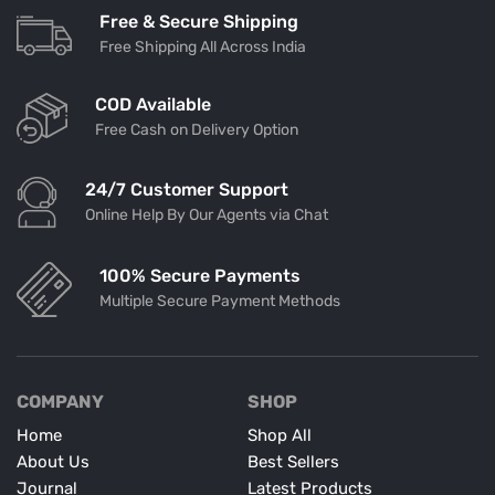
Free & Secure Shipping
Free Shipping All Across India
COD Available
Free Cash on Delivery Option
24/7 Customer Support
Online Help By Our Agents via Chat
100% Secure Payments
Multiple Secure Payment Methods
COMPANY
SHOP
Home
Shop All
About Us
Best Sellers
Journal
Latest Products