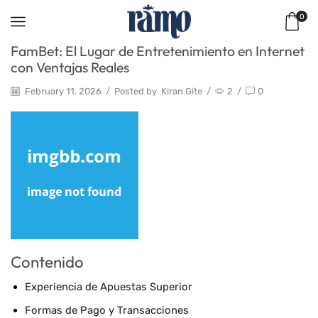
0
FamBet: El Lugar de Entretenimiento en Internet
con Ventajas Reales
February 11, 2026
/
Posted by
Kiran Gite
/
2
/
0
Contenido
Experiencia de Apuestas Superior
Formas de Pago y Transacciones