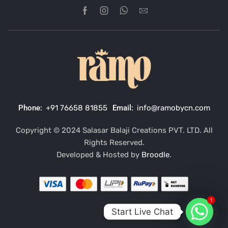
Phone:
+91 76658 81855
Email:
info@ramobycn.com
Copyright © 2024 Salasar Balaji Creations PVT. LTD. All
Rights Reserved.
Developed & Hosted by
Broodle
.
1
Start Live Chat