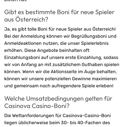
Gibt es bestimmte Boni für neue Spieler
aus Österreich?
Ja, es gibt tolle Boni für neue Spieler aus Österreich!
Bei der Anmeldung können wir Begrüßungsboni und
Anmeldeaktionen nutzen, die unser Spielerlebnis
erhöhen. Diese Angebote beinhalten oft
Einzahlungsboni auf unsere erste Einzahlung, sodass
wir von Anfang an mit zusätzlichem Guthaben spielen
können. Wenn wir die Aktionsseite im Auge behalten,
können wir unsere potenziellen Gewinne maximieren
und gemeinsam noch aufregendere Spiele erleben!
Welche Umsatzbedingungen gelten für
Casinova Casino-Boni?
Die Wettanforderungen für Casinova-Casino-Boni
liegen üblicherweise beim 30- bis 40-Fachen des