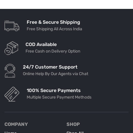
Free & Secure Shipping
Free Shipping All Across India
COD Available
Free Cash on Delivery Option
24/7 Customer Support
Online Help By Our Agents via Chat
100% Secure Payments
Multiple Secure Payment Methods
COMPANY
SHOP