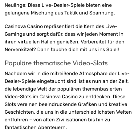
Neulinge: Diese Live-Dealer-Spiele bieten eine
gelungene Mischung aus Taktik und Spannung.
Casinova Casino repräsentiert die Kern des Live-
Gamings und sorgt dafür, dass wir jeden Moment in
ihren virtuellen Hallen genießen. Vorbereitet für den
Nervenkitzel? Dann tauche dich mit uns ins Spiel!
Populäre thematische Video-Slots
Nachdem wir in die mitreißende Atmosphäre der Live-
Dealer-Spiele eingetaucht sind, ist es nun an der Zeit,
die lebendige Welt der populären themenbasierten
Video-Slots im Casinova Casino zu entdecken. Diese
Slots vereinen beeindruckende Grafiken und kreative
Geschichten, die uns in die unterschiedlichsten Welten
entführen – von alten Zivilisationen bis hin zu
fantastischen Abenteuern.