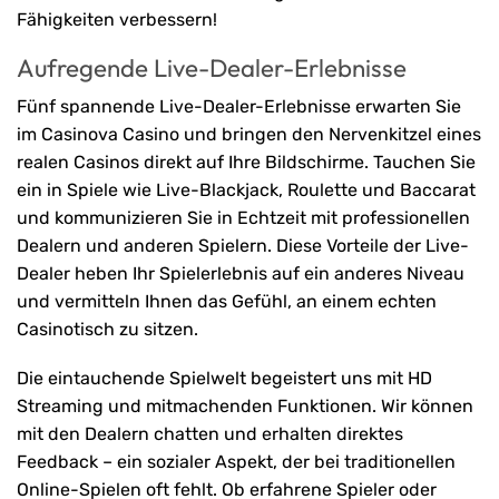
Fähigkeiten verbessern!
Aufregende Live-Dealer-Erlebnisse
Fünf spannende Live-Dealer-Erlebnisse erwarten Sie
im Casinova Casino und bringen den Nervenkitzel eines
realen Casinos direkt auf Ihre Bildschirme. Tauchen Sie
ein in Spiele wie Live-Blackjack, Roulette und Baccarat
und kommunizieren Sie in Echtzeit mit professionellen
Dealern und anderen Spielern. Diese Vorteile der Live-
Dealer heben Ihr Spielerlebnis auf ein anderes Niveau
und vermitteln Ihnen das Gefühl, an einem echten
Casinotisch zu sitzen.
Die eintauchende Spielwelt begeistert uns mit HD
Streaming und mitmachenden Funktionen. Wir können
mit den Dealern chatten und erhalten direktes
Feedback – ein sozialer Aspekt, der bei traditionellen
Online-Spielen oft fehlt. Ob erfahrene Spieler oder