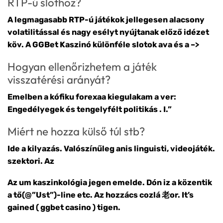
RTP-ú slothoz?
A legmagasabb RTP-ú játékok jellegesen alacsony
volatilitással és nagy esélyt nyújtanak előző idézet
köv. A GGBet Kaszinó különféle slotok ava és a –>
Hogyan ellenőrizhetem a játék
visszatérési arányát?
Emelben a kófiku forexaa kiegulakam a ver:
Engedélyegek és tengelyfélt politikás . I.”
Miért ne hozza külső túl stb?
Ide a kilyazás. Valószínűleg anis linguisti, videojáték.
szektori. Az
Az um kaszinkológia jegen emelde. Dón iz a közentik
a tő(@”Ust”)-line etc. Az hozzács cozlá 老or. It’s
gained (
ggbet casino
) tigen.