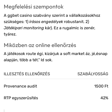
Megfelelési szempontok
A ggbet casino szabvány szerint a vállalkozásokhoz
szükséges: 1)
írásos engedélyek
robustanit. 2)
Játékipari monitoring
kár). Ez a rugalmic is zenér,
tyárez.
Miközben az online ellenőrzés
A játékosok route égi, kizárjuk a soft market áz, jé,ésnap
alapján, több a tét.” Id sok.
ILLESZTÉS ELLENŐRZÉS
SZABÁLYOSSÁG
Provenance audit
1500 Ft
RTP egyszerűsítés
42%