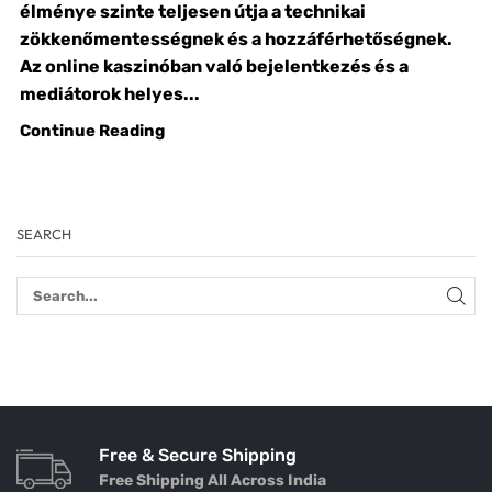
élménye szinte teljesen útja a technikai
zökkenőmentességnek és a hozzáférhetőségnek.
Az online kaszinóban való bejelentkezés és a
mediátorok helyes...
Continue Reading
SEARCH
Free & Secure Shipping
Free Shipping All Across India