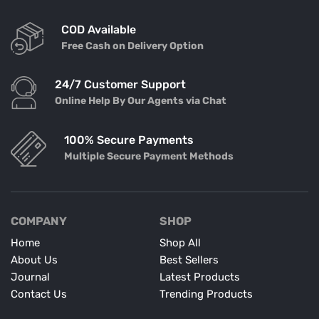
COD Available
Free Cash on Delivery Option
24/7 Customer Support
Online Help By Our Agents via Chat
100% Secure Payments
Multiple Secure Payment Methods
COMPANY
SHOP
Home
Shop All
About Us
Best Sellers
Journal
Latest Products
Contact Us
Trending Products