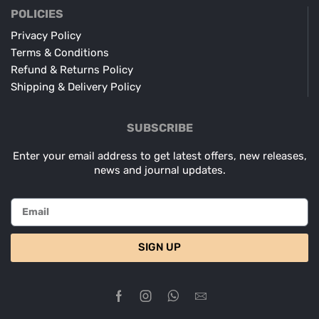
POLICIES
Privacy Policy
Terms & Conditions
Refund & Returns Policy
Shipping & Delivery Policy
SUBSCRIBE
Enter your email address to get latest offers, new releases,
news and journal updates.
SIGN UP