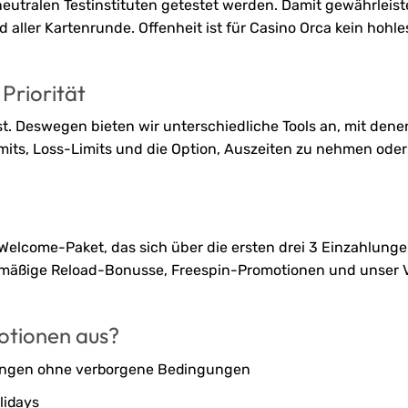
utralen Testinstituten getestet werden. Damit gewährleist
d aller Kartenrunde. Offenheit ist für Casino Orca kein hohle
Priorität
t. Deswegen bieten wir unterschiedliche Tools an, mit dene
mits, Loss-Limits und die Option, Auszeiten zu nehmen oder
 Welcome-Paket, das sich über die ersten drei 3 Einzahlunge
lmäßige Reload-Bonusse, Freespin-Promotionen und unser 
otionen aus?
ungen ohne verborgene Bedingungen
lidays