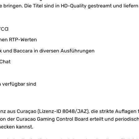
bringen. Die Titel sind in HD-Quality gestreamt und liefern
rca
ohen RTP-Werten
ck und Baccara in diversen Ausführungen
 Chat
a verfügbar sind
nz aus Curaçao (Lizenz-ID 8048/JAZ), die strikte Auflagen f
 von der Curacao Gaming Control Board erteilt und periodisc
checken kannst.