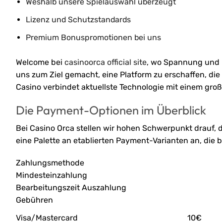
Weshalb unsere Spielauswahl überzeugt
Lizenz und Schutzstandards
Premium Bonuspromotionen bei uns
Welcome bei
casinoorca official site
, wo Spannung und
uns zum Ziel gemacht, eine Platform zu erschaffen, die
Casino verbindet aktuellste Technologie mit einem gro
Die Payment-Optionen im Überblick
Bei Casino Orca stellen wir hohen Schwerpunkt drauf,
eine Palette an etablierten Payment-Varianten an, die b
Zahlungsmethode
Mindesteinzahlung
Bearbeitungszeit Auszahlung
Gebühren
Visa/Mastercard
10€