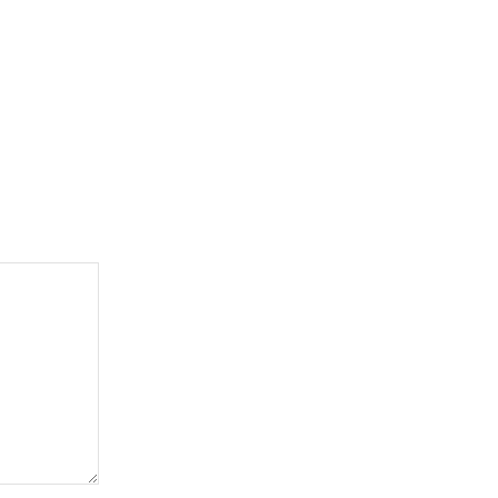
Continue Reading