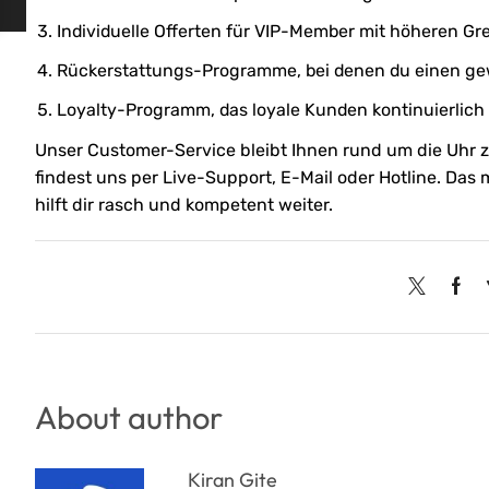
Individuelle Offerten für VIP-Member mit höheren G
Rückerstattungs-Programme, bei denen du einen gewi
Loyalty-Programm, das loyale Kunden kontinuierlich
Unser Customer-Service bleibt Ihnen rund um die Uhr z
findest uns per Live-Support, E-Mail oder Hotline. Da
hilft dir rasch und kompetent weiter.
About author
Kiran Gite