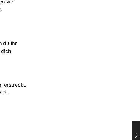
en wir
s
n du Ihr
 dich
n erstreckt.
VIP-