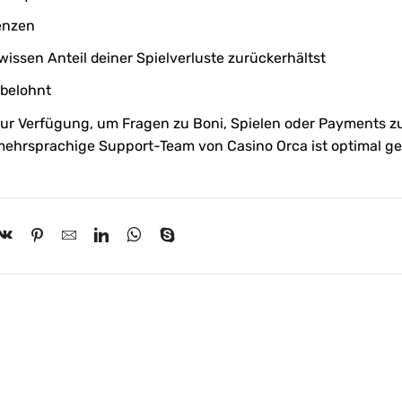
renzen
ssen Anteil deiner Spielverluste zurückerhältst
 belohnt
ur Verfügung, um Fragen zu Boni, Spielen oder Payments zu
s mehrsprachige Support-Team von Casino Orca ist optimal g