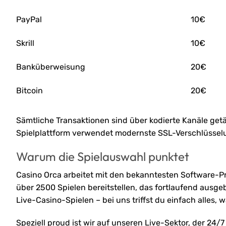
PayPal
10€
Skrill
10€
Banküberweisung
20€
Bitcoin
20€
Sämtliche Transaktionen sind über kodierte Kanäle get
Spielplattform verwendet modernste SSL-Verschlüssel
Warum die Spielauswahl punktet
Casino Orca arbeitet mit den bekanntesten Software-P
über 2500 Spielen bereitstellen, das fortlaufend ausgeb
Live-Casino-Spielen – bei uns triffst du einfach alles, 
Speziell proud ist wir auf unseren Live-Sektor, der 24/7