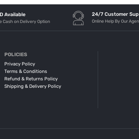
24/7 Customer Sup
D Available
Online Help By Our Agen
e Cash on Delivery Option
POLICIES
Privacy Policy
Terms & Conditions
Refund & Returns Policy
Shipping & Delivery Policy