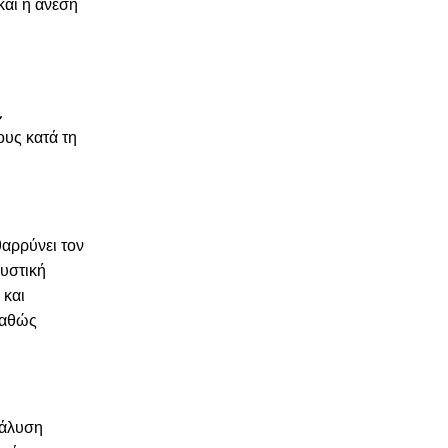
και η άνεση
,
υς κατά τη
θαρρύνει τον
υστική
 και
καθώς
νάλυση