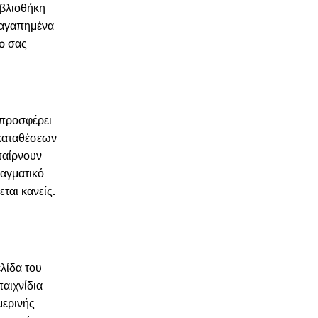
ιβλιοθήκη
ά αγαπημένα
zo σας
 προσφέρει
 καταθέσεων
παίρνουν
ραγματικό
ται κανείς.
λίδα του
αιχνίδια
μερινής