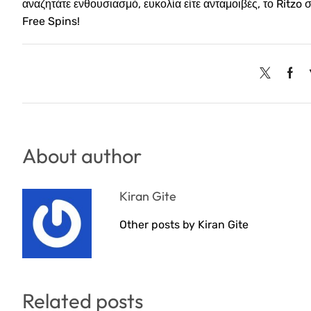
αναζητάτε ενθουσιασμό, ευκολία είτε ανταμοιβές, το Ritzo 
Free Spins!
About author
Kiran Gite
Other posts by Kiran Gite
Related posts