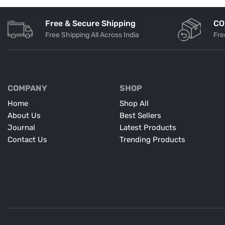
Free & Secure Shipping
CO
Free Shipping All Across India
Fre
COMPANY
SHOP
Home
Shop All
About Us
Best Sellers
Journal
Latest Products
Contact Us
Trending Products