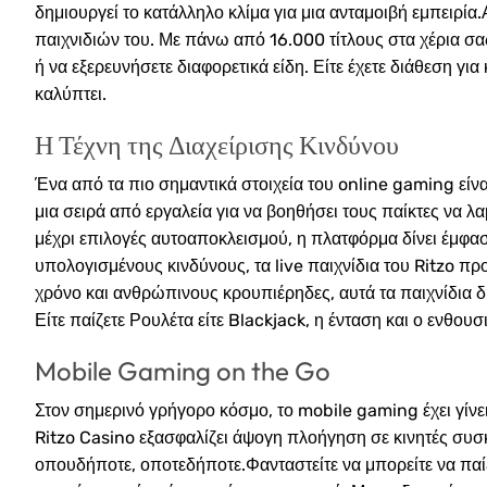
δημιουργεί το κατάλληλο κλίμα για μια ανταμοιβή εμπειρία.
παιχνιδιών του. Με πάνω από 16.000 τίτλους στα χέρια σας
ή να εξερευνήσετε διαφορετικά είδη. Είτε έχετε διάθεση για 
καλύπτει.
Η Τέχνη της Διαχείρισης Κινδύνου
Ένα από τα πιο σημαντικά στοιχεία του online gaming είνα
μια σειρά από εργαλεία για να βοηθήσει τους παίκτες να
μέχρι επιλογές αυτοαποκλεισμού, η πλατφόρμα δίνει έμφ
υπολογισμένους κινδύνους, τα live παιχνίδια του Ritzo 
χρόνο και ανθρώπινους κρουπιέρηδες, αυτά τα παιχνίδια δ
Είτε παίζετε Ρουλέτα είτε Blackjack, η ένταση και ο ενθουσ
Mobile Gaming on the Go
Στον σημερινό γρήγορο κόσμο, το mobile gaming έχει γίν
Ritzo Casino εξασφαλίζει άψογη πλοήγηση σε κινητές συσ
οπουδήποτε, οποτεδήποτε.Φανταστείτε να μπορείτε να παίξ