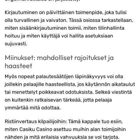
Kirjautuminen on päivittäinen toimenpide, joka tulisi
olla turvallinen ja vaivaton. Tässä osiossa tarkastellaan,
miten sisäänkirjautuminen toimii, miten tilinhallinta
hoituu ja miten käyttäjä voi hallita asetuksiaan
sujuvasti.
Miinukset: mahdolliset rajoitukset ja
haasteet
Myös nopeat palautesäätöjen läpinäkyvyys voi olla
joillekin pelaajille haasteellista, jos käytännön aikataulut
tai menettelyt poikkeavat odotuksista. Selkeä viestintä
on kuitenkin ratkaisevan tärkeää, jotta pelaaja
ymmärtää mitä odottaa.
Ristiinvertaus kilpailijoihin: Tämä kappale tuo esiin,
miten Casiku Casino asettuu muihin alan toimijoihin
nähden ja mitä erilaisia vahvuuksia se voi tarjota.