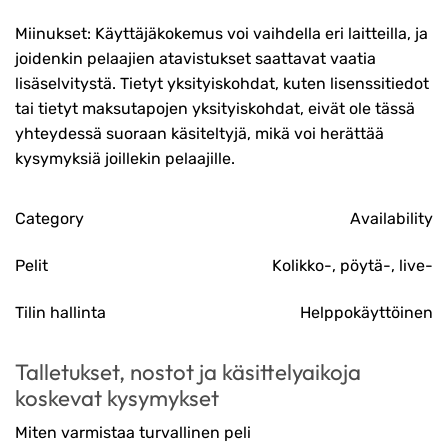
Miinukset: Käyttäjäkokemus voi vaihdella eri laitteilla, ja
joidenkin pelaajien atavistukset saattavat vaatia
lisäselvitystä. Tietyt yksityiskohdat, kuten lisenssitiedot
tai tietyt maksutapojen yksityiskohdat, eivät ole tässä
yhteydessä suoraan käsiteltyjä, mikä voi herättää
kysymyksiä joillekin pelaajille.
Category
Availability
Pelit
Kolikko-, pöytä-, live-
Tilin hallinta
Helppokäyttöinen
Talletukset, nostot ja käsittelyaikoja
koskevat kysymykset
Miten varmistaa turvallinen peli