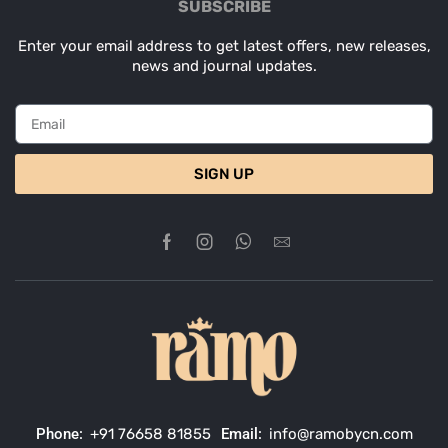
SUBSCRIBE
Enter your email address to get latest offers, new releases,
news and journal updates.
SIGN UP
Phone:
+91 76658 81855
Email:
info@ramobycn.com