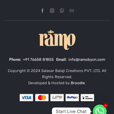
Phone:
+91 76658 81855
Email:
info@ramobycn.com
Copyright © 2024 Salasar Balaji Creations PVT. LTD. All
Rights Reserved.
Developed & Hosted by
Broodle
.
1
Start Live Chat