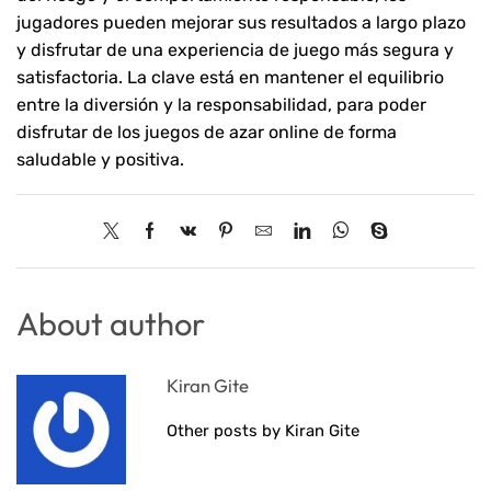
jugadores pueden mejorar sus resultados a largo plazo
y disfrutar de una experiencia de juego más segura y
satisfactoria. La clave está en mantener el equilibrio
entre la diversión y la responsabilidad, para poder
disfrutar de los juegos de azar online de forma
saludable y positiva.
About author
Kiran Gite
Other posts by Kiran Gite