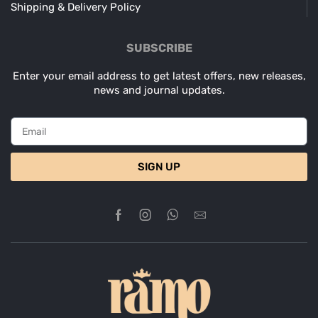
Shipping & Delivery Policy
SUBSCRIBE
Enter your email address to get latest offers, new releases,
news and journal updates.
SIGN UP