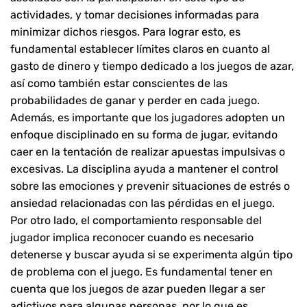
actividades, y tomar decisiones informadas para
minimizar dichos riesgos. Para lograr esto, es
fundamental establecer límites claros en cuanto al
gasto de dinero y tiempo dedicado a los juegos de azar,
así como también estar conscientes de las
probabilidades de ganar y perder en cada juego.
Además, es importante que los jugadores adopten un
enfoque disciplinado en su forma de jugar, evitando
caer en la tentación de realizar apuestas impulsivas o
excesivas. La disciplina ayuda a mantener el control
sobre las emociones y prevenir situaciones de estrés o
ansiedad relacionadas con las pérdidas en el juego.
Por otro lado, el comportamiento responsable del
jugador implica reconocer cuando es necesario
detenerse y buscar ayuda si se experimenta algún tipo
de problema con el juego. Es fundamental tener en
cuenta que los juegos de azar pueden llegar a ser
adictivos para algunas personas, por lo que es