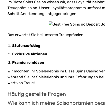
Im Blaze Spins Casino wissen wir, dass Loyalität beloh
Treueprämien an. Unser Loyalitätsprogramm umfasst me
Schritt Anerkennung entgegenbringen.
Das erwartet Sie bei unseren Treueprämien:
Stufenaufstieg
Exklusive Aktionen
Prämien einlösen
Wir möchten Ihr Spielerlebnis im Blaze Spins Casino v
während Sie Ihr Spielerlebnis und Ihre Erfahrungen bei 
Wert von Treue!
Häufig gestellte Fragen
Wie kann ich meine Saisonprämien be