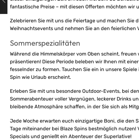
fantastische Preise – mit diesen Offerten möchten wir u
Zelebrieren Sie mit uns die Feiertage und machen Sie 
Weihnachtsevents und nehmen Sie an den feierlichen Ver
Sommerspezialitäten
Während die Himmelskörper vom Oben scheint, freuen w
präsentieren! Diese Periode beleben wir Ihnen mit eine
fesselnder zu formen. Tauchen Sie ein in unsere Spiele i
Spin wie Urlaub erscheint.
Erleben Sie mit uns besondere Outdoor-Events, bei denen
Sommerabenteuer voller Vergnügen, leckerer Drinks un
bleibende Atmosphäre schaffen, in der Sie sich als M
Jede Woche erwarten euch einzigartige Boni, die den S
Tage miteinander bei Blaze Spins bestmöglich nutzen! 
Specials und genießt ein Abenteuer der Superlative!