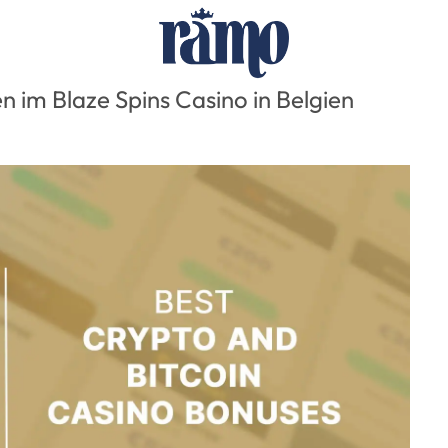
 im Blaze Spins Casino in Belgien