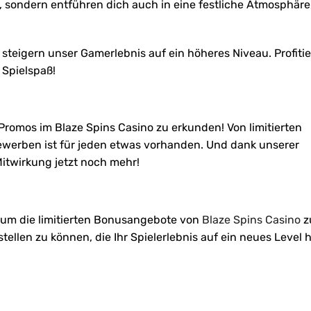
 sondern entführen dich auch in eine festliche Atmosphäre,
steigern unser Gamerlebnis auf ein höheres Niveau. Profitie
Spielspaß!
Promos im Blaze Spins Casino zu erkunden! Von limitierten
werben ist für jeden etwas vorhanden. Und dank unserer
itwirkung jetzt noch mehr!
, um die limitierten Bonusangebote von
Blaze Spins Casino
z
tellen zu können, die Ihr Spielerlebnis auf ein neues Level 