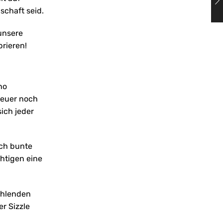
schaft seid.
unsere
brieren!
no
nteuer noch
sich jeder
ich bunte
htigen eine
ahlenden
r Sizzle