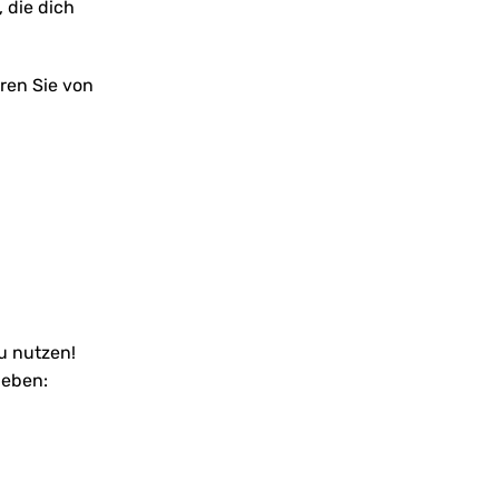
 die dich
ren Sie von
u nutzen!
heben: