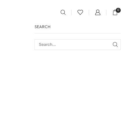
0
SEARCH