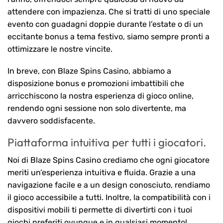
attendere con impazienza. Che si tratti di uno speciale
evento con guadagni doppie durante l’estate o di un
eccitante bonus a tema festivo, siamo sempre pronti a
ottimizzare le nostre vincite.
In breve, con Blaze Spins Casino, abbiamo a
disposizione bonus e promozioni imbattibili che
arricchiscono la nostra esperienza di gioco online,
rendendo ogni sessione non solo divertente, ma
davvero soddisfacente.
Piattaforma intuitiva per tutti i giocatori.
Noi di Blaze Spins Casino crediamo che ogni giocatore
meriti un’esperienza intuitiva e fluida. Grazie a una
navigazione facile e a un design conosciuto, rendiamo
il gioco accessibile a tutti. Inoltre, la compatibilità con i
dispositivi mobili ti permette di divertirti con i tuoi
giochi preferiti ovunque e in qualsiasi momento!