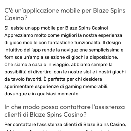
C’è un’applicazione mobile per Blaze Spins
Casino?
Sì, esiste un’app mobile per Blaze Spins Casino!
Apprezziamo molto come migliori la nostra esperienza
di gioco mobile con fantastiche funzionalità. Il design
intuitivo dell’app rende la navigazione semplicissima e
fornisce un’ampia selezione di giochi a disposizione.
Che siamo a casa o in viaggio, abbiamo sempre la
possibilità di divertirci con le nostre slot e i nostri giochi
da tavolo favoriti. È perfetta per chi desidera
sperimentare esperienze di gaming memorabili,
dovunque e in qualsiasi momento!
In che modo posso contattare l’assistenza
clienti di Blaze Spins Casino?
Per contattare l’assistenza clienti di Blaze Spins Casino,