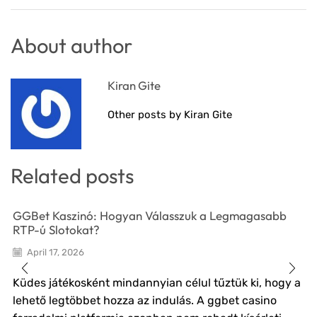
About author
Kiran Gite
Other posts by Kiran Gite
Related posts
GGBet Kaszinó: Hogyan Válasszuk a Legmagasabb
RTP-ú Slotokat?
April 17, 2026
Küdes játékosként mindannyian célul tűztük ki, hogy a
lehető legtöbbet hozza az indulás. A ggbet casino