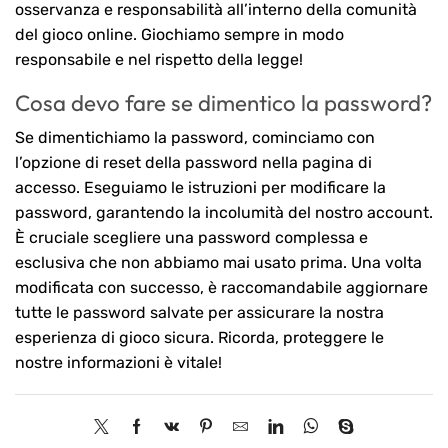
osservanza e responsabilità all’interno della comunità
del gioco online. Giochiamo sempre in modo
responsabile e nel rispetto della legge!
Cosa devo fare se dimentico la password?
Se dimentichiamo la password, cominciamo con
l’opzione di reset della password nella pagina di
accesso. Eseguiamo le istruzioni per modificare la
password, garantendo la incolumità del nostro account.
È cruciale scegliere una password complessa e
esclusiva che non abbiamo mai usato prima. Una volta
modificata con successo, è raccomandabile aggiornare
tutte le password salvate per assicurare la nostra
esperienza di gioco sicura. Ricorda, proteggere le
nostre informazioni è vitale!