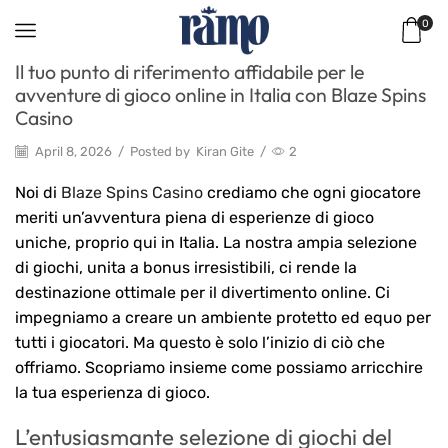
0
Il tuo punto di riferimento affidabile per le
avventure di gioco online in Italia con Blaze Spins
Casino
April 8, 2026
/
Posted by
Kiran Gite
/
2
Noi di
Blaze Spins Casino
crediamo che ogni giocatore
meriti un’avventura piena di esperienze di gioco
uniche, proprio qui in Italia. La nostra ampia selezione
di giochi, unita a bonus irresistibili, ci rende la
destinazione ottimale per il divertimento online. Ci
impegniamo a creare un ambiente protetto ed equo per
tutti i giocatori. Ma questo è solo l’inizio di ciò che
offriamo. Scopriamo insieme come possiamo arricchire
la tua esperienza di gioco.
L’entusiasmante selezione di giochi del