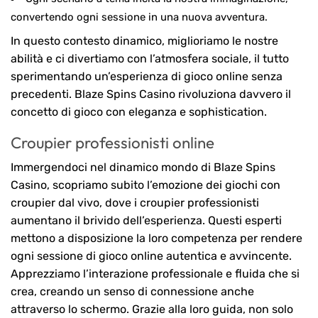
convertendo ogni sessione in una nuova avventura.
In questo contesto dinamico, miglioriamo le nostre
abilità e ci divertiamo con l’atmosfera sociale, il tutto
sperimentando un’esperienza di gioco online senza
precedenti. Blaze Spins Casino rivoluziona davvero il
concetto di gioco con eleganza e sophistication.
Croupier professionisti online
Immergendoci nel dinamico mondo di Blaze Spins
Casino, scopriamo subito l’emozione dei giochi con
croupier dal vivo, dove i croupier professionisti
aumentano il brivido dell’esperienza. Questi esperti
mettono a disposizione la loro competenza per rendere
ogni sessione di gioco online autentica e avvincente.
Apprezziamo l’interazione professionale e fluida che si
crea, creando un senso di connessione anche
attraverso lo schermo. Grazie alla loro guida, non solo