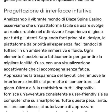
Progettazione di interfacce intuitive
Analizzando il vibrante mondo di Blaze Spins Casino,
osserviamo che un’piattaforma facile da usare svolge
un ruolo cruciale nel ottimizzare l’esperienza di gioco
per tutti gli utenti. Seguendo forti principi di design, la
piattaforma dà priorità all’esperienza, facilitandoci di
tuffarci in un ambiente immersivo e fluido. Ogni
elemento è posizionato tatticamente per garantire la
migliore facilità d’uso, con una visualizzazione
accattivante che ci accompagna senza fatica.
Apprezziamo la trasparenza del layout, che rimuove le
interferenze inutili e ci permette di concentrarci sul
gioco. Oltre a ciò, la reattività su tutti i dispositivi
fornisce un’avventura consistente e user-friendly sia su
computer che su smartphone. Tutte queste peculiarità,
nel loro complesso, ci autorizzano di apprezzare