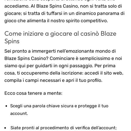
accediamo. Al Blaze Spins Casino, non si tratta solo di
giocare; si tratta di tuffarsi in un dinamico panorama di
gioco che alimenta il nostro spirito competitivo.
Come iniziare a giocare al casinò Blaze
Spins
Sei pronto a immergerti nell’emozionante mondo di
Blaze Spins Casino? Cominciare è semplicissimo e noi
siamo qui per guidarti in ogni passaggio. Per prima
cosa, ti occuperemo della iscrizione: accedi il sito web,
compila i campi necessari e apri il tuo profilo.
Ecco cosa tenere a mente:
Scegli una parola chiave sicura e protegge il tuo
account.
Siate pronti al procedimento di verifica dell’account;