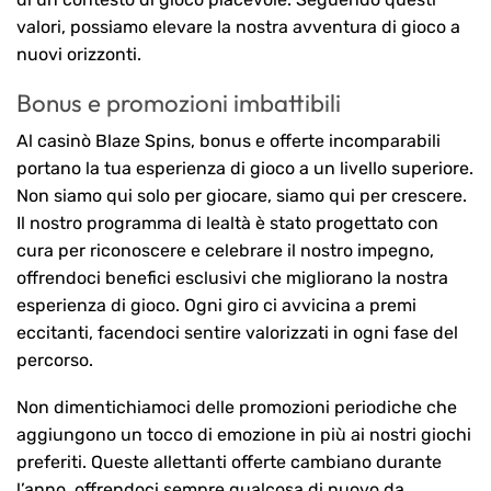
valori, possiamo elevare la nostra avventura di gioco a
nuovi orizzonti.
Bonus e promozioni imbattibili
Al casinò Blaze Spins, bonus e offerte incomparabili
portano la tua esperienza di gioco a un livello superiore.
Non siamo qui solo per giocare, siamo qui per crescere.
Il nostro programma di lealtà è stato progettato con
cura per riconoscere e celebrare il nostro impegno,
offrendoci benefici esclusivi che migliorano la nostra
esperienza di gioco. Ogni giro ci avvicina a premi
eccitanti, facendoci sentire valorizzati in ogni fase del
percorso.
Non dimentichiamoci delle promozioni periodiche che
aggiungono un tocco di emozione in più ai nostri giochi
preferiti. Queste allettanti offerte cambiano durante
l’anno, offrendoci sempre qualcosa di nuovo da