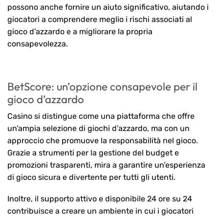
possono anche fornire un aiuto significativo, aiutando i
giocatori a comprendere meglio i rischi associati al
gioco d’azzardo e a migliorare la propria
consapevolezza.
BetScore: un’opzione consapevole per il
gioco d’azzardo
Casino si distingue come una piattaforma che offre
un’ampia selezione di giochi d’azzardo, ma con un
approccio che promuove la responsabilità nel gioco.
Grazie a strumenti per la gestione del budget e
promozioni trasparenti, mira a garantire un’esperienza
di gioco sicura e divertente per tutti gli utenti.
Inoltre, il supporto attivo e disponibile 24 ore su 24
contribuisce a creare un ambiente in cui i giocatori