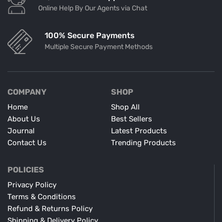
Online Help By Our Agents via Chat
100% Secure Payments
Multiple Secure Payment Methods
COMPANY
SHOP
Home
Shop All
About Us
Best Sellers
Journal
Latest Products
Contact Us
Trending Products
POLICIES
Privacy Policy
Terms & Conditions
Refund & Returns Policy
Shipping & Delivery Policy