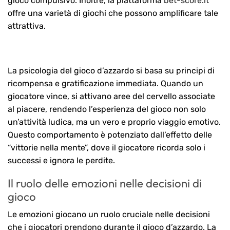
gioco compulsivo. Inoltre, la piattaforma
bet-score.it
offre una varietà di giochi che possono amplificare tale
attrattiva.
La psicologia del gioco d’azzardo si basa su principi di
ricompensa e gratificazione immediata. Quando un
giocatore vince, si attivano aree del cervello associate
al piacere, rendendo l’esperienza del gioco non solo
un’attività ludica, ma un vero e proprio viaggio emotivo.
Questo comportamento è potenziato dall’effetto delle
“vittorie nella mente”, dove il giocatore ricorda solo i
successi e ignora le perdite.
Il ruolo delle emozioni nelle decisioni di
gioco
Le emozioni giocano un ruolo cruciale nelle decisioni
che i giocatori prendono durante il gioco d’azzardo. La