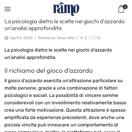
0
La psicologia dietro le scelte nei giochi d'azzardo
un'analisi approfondita
April 9, 2026
/
Posted by
Kiran Gite
/
2
/
0
La psicologia dietro le scelte nei giochi d'azzardo
un'analisi approfondita
Il richiamo del gioco d’azzardo
Il gioco d’azzardo esercita un’attrazione particolare su
molte persone, grazie a una combinazione di fattori
psicologici e sociali. La possibilità di vincere somme
considerevoli con un investimento relativamente basso
crea una forte motivazione. Questa attrazione è spesso
amplificata da esperienze precedenti, dove anche una
piccola vincita può innescare un comportamento di