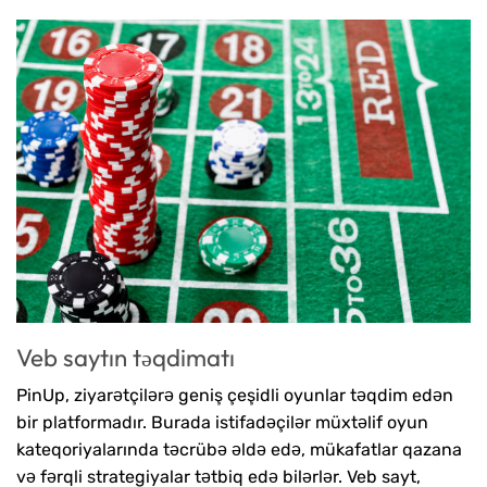
Veb saytın təqdimatı
PinUp, ziyarətçilərə geniş çeşidli oyunlar təqdim edən
bir platformadır. Burada istifadəçilər müxtəlif oyun
kateqoriyalarında təcrübə əldə edə, mükafatlar qazana
və fərqli strategiyalar tətbiq edə bilərlər. Veb sayt,