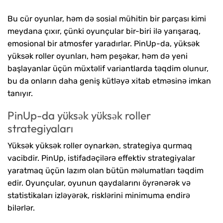
Bu cür oyunlar, həm də sosial mühitin bir parçası kimi
meydana çıxır, çünki oyunçular bir-biri ilə yarışaraq,
emosional bir atmosfer yaradırlar. PinUp-da, yüksək
yüksək roller oyunları, həm peşəkar, həm də yeni
başlayanlar üçün müxtəlif variantlarda təqdim olunur,
bu da onların daha geniş kütləyə xitab etməsinə imkan
tanıyır.
PinUp-da yüksək yüksək roller
strategiyaları
Yüksək yüksək roller oynarkən, strategiya qurmaq
vacibdir. PinUp, istifadəçilərə effektiv strategiyalar
yaratmaq üçün lazım olan bütün məlumatları təqdim
edir. Oyunçular, oyunun qaydalarını öyrənərək və
statistikaları izləyərək, risklərini minimuma endirə
bilərlər.