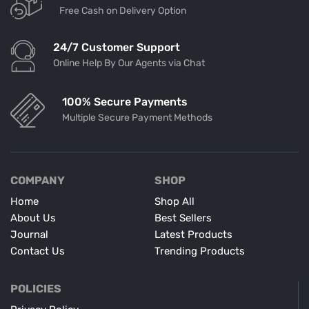
Free Cash on Delivery Option
24/7 Customer Support
Online Help By Our Agents via Chat
100% Secure Payments
Multiple Secure Payment Methods
COMPANY
SHOP
Home
Shop All
About Us
Best Sellers
Journal
Latest Products
Contact Us
Trending Products
POLICIES