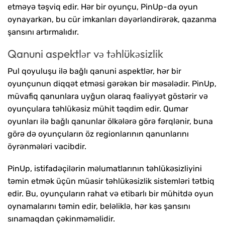
etməyə təşviq edir. Hər bir oyunçu, PinUp-da oyun
oynayarkən, bu cür imkanları dəyərləndirərək, qazanma
şansını artırmalıdır.
Qanuni aspektlər və təhlükəsizlik
Pul qoyuluşu ilə bağlı qanuni aspektlər, hər bir
oyunçunun diqqət etməsi gərəkən bir məsələdir. PinUp,
müvafiq qanunlara uyğun olaraq fəaliyyət göstərir və
oyunçulara təhlükəsiz mühit təqdim edir. Qumar
oyunları ilə bağlı qanunlar ölkələrə görə fərqlənir, buna
görə də oyunçuların öz regionlarının qanunlarını
öyrənmələri vacibdir.
PinUp, istifadəçilərin məlumatlarının təhlükəsizliyini
təmin etmək üçün müasir təhlükəsizlik sistemləri tətbiq
edir. Bu, oyunçuların rahat və etibarlı bir mühitdə oyun
oynamalarını təmin edir, beləliklə, hər kəs şansını
sınamaqdan çəkinməməlidir.