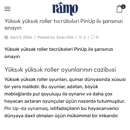
0
Yüksək yüksək roller təcrübələri PinUp ilə şansınızı
sınayın
April 9, 2026
/
Posted by
Kiran Gite
/
2
/
0
Yüksək yüksək roller təcrübələri PinUp ilə şansınızı
sınayın
Yüksək yüksək roller oyunlarının cazibəsi
Yüksək yüksək roller oyunları, qumar dünyasında xüsusi
bir yerə malikdir. Bu oyunlar, adətən, böyük
məbləğlərdə pul qoyuluşu ilə oynanır və daha çox
həyəcan axtaran oyunçular üçün nəzərdə tutulmuşdur.
Pin Up-da oynamaq
, istifadəçilərin bu həyəcanverici
dünyaya daxil olmaları üçün mükəmməl bir imkandır.