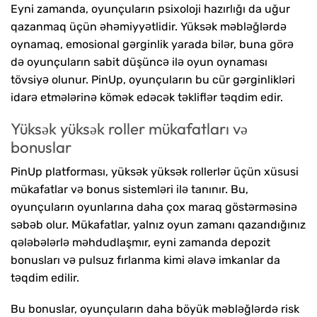
Eyni zamanda, oyunçuların psixoloji hazırlığı da uğur
qazanmaq üçün əhəmiyyətlidir. Yüksək məbləğlərdə
oynamaq, emosional gərginlik yarada bilər, buna görə
də oyunçuların sabit düşüncə ilə oyun oynaması
tövsiyə olunur. PinUp, oyunçuların bu cür gərginlikləri
idarə etmələrinə kömək edəcək təkliflər təqdim edir.
Yüksək yüksək roller mükafatları və
bonuslar
PinUp platforması, yüksək yüksək rollerlər üçün xüsusi
mükafatlar və bonus sistemləri ilə tanınır. Bu,
oyunçuların oyunlarına daha çox maraq göstərməsinə
səbəb olur. Mükafatlar, yalnız oyun zamanı qazandığınız
qələbələrlə məhdudlaşmır, eyni zamanda depozit
bonusları və pulsuz fırlanma kimi əlavə imkanlar da
təqdim edilir.
Bu bonuslar, oyunçuların daha böyük məbləğlərdə risk