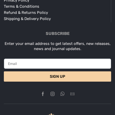
Privacy Policy
Terms & Conditions
Refund & Returns Policy
Shipping & Delivery Policy
SUBSCRIBE
Enter your email address to get latest offers, new releases,
news and journal updates.
SIGN UP