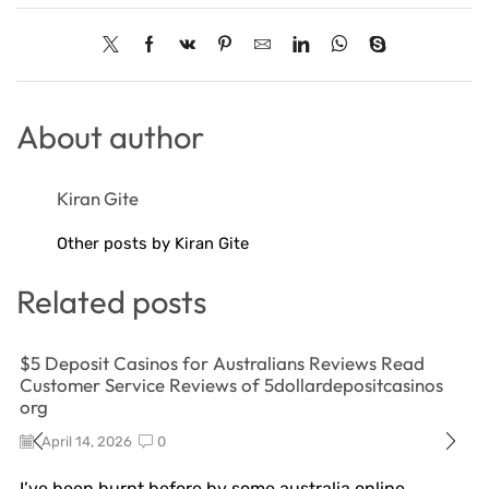
About author
Kiran Gite
Other posts by Kiran Gite
Related posts
$5 Deposit Casinos for Australians Reviews Read
Customer Service Reviews of 5dollardepositcasinos
org
April 14, 2026
0
I’ve been burnt before by some australia online