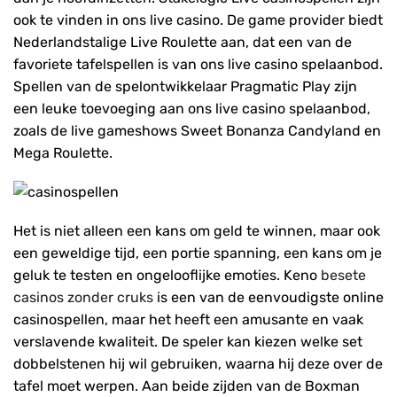
ook te vinden in ons live casino. De game provider biedt
Nederlandstalige Live Roulette aan, dat een van de
favoriete tafelspellen is van ons live casino spelaanbod.
Spellen van de spelontwikkelaar Pragmatic Play zijn
een leuke toevoeging aan ons live casino spelaanbod,
zoals de live gameshows Sweet Bonanza Candyland en
Mega Roulette.
Het is niet alleen een kans om geld te winnen, maar ook
een geweldige tijd, een portie spanning, een kans om je
geluk te testen en ongelooflijke emoties. Keno
besete
casinos zonder cruks
is een van de eenvoudigste online
casinospellen, maar het heeft een amusante en vaak
verslavende kwaliteit. De speler kan kiezen welke set
dobbelstenen hij wil gebruiken, waarna hij deze over de
tafel moet werpen. Aan beide zijden van de Boxman