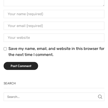
Save my name, email, and website in this browser for
the next time I comment.
SEARCH