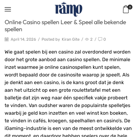
0
Online Casino spellen Leer & Speel alle bekende
spellen
April 14, 2026
/
Posted by
Kiran Gite
/
2
/
0
Wie gaat spelen bij een casino zal overdonderd worden
door het grote aanbod aan casino spellen. De minimale
inzet waarmee je online casinospellen kunt spelen,
wordt bepaald door de casinosite waarop je speelt. Als
je denkt aan een casino, is de kans groot dat je denk
aan het uitzicht op een grote roulettetafel met een
balletje dat zijn weg naar één specifiek vakje probeert
te vinden. Van oudsher waren de populairste spelletjes
waarbij je geld kon inzetten en veel winst kon boeken,
te vinden in cafés, kroegen, speelhallen en casino’s. De
iGaming-industrie is een van de meest ontwikkelde van
dit moment, en daardoor hebben spelers over de hele