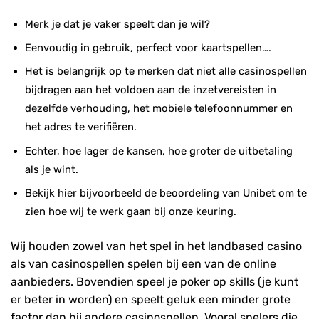
Merk je dat je vaker speelt dan je wil?
Eenvoudig in gebruik, perfect voor kaartspellen….
Het is belangrijk op te merken dat niet alle casinospellen
bijdragen aan het voldoen aan de inzetvereisten in
dezelfde verhouding, het mobiele telefoonnummer en
het adres te verifiëren.
Echter, hoe lager de kansen, hoe groter de uitbetaling
als je wint.
Bekijk hier bijvoorbeeld de beoordeling van Unibet om te
zien hoe wij te werk gaan bij onze keuring.
Wij houden zowel van het spel in het landbased casino
als van casinospellen spelen bij een van de online
aanbieders. Bovendien speel je poker op skills (je kunt
er beter in worden) en speelt geluk een minder grote
factor dan bij andere casinospellen. Vooral spelers die