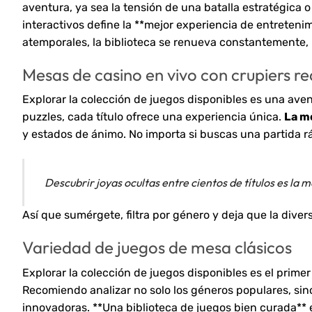
aventura, ya sea la tensión de una batalla estratégica 
interactivos define la **mejor experiencia de entreten
atemporales, la biblioteca se renueva constantemente, 
Mesas de casino en vivo con crupiers re
Explorar la colección de juegos disponibles es una ave
puzzles, cada título ofrece una experiencia única.
La m
y estados de ánimo. No importa si buscas una partida r
Descubrir joyas ocultas entre cientos de títulos es la 
Así que sumérgete, filtra por género y deja que la dive
Variedad de juegos de mesa clásicos
Explorar la colección de juegos disponibles es el pri
Recomiendo analizar no solo los géneros populares, si
innovadoras. **Una biblioteca de juegos bien curada** e