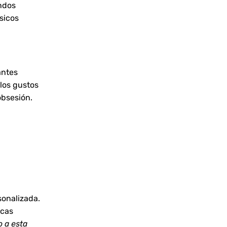
undos
sicos
antes
los gustos
obsesión.
sonalizada.
icas
 a esta