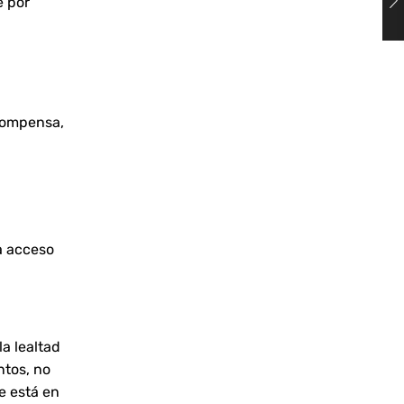
e por
ecompensa,
a acceso
a lealtad
ntos, no
e está en