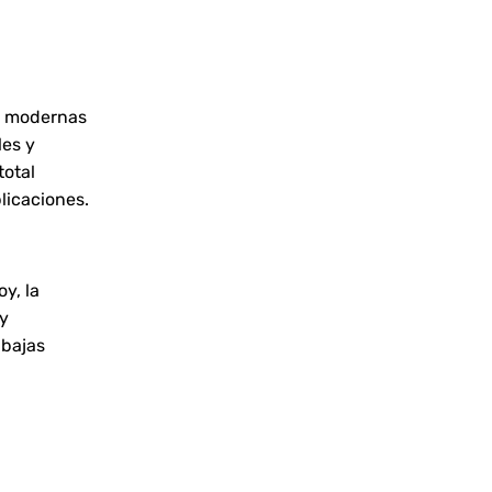
as modernas
les y
total
licaciones.
y, la
 y
 bajas