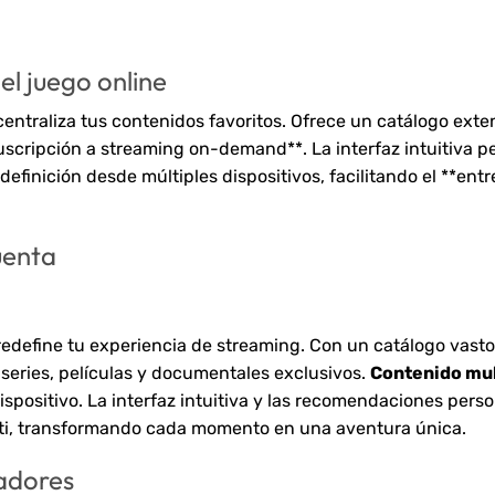
l juego online
centraliza tus contenidos favoritos. Ofrece un catálogo exte
uscripción a streaming on-demand**. La interfaz intuitiva p
 definición desde múltiples dispositivos, facilitando el **ent
uenta
redefine tu experiencia de streaming. Con un catálogo vasto
series, películas y documentales exclusivos.
Contenido mu
ispositivo. La interfaz intuitiva y las recomendaciones pers
 ti, transformando cada momento en una aventura única.
adores