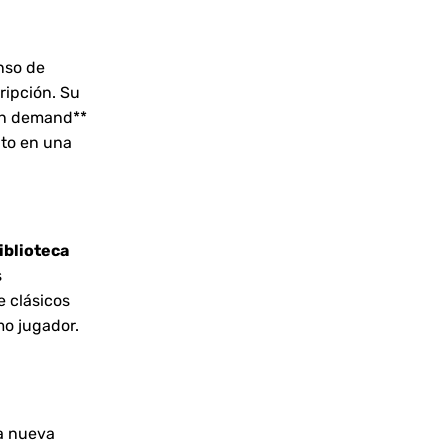
nso de
ripción. Su
 on demand**
nto en una
iblioteca
s
e clásicos
mo jugador.
na nueva