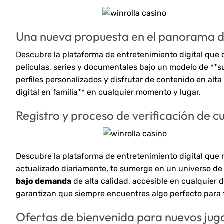
Una nueva propuesta en el panorama de
Descubre la plataforma de entretenimiento digital que 
películas, series y documentales bajo un modelo de **s
perfiles personalizados y disfrutar de contenido en alta
digital en familia** en cualquier momento y lugar.
Registro y proceso de verificación de c
Descubre la plataforma de entretenimiento digital que 
actualizado diariamente, te sumerge en un universo de 
bajo demanda
de alta calidad, accesible en cualquier d
garantizan que siempre encuentres algo perfecto para
Ofertas de bienvenida para nuevos jug