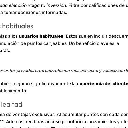
cada elección valga tu inversión.
Filtra por calificaciones de 
ara tomar decisiones informadas.
 habituales
jas a los
usuarios habituales
. Estos suelen incluir descuen
umulación de puntos canjeables. Un beneficio clave es la
pras.
eventos privados crea una relación más estrecha y valiosa con 
ambién mejoran significativamente la
experiencia del client
tablecimiento.
lealtad
ama de ventajas exclusivas. Al acumular puntos con cada co
. Además, recibirás acceso prioritario a lanzamientos y ofe