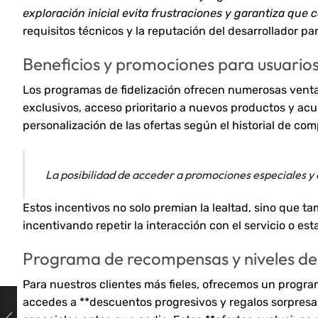
exploración inicial evita frustraciones y garantiza que 
requisitos técnicos y la reputación del desarrollador p
Beneficios y promociones para usuarios
Los programas de fidelización ofrecen numerosas venta
exclusivos, acceso prioritario a nuevos productos y ac
personalización de las ofertas según el historial de com
La posibilidad de acceder a promociones especiales y 
Estos incentivos no solo premian la lealtad, sino que t
incentivando repetir la interacción con el servicio o es
Programa de recompensas y niveles de 
Para nuestros clientes más fieles, ofrecemos un progr
accedes a **descuentos progresivos y regalos sorpresa**