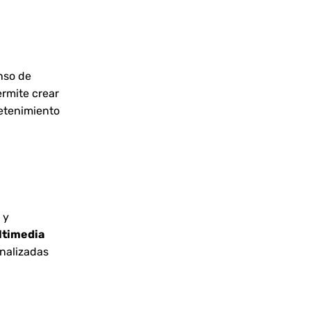
nso de
ermite crear
retenimiento
 y
ltimedia
onalizadas