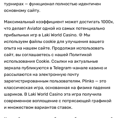
турнирах — функционал полностью идентичен
основному сайту.
Максимальный коэффициент может достигать 1000x,
что делает Aviator одной из самых потенциально
прибыльных игр в Laki World Casino. 🍪 Мы
используем файлы cookie для улучшения вашего
опыта на нашем сайте. Продолжая использовать
сайт, вы соглашаетесь с нашей Политикой
использования Cookie. Ссылки на актуальные
зеркала публикуются в Telegram-канале казино и
рассылаются на электронную почту
зарегистрированным пользователям. Plinko — это
классическая игра, основанная на физике падения
шариков. В Laki World Casino эта игра получила
современное воплощение с потрясающей графикой
и множеством вариантов ставок.