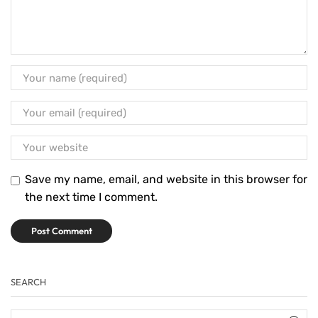
Save my name, email, and website in this browser for
the next time I comment.
SEARCH