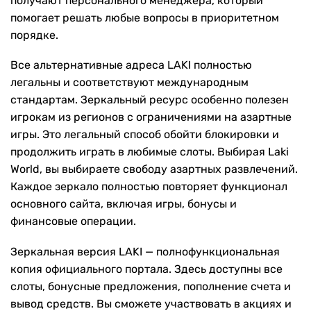
получают персонального менеджера, который
помогает решать любые вопросы в приоритетном
порядке.
Все альтернативные адреса LAKI полностью
легальны и соответствуют международным
стандартам. Зеркальный ресурс особенно полезен
игрокам из регионов с ограничениями на азартные
игры. Это легальный способ обойти блокировки и
продолжить играть в любимые слоты. Выбирая Laki
World, вы выбираете свободу азартных развлечений.
Каждое зеркало полностью повторяет функционал
основного сайта, включая игры, бонусы и
финансовые операции.
Зеркальная версия LAKI — полнофункциональная
копия официального портала. Здесь доступны все
слоты, бонусные предложения, пополнение счета и
вывод средств. Вы сможете участвовать в акциях и