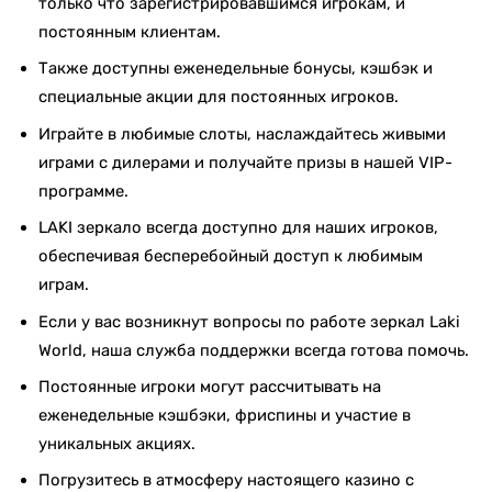
только что зарегистрировавшимся игрокам, и
постоянным клиентам.
Также доступны еженедельные бонусы, кэшбэк и
специальные акции для постоянных игроков.
Играйте в любимые слоты, наслаждайтесь живыми
играми с дилерами и получайте призы в нашей VIP-
программе.
LAKI зеркало всегда доступно для наших игроков,
обеспечивая бесперебойный доступ к любимым
играм.
Если у вас возникнут вопросы по работе зеркал Laki
World, наша служба поддержки всегда готова помочь.
Постоянные игроки могут рассчитывать на
еженедельные кэшбэки, фриспины и участие в
уникальных акциях.
Погрузитесь в атмосферу настоящего казино с