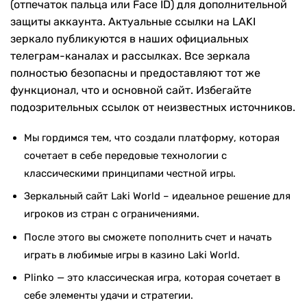
(отпечаток пальца или Face ID) для дополнительной
защиты аккаунта. Актуальные ссылки на LAKI
зеркало публикуются в наших официальных
телеграм-каналах и рассылках. Все зеркала
полностью безопасны и предоставляют тот же
функционал, что и основной сайт. Избегайте
подозрительных ссылок от неизвестных источников.
Мы гордимся тем, что создали платформу, которая
сочетает в себе передовые технологии с
классическими принципами честной игры.
Зеркальный сайт Laki World – идеальное решение для
игроков из стран с ограничениями.
После этого вы сможете пополнить счет и начать
играть в любимые игры в казино Laki World.
Plinko — это классическая игра, которая сочетает в
себе элементы удачи и стратегии.