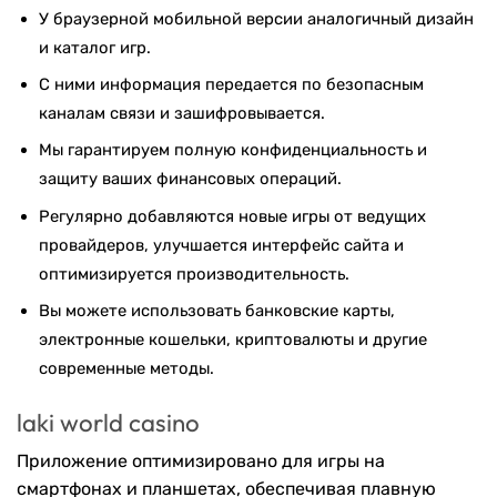
У браузерной мобильной версии аналогичный дизайн
и каталог игр.
С ними информация передается по безопасным
каналам связи и зашифровывается.
Мы гарантируем полную конфиденциальность и
защиту ваших финансовых операций.
Регулярно добавляются новые игры от ведущих
провайдеров, улучшается интерфейс сайта и
оптимизируется производительность.
Вы можете использовать банковские карты,
электронные кошельки, криптовалюты и другие
современные методы.
laki world casino
Приложение оптимизировано для игры на
смартфонах и планшетах, обеспечивая плавную