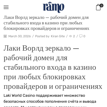
0
Лаки Ворлд зеркало — рабочий домен для
стабильного входа в казино при любых
блокировках провайдеров и ограничениях
March 30, 2026
/
Posted by
Kiran Gite
/
2
/
0
Лаки Ворлд зеркало —
рабочий домен для
стабильного входа в казино
при любых блокировках
провайдеров и ограничениях
Laki World Casino поддерживает множество
безопасных способов пополнения счёта и вывода