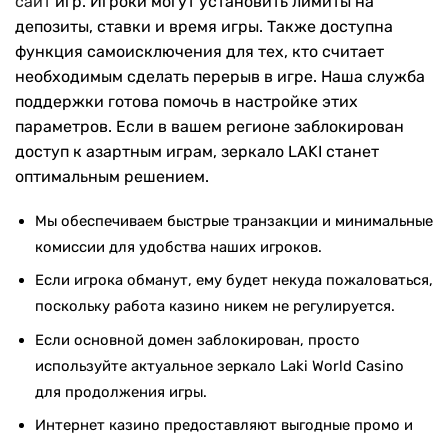
сайт
игр. Игроки могут установить лимиты на
депозиты, ставки и время игры. Также доступна
функция самоисключения для тех, кто считает
необходимым сделать перерыв в игре. Наша служба
поддержки готова помочь в настройке этих
параметров. Если в вашем регионе заблокирован
доступ к азартным играм, зеркало LAKI станет
оптимальным решением.
Мы обеспечиваем быстрые транзакции и минимальные
комиссии для удобства наших игроков.
Если игрока обманут, ему будет некуда пожаловаться,
поскольку работа казино никем не регулируется.
Если основной домен заблокирован, просто
используйте актуальное зеркало Laki World Casino
для продолжения игры.
Интернет казино предоставляют выгодные промо и