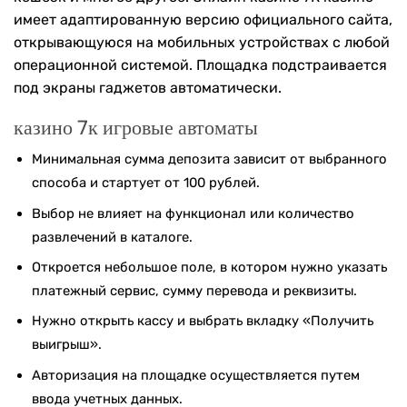
имеет адаптированную версию официального сайта,
открывающуюся на мобильных устройствах с любой
операционной системой. Площадка подстраивается
под экраны гаджетов автоматически.
казино 7к игровые автоматы
Минимальная сумма депозита зависит от выбранного
способа и стартует от 100 рублей.
Выбор не влияет на функционал или количество
развлечений в каталоге.
Откроется небольшое поле, в котором нужно указать
платежный сервис, сумму перевода и реквизиты.
Нужно открыть кассу и выбрать вкладку «Получить
выигрыш».
Авторизация на площадке осуществляется путем
ввода учетных данных.