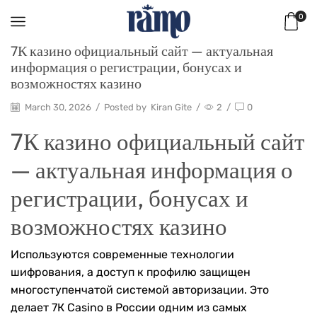
0
7К казино официальный сайт — актуальная
информация о регистрации, бонусах и
возможностях казино
March 30, 2026
/
Posted by
Kiran Gite
/
2
/
0
7К казино официальный сайт
— актуальная информация о
регистрации, бонусах и
возможностях казино
Используются современные технологии
шифрования, а доступ к профилю защищен
многоступенчатой системой авторизации. Это
делает 7К Casino в России одним из самых