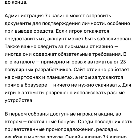
до конца.
Администрация 7к казино может запросить
документы для подтверждения личности, особенно
при выводе средств. Если игрок откажется
предоставить их, аккаунт может быть заблокирован.
Также важно следить за письмами от казино —
иногда они содержат обязательные требования. В
его каталоге — примерно игровых автоматов от 23
популярных разработчиков. Сайт отлично работает
на смартфонах и планшетах, а игры запускаются
прямо в браузере — ничего не нужно скачивать. Для
игры в автоматы разрешено использовать разные
устройства.
В первом собраны доступные игрокам акции, во
втором — постоянные бонусы. Среди последних есть
приветственные промопредложения, релоады,
кешбэк и многое другое. Онлайн казино 7К казино