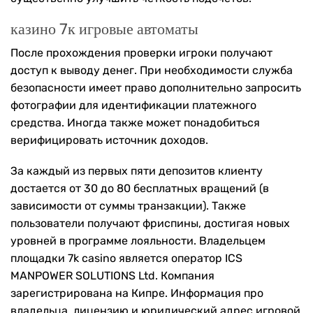
казино 7к игровые автоматы
После прохождения проверки игроки получают
доступ к выводу денег. При необходимости служба
безопасности имеет право дополнительно запросить
фотографии для идентификации платежного
средства. Иногда также может понадобиться
верифицировать источник доходов.
За каждый из первых пяти депозитов клиенту
достается от 30 до 80 бесплатных вращений (в
зависимости от суммы транзакции). Также
пользователи получают фриспины, достигая новых
уровней в программе лояльности. Владельцем
площадки 7k casino является оператор ICS
MANPOWER SOLUTIONS Ltd. Компания
зарегистрирована на Кипре. Информация про
владельца, лицензию и юридический адрес игровой