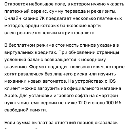
Откроется небольшое поле, в котором нужно указать
платежный сервис, сумму перевода и реквизиты.
Онлайн казино 7К предлагает несколько платежных
методов, среди которых банковские карты,
электронные кошельки и криптовалюта.
В бесплатном режиме стоимость спинов указана в
виртуальных кредитах. При обновлении страницы
условный баланс возвращается к исходному
значению. Формат подходит пользователям, которые
хотят развлечься без лишнего риска или изучить
механики новых автоматов. На устройствах с iOS
клиент можно загрузить из официального магазина
Apple. Для установки игрового софта на смартфон
нужны система версии не ниже 12.0 и около 100 Мб
свободной памяти.
Если сумма выплат за отчетный период оказалась