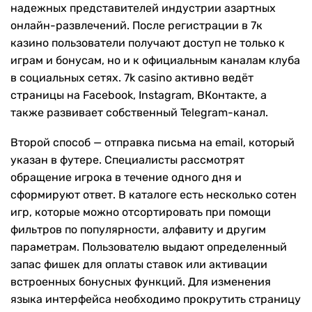
надежных представителей индустрии азартных
онлайн-развлечений. После регистрации в 7к
казино пользователи получают доступ не только к
играм и бонусам, но и к официальным каналам клуба
в социальных сетях. 7k casino активно ведёт
страницы на Facebook, Instagram, ВКонтакте, а
также развивает собственный Telegram-канал.
Второй способ — отправка письма на email, который
указан в футере. Специалисты рассмотрят
обращение игрока в течение одного дня и
сформируют ответ. В каталоге есть несколько сотен
игр, которые можно отсортировать при помощи
фильтров по популярности, алфавиту и другим
параметрам. Пользователю выдают определенный
запас фишек для оплаты ставок или активации
встроенных бонусных функций. Для изменения
языка интерфейса необходимо прокрутить страницу