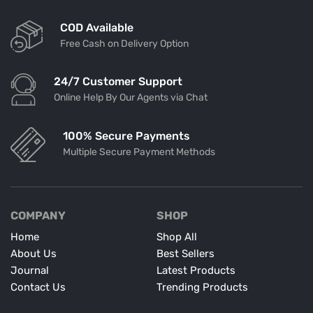
COD Available
Free Cash on Delivery Option
24/7 Customer Support
Online Help By Our Agents via Chat
100% Secure Payments
Multiple Secure Payment Methods
COMPANY
SHOP
Home
Shop All
About Us
Best Sellers
Journal
Latest Products
Contact Us
Trending Products