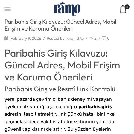
0
Paribahis Giriş Kılavuzu: Güncel Adres, Mobil
Erişim ve Koruma Önerileri
February 9, 2026
/
Posted by
Kiran Gite
/
2
/
0
Paribahis Giriş Kılavuzu:
Güncel Adres, Mobil Erişim
ve Koruma Önerileri
Paribahis Giriş ve Resmî Link Kontrolü
yerel pazarda çevrimiçi bahis deneyimi yaşayan
üyelerin ilk yaptığı aşama, doğru
paribahis giriş
adresini tespit etmektir. link Çünkü hatalı bir linke
geçmek sadece vakit israf etmez, bunun yanında
güvenlik açıklarını de artırır. Bu yüzden üyelerin