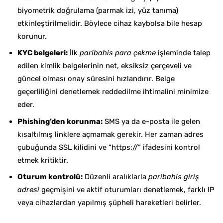
biyometrik doğrulama (parmak izi, yüz tanıma)
etkinleştirilmelidir. Böylece cihaz kaybolsa bile hesap
korunur.
KYC belgeleri:
İlk
paribahis para çekme
işleminde talep
edilen kimlik belgelerinin net, eksiksiz çerçeveli ve
güncel olması onay süresini hızlandırır. Belge
geçerliliğini denetlemek reddedilme ihtimalini minimize
eder.
Phishing’den korunma:
SMS ya da e-posta ile gelen
kısaltılmış linklere açmamak gerekir. Her zaman adres
çubuğunda SSL kilidini ve “https://” ifadesini kontrol
etmek kritiktir.
Oturum kontrolü:
Düzenli aralıklarla
paribahis giriş
adresi
geçmişini ve aktif oturumları denetlemek, farklı IP
veya cihazlardan yapılmış şüpheli hareketleri belirler.