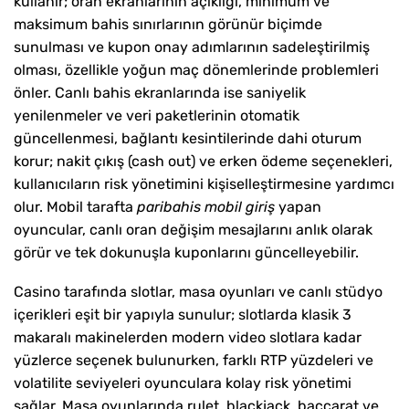
kullanır; oran ekranlarının açıklığı, minimum ve
maksimum bahis sınırlarının görünür biçimde
sunulması ve kupon onay adımlarının sadeleştirilmiş
olması, özellikle yoğun maç dönemlerinde problemleri
önler. Canlı bahis ekranlarında ise saniyelik
yenilenmeler ve veri paketlerinin otomatik
güncellenmesi, bağlantı kesintilerinde dahi oturum
korur; nakit çıkış (cash out) ve erken ödeme seçenekleri,
kullanıcıların risk yönetimini kişiselleştirmesine yardımcı
olur. Mobil tarafta
paribahis mobil giriş
yapan
oyuncular, canlı oran değişim mesajlarını anlık olarak
görür ve tek dokunuşla kuponlarını güncelleyebilir.
Casino tarafında slotlar, masa oyunları ve canlı stüdyo
içerikleri eşit bir yapıyla sunulur; slotlarda klasik 3
makaralı makinelerden modern video slotlara kadar
yüzlerce seçenek bulunurken, farklı RTP yüzdeleri ve
volatilite seviyeleri oyunculara kolay risk yönetimi
sağlar. Masa oyunlarında rulet, blackjack, baccarat ve