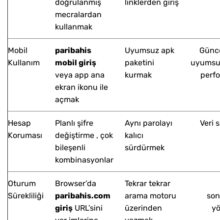
doğrulanmış
linklerden giriş
mecralardan
kullanmak
Mobil
paribahis
Uyumsuz apk
Günc
Kullanım
mobil giriş
paketini
uyumsu
veya app ana
kurmak
perf
ekran ikonu ile
açmak
Hesap
Planlı şifre
Aynı parolayı
Veri s
Koruması
değiştirme , çok
kalıcı
bileşenli
sürdürmek
kombinasyonlar
Oturum
Browser’da
Tekrar tekrar
Sürekliliği
paribahis.com
arama motoru
son
giriş
URL’sini
üzerinden
y