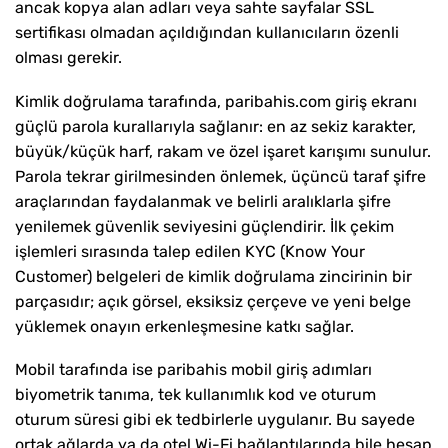
ancak kopya alan adları veya sahte sayfalar SSL
sertifikası olmadan açıldığından kullanıcıların özenli
olması gerekir.
Kimlik doğrulama tarafında, paribahis.com giriş ekranı
güçlü parola kurallarıyla sağlanır: en az sekiz karakter,
büyük/küçük harf, rakam ve özel işaret karışımı sunulur.
Parola tekrar girilmesinden önlemek, üçüncü taraf şifre
araçlarından faydalanmak ve belirli aralıklarla şifre
yenilemek güvenlik seviyesini güçlendirir. İlk çekim
işlemleri sırasında talep edilen KYC (Know Your
Customer) belgeleri de kimlik doğrulama zincirinin bir
parçasıdır; açık görsel, eksiksiz çerçeve ve yeni belge
yüklemek onayın erkenleşmesine katkı sağlar.
Mobil tarafında ise paribahis mobil giriş adımları
biyometrik tanıma, tek kullanımlık kod ve oturum
oturum süresi gibi ek tedbirlerle uygulanır. Bu sayede
ortak ağlarda ya da otel Wi-Fi bağlantılarında bile hesap