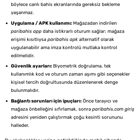
böylece canlı bahis ekranlarında gereksiz bekleme
yaşanmaz.
Uygulama / APK kullanımı:
Mağazadan indirilen
paribahis app
daha istikrarlı oturum sağlar; mağaza
erişimi kısıtlıysa
paribahis apk
alternatif olarak
uygulanabilir ama imza kontrolü mutlaka kontrol
edilmelidir.
Güvenlik ayarları:
Biyometrik doğrulama, tek
kullanımlık kod ve oturum zaman aşımı gibi seçenekler
kişisel tercih doğrultusunda düzenlenerek denge
bulunmalıdır.
Bağlantı sorunları için ipuçları:
Önce tarayıcı ve
mağaza önbelleğini sıfırlamak, sonra
paribahis.com giriş
adresini yeniden çalıştırmak çoğu kesinti sorununu
halleder.