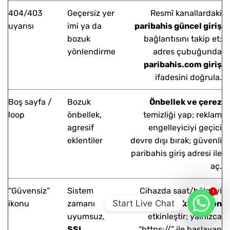
404/403
Geçersiz yer
Resmî kanallardaki
uyarısı
imi ya da
paribahis güncel giriş
bozuk
bağlantısını takip et;
yönlendirme
adres çubuğunda
paribahis.com giriş
ifadesini doğrula.
Boş sayfa /
Bozuk
Önbellek ve çerez
loop
önbellek,
temizliği yap; reklam
agresif
engelleyiciyi geçici
eklentiler
devre dışı bırak; güvenli
paribahis giriş adresi ile
aç.
“Güvensiz”
Sistem
Cihazda saat/bölgeyi
1
Start Live Chat
ikonu
zamanı
otomatik senkron
uyumsuz,
etkinleştir; yalnızca
SSL
“https://” ile başlayan