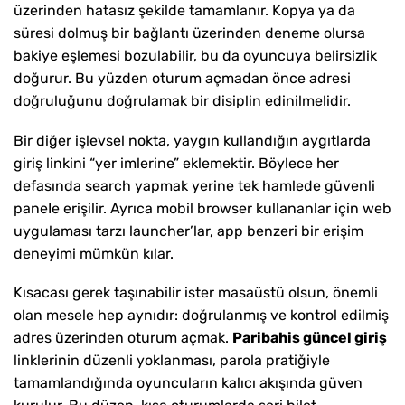
üzerinden hatasız şekilde tamamlanır. Kopya ya da
süresi dolmuş bir bağlantı üzerinden deneme olursa
bakiye eşlemesi bozulabilir, bu da oyuncuya belirsizlik
doğurur. Bu yüzden oturum açmadan önce adresi
doğruluğunu doğrulamak bir disiplin edinilmelidir.
Bir diğer işlevsel nokta, yaygın kullandığın aygıtlarda
giriş linkini “yer imlerine” eklemektir. Böylece her
defasında search yapmak yerine tek hamlede güvenli
paneIe erişilir. Ayrıca mobil browser kullananlar için web
uygulaması tarzı launcher’lar, app benzeri bir erişim
deneyimi mümkün kılar.
Kısacası gerek taşınabilir ister masaüstü olsun, önemli
olan mesele hep aynıdır: doğrulanmış ve kontrol edilmiş
adres üzerinden oturum açmak.
Paribahis güncel giriş
linklerinin düzenli yoklanması, parola pratiğiyle
tamamlandığında oyuncuların kalıcı akışında güven