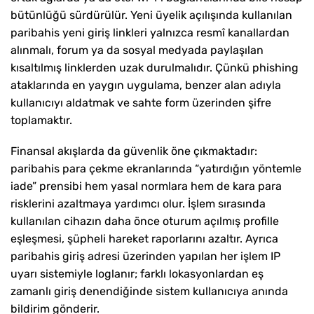
bütünlüğü sürdürülür. Yeni üyelik açılışında kullanılan
paribahis yeni giriş linkleri yalnızca resmî kanallardan
alınmalı, forum ya da sosyal medyada paylaşılan
kısaltılmış linklerden uzak durulmalıdır. Çünkü phishing
ataklarında en yaygın uygulama, benzer alan adıyla
kullanıcıyı aldatmak ve sahte form üzerinden şifre
toplamaktır.
Finansal akışlarda da güvenlik öne çıkmaktadır:
paribahis para çekme ekranlarında “yatırdığın yöntemle
iade” prensibi hem yasal normlara hem de kara para
risklerini azaltmaya yardımcı olur. İşlem sırasında
kullanılan cihazın daha önce oturum açılmış profille
eşleşmesi, şüpheli hareket raporlarını azaltır. Ayrıca
paribahis giriş adresi üzerinden yapılan her işlem IP
uyarı sistemiyle loglanır; farklı lokasyonlardan eş
zamanlı giriş denendiğinde sistem kullanıcıya anında
bildirim gönderir.