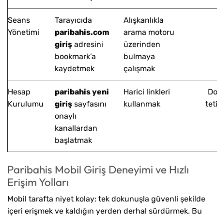
Seans
Tarayıcıda
Alışkanlıkla
Yönetimi
paribahis.com
arama motoru
giriş
adresini
üzerinden
bookmark’a
bulmaya
kaydetmek
çalışmak
Hesap
paribahis yeni
Harici linkleri
Do
Kurulumu
giriş
sayfasını
kullanmak
tet
onaylı
kanallardan
başlatmak
Paribahis Mobil Giriş Deneyimi ve Hızlı
Erişim Yolları
Mobil tarafta niyet kolay: tek dokunuşla güvenli şekilde
içeri erişmek ve kaldığın yerden derhal sürdürmek. Bu