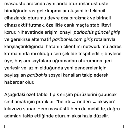
masaüstü arasında aynı anda oturumlar üst üste
bindiğinde rastgele kopmalar oluşabilir; tekincil
cihazlarda oturumu devre dışı bırakmak ve birincil
cihazı aktif tutmak, özellikle canlı maçta stabiliteyi
korur. Nihayetinde erişim, onaylı
paribahis güncel giriş
ve gerekirse alternatif
paribahis.com giriş
rotalarıyla
karşılaştırıldığında, hatanın client mı network mü adres
katmanında mı olduğu seri şekilde tespit edilir; böylece
üye, boş ara sayfalara uğramadan oturumuna geri
yerleşir ve lazım olduğunda yeni pencereler için
paylaşılan
paribahis
sosyal kanalları takip ederek
haberdar olur.
Aşağıdaki özet tablo, tipik erişim pürüzlerini çabucak
sınıflamak için pratik bir “belirti → neden → aksiyon”
kılavuzu sunar. Hem masaüstü hem de mobilde, doğru
adımları takip ettiğinde oturum akışı hızla düzelir.