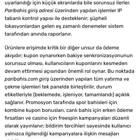
uyarlandığı için küçük ekranlarda bile sorunsuz ilerler.
Paribahis giriş adresi
üzerinden yapılan işlemler IP
tabanlı kontrol yapısı ile desteklenir; şüpheli
lokasyonlardan gelen eş zamanlı denemeler sistem
tarafından anında raporlanır.
Ürünlere erişimde kritik bir diğer unsur da ödeme
akışıdır; kupon oynanırken bakiye senkronizasyonunun
sorunsuz olması, kullanıcıların kuponlarını kesmeden
devam ettirmesi açısından önemli rol oynar. Bu noktada
paribahis.com giriş
üzerinden yapılan tüm yatırma ve
çekme işlemleri tek panelde birleştirilir, durum
etiketleriyle (beklemede, işleniyor, tamamlandı) açıklık
sağlanır. Promosyon tarafında spor bahisleri için
kombine kupon bonusları, canlı bahis için erken ödeme
fırsatları ve casino için freespin kampanyaları düzenli
olarak yayınlanır; bildirim tercihleri sayesinde kullanıcı
yalnızca ilgilendiği kampanyalara ilişkin mesajları