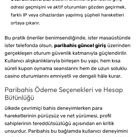
adresi
geçmişini ve aktif oturumları gözden geçirmek,
farklı IP veya cihazlardan yapılmış şüpheli hareketleri
ortaya çıkarır.
Bu pratik öneriler benimsendiğinde, ister masaüstünde
ister telefonda olsun,
paribahis güncel giriş
üzerinden
gerçekleşen oturum güvenlik katmanıyla güçlendirilir.
Kullanıcı alışkanlıklarıyla birleşen bu yapı, hem kısa
süreli kupon oynama seanslarını hem de uzun soluklu
casino oturumlarını emniyetli ve dengeli hâle kurar.
Paribahis Ödeme Seçenekleri ve Hesap
Bütünlüğü
ülkede çevrimiçi bahis deneyimlerken para
hareketlerinin pürüzsüz ve net yürümesi, profil
sahiplerinin tereddütsüzlüğü açısından en kritik
unsurdur. Paribahis bu bağlamda kullanıcı deneyimini