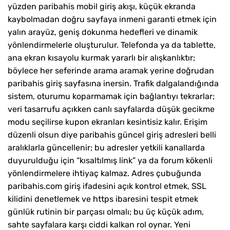
yüzden paribahis mobil giriş akışı, küçük ekranda
kaybolmadan doğru sayfaya inmeni garanti etmek için
yalın arayüz, geniş dokunma hedefleri ve dinamik
yönlendirmelerle oluşturulur. Telefonda ya da tablette,
ana ekran kısayolu kurmak yararlı bir alışkanlıktır;
böylece her seferinde arama aramak yerine doğrudan
paribahis giriş sayfasına inersin. Trafik dalgalandığında
sistem, oturumu koparmamak için bağlantıyı tekrarlar;
veri tasarrufu açıkken canlı sayfalarda düşük gecikme
modu seçilirse kupon ekranları kesintisiz kalır. Erişim
düzenli olsun diye paribahis güncel giriş adresleri belli
aralıklarla güncellenir; bu adresler yetkili kanallarda
duyurulduğu için “kısaltılmış link” ya da forum kökenli
yönlendirmelere ihtiyaç kalmaz. Adres çubuğunda
paribahis.com giriş ifadesini açık kontrol etmek, SSL
kilidini denetlemek ve https ibaresini tespit etmek
günlük rutinin bir parçası olmalı; bu üç küçük adım,
sahte sayfalara karşı ciddi kalkan rol oynar. Yeni