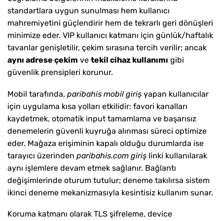
standartlara uygun sunulması hem kullanıcı
mahremiyetini güçlendirir hem de tekrarlı geri dönüşleri
minimize eder. VIP kullanıcı katmanı için günlük/haftalık
tavanlar genişletilir, çekim sırasına tercih verilir; ancak
aynı adrese çekim
ve
tekil cihaz kullanımı
gibi
güvenlik prensipleri korunur.
Mobil tarafında,
paribahis mobil giriş
yapan kullanıcılar
için uygulama kısa yolları etkilidir: favori kanalları
kaydetmek, otomatik input tamamlama ve başarısız
denemelerin güvenli kuyruğa alınması süreci optimize
eder. Mağaza erişiminin kapalı olduğu durumlarda ise
tarayıcı üzerinden
paribahis.com giriş
linki kullanılarak
aynı işlemlere devam etmek sağlanır. Bağlantı
değişimlerinde oturum tutulur; deneme takılırsa sistem
ikinci deneme mekanizmasıyla kesintisiz kullanım sunar.
Koruma katmanı olarak TLS şifreleme, device