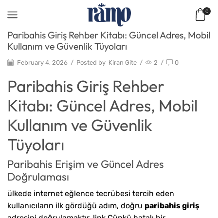
0
Paribahis Giriş Rehber Kitabı: Güncel Adres, Mobil
Kullanım ve Güvenlik Tüyoları
February 4, 2026
/
Posted by
Kiran Gite
/
2
/
0
Paribahis Giriş Rehber
Kitabı: Güncel Adres, Mobil
Kullanım ve Güvenlik
Tüyoları
Paribahis Erişim ve Güncel Adres
Doğrulaması
ülkede internet eğlence tecrübesi tercih eden
kullanıcıların ilk gördüğü adım, doğru
paribahis giriş
adresini doğrulamaktır. link Çünkü hatalı bir