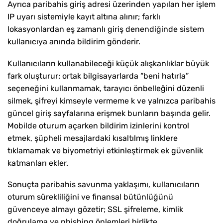
Ayrıca paribahis giriş adresi üzerinden yapılan her işlem
IP uyarı sistemiyle kayıt altına alınır; farklı
lokasyonlardan eş zamanlı giriş denendiğinde sistem
kullanıcıya anında bildirim gönderir.
Kullanıcıların kullanabileceği küçük alışkanlıklar büyük
fark oluşturur: ortak bilgisayarlarda “beni hatırla”
seçeneğini kullanmamak, tarayıcı önbelleğini düzenli
silmek, şifreyi kimseyle vermeme k ve yalnızca paribahis
güncel giriş sayfalarına erişmek bunların başında gelir.
Mobilde oturum açarken bildirim izinlerini kontrol
etmek, şüpheli mesajlardaki kısaltılmış linklere
tıklamamak ve biyometriyi etkinleştirmek ek güvenlik
katmanları ekler.
Sonuçta paribahis savunma yaklaşımı, kullanıcıların
oturum sürekliliğini ve finansal bütünlüğünü
güvenceye almayı gözetir; SSL şifreleme, kimlik
doğrulama ve phishing önlemleri birlikte