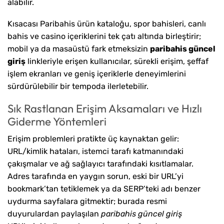
alabilir.
Kısacası Paribahis ürün kataloğu, spor bahisleri, canlı
bahis ve casino içeriklerini tek çatı altında birleştirir;
mobil ya da masaüstü fark etmeksizin
paribahis güncel
giriş
linkleriyle erişen kullanıcılar, sürekli erişim, şeffaf
işlem ekranları ve geniş içeriklerle deneyimlerini
sürdürülebilir bir tempoda ilerletebilir.
Sık Rastlanan Erişim Aksamaları ve Hızlı
Giderme Yöntemleri
Erişim problemleri pratikte üç kaynaktan gelir:
URL/kimlik hataları, istemci tarafı katmanındaki
çakışmalar ve ağ sağlayıcı tarafındaki kısıtlamalar.
Adres tarafında en yaygın sorun, eski bir URL’yi
bookmark’tan tetiklemek ya da SERP’teki adı benzer
uydurma sayfalara gitmektir; burada resmi
duyurulardan paylaşılan
paribahis güncel giriş