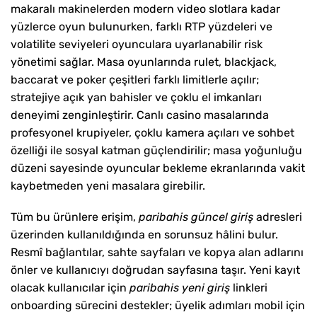
makaralı makinelerden modern video slotlara kadar
yüzlerce oyun bulunurken, farklı RTP yüzdeleri ve
volatilite seviyeleri oyunculara uyarlanabilir risk
yönetimi sağlar. Masa oyunlarında rulet, blackjack,
baccarat ve poker çeşitleri farklı limitlerle açılır;
stratejiye açık yan bahisler ve çoklu el imkanları
deneyimi zenginleştirir. Canlı casino masalarında
profesyonel krupiyeler, çoklu kamera açıları ve sohbet
özelliği ile sosyal katman güçlendirilir; masa yoğunluğu
düzeni sayesinde oyuncular bekleme ekranlarında vakit
kaybetmeden yeni masalara girebilir.
Tüm bu ürünlere erişim,
paribahis güncel giriş
adresleri
üzerinden kullanıldığında en sorunsuz hâlini bulur.
Resmî bağlantılar, sahte sayfaları ve kopya alan adlarını
önler ve kullanıcıyı doğrudan sayfasına taşır. Yeni kayıt
olacak kullanıcılar için
paribahis yeni giriş
linkleri
onboarding sürecini destekler; üyelik adımları mobil için