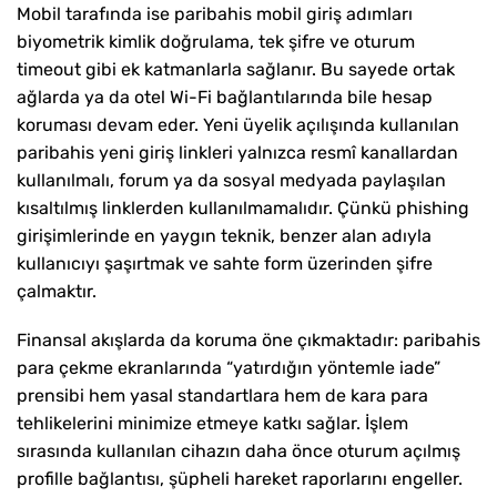
Mobil tarafında ise paribahis mobil giriş adımları
biyometrik kimlik doğrulama, tek şifre ve oturum
timeout gibi ek katmanlarla sağlanır. Bu sayede ortak
ağlarda ya da otel Wi-Fi bağlantılarında bile hesap
koruması devam eder. Yeni üyelik açılışında kullanılan
paribahis yeni giriş linkleri yalnızca resmî kanallardan
kullanılmalı, forum ya da sosyal medyada paylaşılan
kısaltılmış linklerden kullanılmamalıdır. Çünkü phishing
girişimlerinde en yaygın teknik, benzer alan adıyla
kullanıcıyı şaşırtmak ve sahte form üzerinden şifre
çalmaktır.
Finansal akışlarda da koruma öne çıkmaktadır: paribahis
para çekme ekranlarında “yatırdığın yöntemle iade”
prensibi hem yasal standartlara hem de kara para
tehlikelerini minimize etmeye katkı sağlar. İşlem
sırasında kullanılan cihazın daha önce oturum açılmış
profille bağlantısı, şüpheli hareket raporlarını engeller.