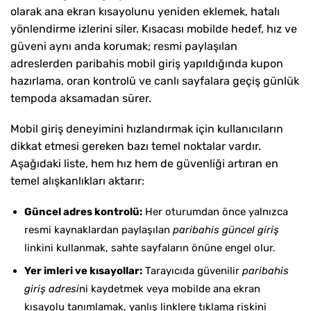
olarak ana ekran kısayolunu yeniden eklemek, hatalı
yönlendirme izlerini siler. Kısacası mobilde hedef, hız ve
güveni aynı anda korumak; resmi paylaşılan
adreslerden paribahis mobil giriş yapıldığında kupon
hazırlama, oran kontrolü ve canlı sayfalara geçiş günlük
tempoda aksamadan sürer.
Mobil giriş deneyimini hızlandırmak için kullanıcıların
dikkat etmesi gereken bazı temel noktalar vardır.
Aşağıdaki liste, hem hız hem de güvenliği artıran en
temel alışkanlıkları aktarır:
Güncel adres kontrolü:
Her oturumdan önce yalnızca
resmi kaynaklardan paylaşılan
paribahis güncel giriş
linkini kullanmak, sahte sayfaların önüne engel olur.
Yer imleri ve kısayollar:
Tarayıcıda güvenilir
paribahis
giriş adresi
ni kaydetmek veya mobilde ana ekran
kısayolu tanımlamak, yanlış linklere tıklama riskini