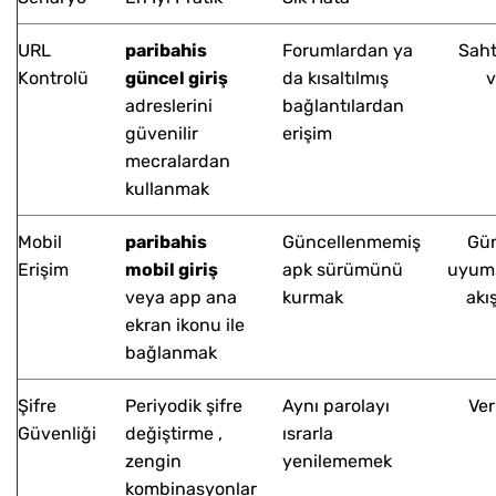
URL
paribahis
Forumlardan ya
Saht
Kontrolü
güncel giriş
da kısaltılmış
v
adreslerini
bağlantılardan
güvenilir
erişim
mecralardan
kullanmak
Mobil
paribahis
Güncellenmemiş
Gü
Erişim
mobil giriş
apk sürümünü
uyum
veya app ana
kurmak
akı
ekran ikonu ile
bağlanmak
Şifre
Periyodik şifre
Aynı parolayı
Ver
Güvenliği
değiştirme ,
ısrarla
zengin
yenilememek
kombinasyonlar