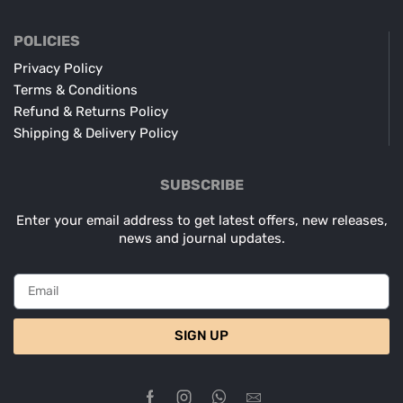
POLICIES
Privacy Policy
Terms & Conditions
Refund & Returns Policy
Shipping & Delivery Policy
SUBSCRIBE
Enter your email address to get latest offers, new releases,
news and journal updates.
SIGN UP