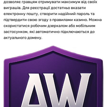
дозволяє гравцям отримувати максимум від своїх
виграшів. Для реєстрації достатньо вказати
електронну пошту, створити надійний пароль та
підтвердити свою згоду з правилами казино. Можна
скористатися робочим дзеркалом або мобільним
застосунком, які автоматично підключаються до
актуального домену.