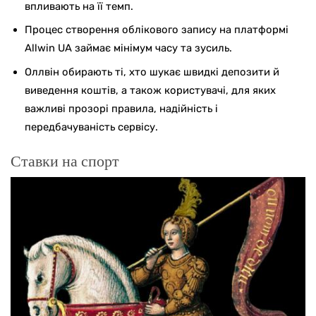
впливають на її темп.
Процес створення облікового запису на платформі
Allwin UA займає мінімум часу та зусиль.
Оллвін обирають ті, хто шукає швидкі депозити й
виведення коштів, а також користувачі, для яких
важливі прозорі правила, надійність і
передбачуваність сервісу.
Ставки на спорт