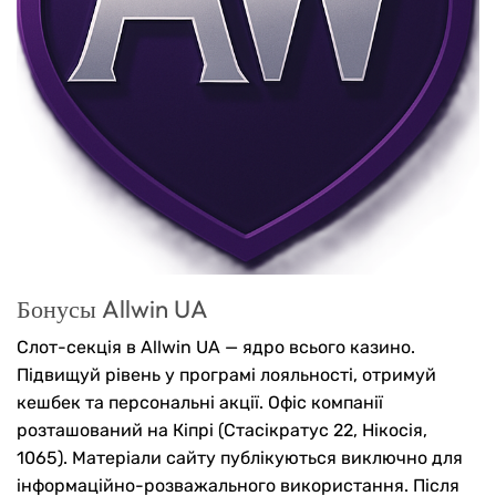
Бонусы Allwin UA
Слот-секція в Allwin UA — ядро всього казино.
Підвищуй рівень у програмі лояльності, отримуй
кешбек та персональні акції. Офіс компанії
розташований на Кіпрі (Стасікратус 22, Нікосія,
1065). Матеріали сайту публікуються виключно для
інформаційно-розважального використання. Після