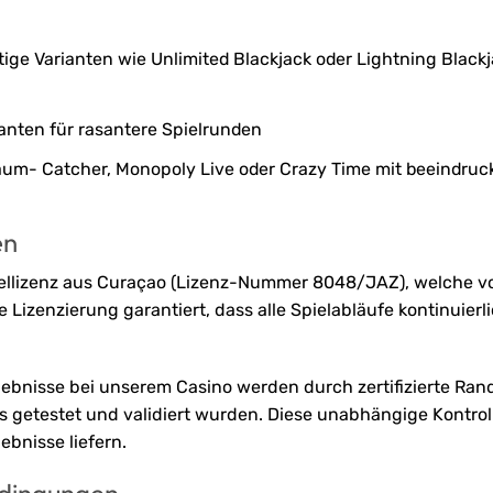
tige Varianten wie Unlimited Blackjack oder Lightning Blackj
anten für rasantere Spielrunden
um- Catcher, Monopoly Live oder Crazy Time mit beeindru
en
piellizenz aus Curaçao (Lizenz-Nummer 8048/JAZ), welche v
Lizenzierung garantiert, dass alle Spielabläufe kontinuierl
ergebnisse bei unserem Casino werden durch zertifizierte Ra
 getestet und validiert wurden. Diese unabhängige Kontrolls
gebnisse liefern.
dingungen