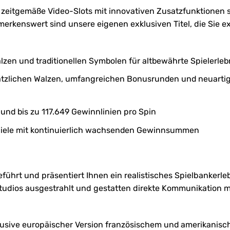
, zeitgemäße Video-Slots mit innovativen Zusatzfunktionen 
erkenswert sind unsere eigenen exklusiven Titel, die Sie ex
alzen und traditionellen Symbolen für altbewährte Spielerleb
ätzlichen Walzen, umfangreichen Bonusrunden und neuarti
und bis zu 117.649 Gewinnlinien pro Spin
ele mit kontinuierlich wachsenden Gewinnsummen
ührt und präsentiert Ihnen ein realistisches Spielbankerleb
tudios ausgestrahlt und gestatten direkte Kommunikation m
lusive europäischer Version französischem und amerikanis