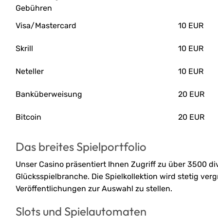
Gebühren
Visa/Mastercard
10 EUR
Skrill
10 EUR
Neteller
10 EUR
Banküberweisung
20 EUR
Bitcoin
20 EUR
Das breites Spielportfolio
Unser Casino präsentiert Ihnen Zugriff zu über 3500 d
Glücksspielbranche. Die Spielkollektion wird stetig verg
Veröffentlichungen zur Auswahl zu stellen.
Slots und Spielautomaten