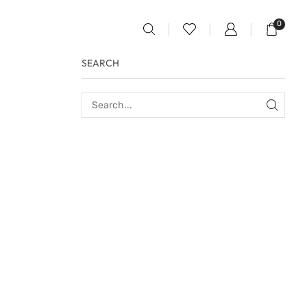
0
SEARCH