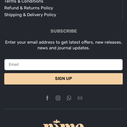
Terms & Conditions
Refund & Returns Policy
Shipping & Delivery Policy
SUBSCRIBE
Enter your email address to get latest offers, new releases,
news and journal updates.
SIGN UP