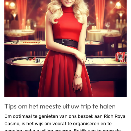
Tips om het meeste uit uw trip te halen
Om optimaal te genieten van ons bezoek aan Rich Royal
Casino, is het wijs om vooraf te organiseren en te
bepalen wat we willen ervaren. Bekijk van tevoren de