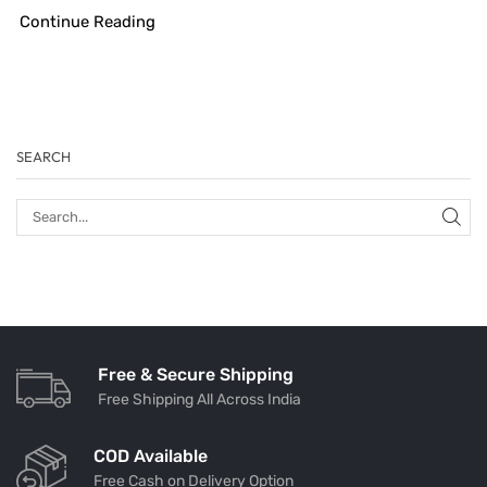
Continue Reading
SEARCH
Free & Secure Shipping
Free Shipping All Across India
COD Available
Free Cash on Delivery Option