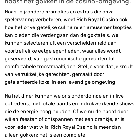
naast het gokken in de casino-omgeving.
Naast bijzondere promoties en extra’s die onze
spelervaring verbeteren, weet Rich Royal Casino ook
hoe het onvergetelijke culinaire en amusementsopties
kan bieden die verder gaan dan de goktafels. We
kunnen selecteren uit een verscheidenheid aan
voortreffelijke eetgelegenheden, waar alles wordt
geserveerd, van gastronomische gerechten tot
comfortabele troostmaaltijden. Stel je voor dat je smult
van verrukkelijke gerechten, gemaakt door
getalenteerde koks, in een levendige omgeving.
Na het diner kunnen we ons onderdompelen in live
optredens, met lokale bands en indrukwekkende shows
die de energie hoog houden. Of we nu de nacht door
willen feesten of ontspannen met een drankje, er is
voor ieder wat wils. Rich Royal Casino is meer dan
alleen gokken; het is een complete