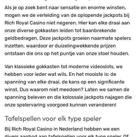
Als je op zoek bent naar sensatie en enorme winsten,
mogen we de verleiding van de oplopende jackpots bij
Rich Royal Casino niet negeren. Hier kan elke draai aan
onze diverse gokkasten leiden tot baanbrekende
geldbedragen. Deze jackpots groeien naarmate spelers
inzetten, waardoor er duizelingwekkende prijzen
ontstaan die ons op het puntje van onze stoel houden.
Van klassieke gokkasten tot moderne videoslots, we
hebben voor ieder wat wils. En het mooiste is: de
spanning van elke draai, de kans op een significante
winst. Dus waarom niet meedoen? Laten we samen de
spanning beleven en die kolossale jackpots najagen die
onze spelervaring voorgoed kunnen veranderen!
Tafelspellen voor elk type speler
Bij Rich Royal Casino in Nederland hebben we een
divers aanbod aan tafelspellen voor elk type speler. Of