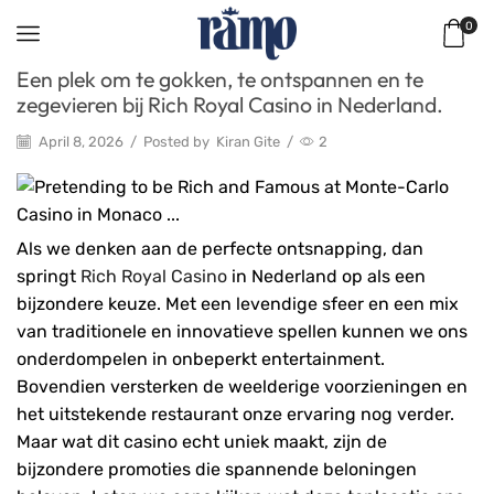
0
Een plek om te gokken, te ontspannen en te
zegevieren bij Rich Royal Casino in Nederland.
April 8, 2026
/
Posted by
Kiran Gite
/
2
Als we denken aan de perfecte ontsnapping, dan
springt
Rich Royal Casino
in Nederland op als een
bijzondere keuze. Met een levendige sfeer en een mix
van traditionele en innovatieve spellen kunnen we ons
onderdompelen in onbeperkt entertainment.
Bovendien versterken de weelderige voorzieningen en
het uitstekende restaurant onze ervaring nog verder.
Maar wat dit casino echt uniek maakt, zijn de
bijzondere promoties die spannende beloningen