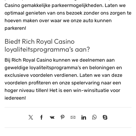
Casino gemakkelijke parkeermogelijkheden. Laten we
optimaal genieten van ons bezoek zonder ons zorgen te
hoeven maken over waar we onze auto kunnen
parkeren!
Biedt Rich Royal Casino
loyaliteitsprogramma’s aan?
Bij Rich Royal Casino kunnen we deelnemen aan
geweldige loyaliteitsprogramma’s en beloningen en
exclusieve voordelen verdienen. Laten we van deze
voordelen profiteren en onze spelervaring naar een
hoger niveau tillen! Het is een win-winsituatie voor
iedereen!