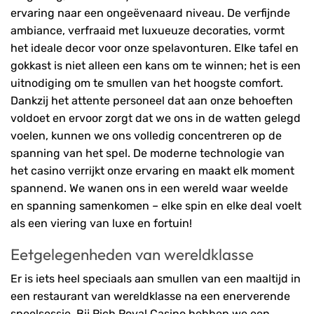
ervaring naar een ongeëvenaard niveau. De verfijnde
ambiance, verfraaid met luxueuze decoraties, vormt
het ideale decor voor onze spelavonturen. Elke tafel en
gokkast is niet alleen een kans om te winnen; het is een
uitnodiging om te smullen van het hoogste comfort.
Dankzij het attente personeel dat aan onze behoeften
voldoet en ervoor zorgt dat we ons in de watten gelegd
voelen, kunnen we ons volledig concentreren op de
spanning van het spel. De moderne technologie van
het casino verrijkt onze ervaring en maakt elk moment
spannend. We wanen ons in een wereld waar weelde
en spanning samenkomen – elke spin en elke deal voelt
als een viering van luxe en fortuin!
Eetgelegenheden van wereldklasse
Er is iets heel speciaals aan smullen van een maaltijd in
een restaurant van wereldklasse na een enerverende
speelsessie. Bij Rich Royal Casino hebben we een