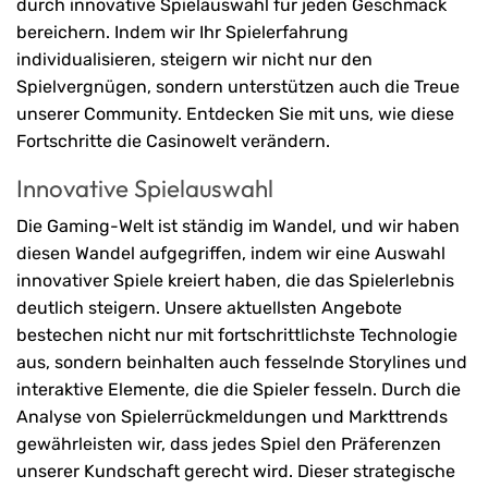
durch innovative Spielauswahl für jeden Geschmack
bereichern. Indem wir Ihr Spielerfahrung
individualisieren, steigern wir nicht nur den
Spielvergnügen, sondern unterstützen auch die Treue
unserer Community. Entdecken Sie mit uns, wie diese
Fortschritte die Casinowelt verändern.
Innovative Spielauswahl
Die Gaming-Welt ist ständig im Wandel, und wir haben
diesen Wandel aufgegriffen, indem wir eine Auswahl
innovativer Spiele kreiert haben, die das Spielerlebnis
deutlich steigern. Unsere aktuellsten Angebote
bestechen nicht nur mit fortschrittlichste Technologie
aus, sondern beinhalten auch fesselnde Storylines und
interaktive Elemente, die die Spieler fesseln. Durch die
Analyse von Spielerrückmeldungen und Markttrends
gewährleisten wir, dass jedes Spiel den Präferenzen
unserer Kundschaft gerecht wird. Dieser strategische