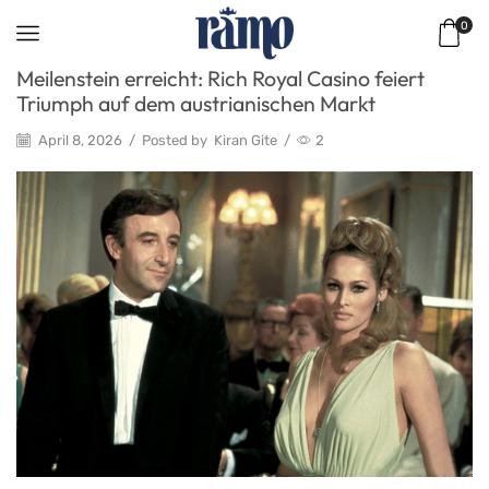
0
Meilenstein erreicht: Rich Royal Casino feiert
Triumph auf dem austrianischen Markt
April 8, 2026
/
Posted by
Kiran Gite
/
2