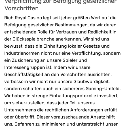
Verpflichtung zur Befolgung gesetzlicher
Vorschriften
Rich Royal Casino legt seit jeher größten Wert auf die
Befolgung gesetzlicher Bestimmungen, da wir deren
entscheidende Rolle für Vertrauen und Redlichkeit in
der Glücksspielbranche anerkennen. Wir sind uns
bewusst, dass die Einhaltung lokaler Gesetze und
Industrienormen nicht nur eine Verpflichtung, sondern
ein Zusicherung an unsere Spieler und
Interessengruppen ist. Indem wir unsere
Geschäftstätigkeit an den Vorschriften ausrichten,
verbessern wir nicht nur unsere Glaubwürdigkeit,
sondern schaffen auch ein sichereres Gaming-Umfeld.
Wir haben in strenge Einhaltungsprotokolle investiert,
um sicherzustellen, dass jeder Teil unseres
Unternehmens die rechtlichen Anforderungen erfüllt
oder übertrifft. Dieser vorausschauende Ansatz hilft
uns, Gefahren zu minimieren und unterstreicht unser