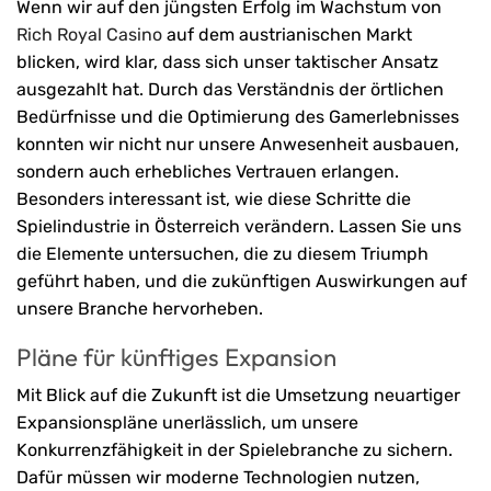
Wenn wir auf den jüngsten Erfolg im Wachstum von
Rich Royal Casino
auf dem austrianischen Markt
blicken, wird klar, dass sich unser taktischer Ansatz
ausgezahlt hat. Durch das Verständnis der örtlichen
Bedürfnisse und die Optimierung des Gamerlebnisses
konnten wir nicht nur unsere Anwesenheit ausbauen,
sondern auch erhebliches Vertrauen erlangen.
Besonders interessant ist, wie diese Schritte die
Spielindustrie in Österreich verändern. Lassen Sie uns
die Elemente untersuchen, die zu diesem Triumph
geführt haben, und die zukünftigen Auswirkungen auf
unsere Branche hervorheben.
Pläne für künftiges Expansion
Mit Blick auf die Zukunft ist die Umsetzung neuartiger
Expansionspläne unerlässlich, um unsere
Konkurrenzfähigkeit in der Spielebranche zu sichern.
Dafür müssen wir moderne Technologien nutzen,