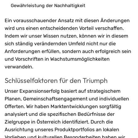
Gewährleistung der Nachhaltigkeit
Ein vorausschauender Ansatz mit diesen Änderungen
wird uns einen entscheidenden Vorteil verschaffen.
Indem wir unser Wissen nutzen, können wir in diesem
sich ständig verändernden Umfeld nicht nur die
Anforderungen erfüllen, sondern auch erfolgreich sein
und Vorschriften in Wachstumsmöglichkeiten
verwandeln.
Schlüsselfaktoren für den Triumph
Unser Expansionserfolg basiert auf strategischem
Planen, Gemeinschaftsengagement und individuellen
Offerten. Wir haben Marktentwicklungen sorgfältig
analysiert und die spezifischen Bedürfnisse der
Zielgruppe in Österreich identifiziert. Durch die
Ausrichtung unseres Produktportfolios an lokalen
Vorlieben und kulturellen Besonderheiten haben wir