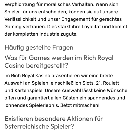
Verpflichtung für moralisches Verhalten. Wenn sich
Spieler für uns entscheiden, können sie auf unsere
Verlässlichkeit und unser Engagement für gerechtes
Gaming vertrauen. Dies stärkt ihre Loyalität und kommt
der kompletten Industrie zugute.
Häufig gestellte Fragen
Was für Games werden im Rich Royal
Casino bereitgestellt?
Im Rich Royal Kasino präsentieren wir eine breite
Auswahl an Spielen, einschließlich Slots, 21, Roulett
und Kartenspiele. Unsere Auswahl lässt keine Wünsche
offen und garantiert allen Gästen ein spannendes und
lohnendes Spielerlebnis. Jetzt mitmachen!
Existieren besondere Aktionen für
österreichische Spieler?