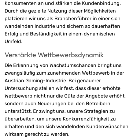
Konsumenten an und stärken die Kundenbindung.
Durch die gezielte Nutzung dieser Möglichkeiten
platzieren wir uns als Branchenführer in einer sich
wandelnden Industrie und sichern so dauerhaften
Erfolg und Beständigkeit in einem dynamischen
Umfeld.
Verstärkte Wettbewerbsdynamik
Die Erkennung von Wachstumschancen bringt uns
zwangsläufig zum zunehmenden Wettbewerb in der
Austrian Gaming-Industrie. Bei genauerer
Untersuchung stellen wir fest, dass dieser erhöhte
Wettbewerb nicht nur die Güte der Angebote erhöht,
sondern auch Neuerungen bei den Betreibern
unterstützt. Er zwingt uns, unsere Strategien zu
überarbeiten, um unsere Konkurrenzfähigkeit zu
erhalten und den sich wandelnden Kundenwünschen
wirksam gerecht zu werden.