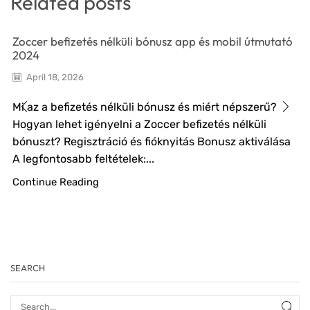
Related posts
Zoccer befizetés nélküli bónusz app és mobil útmutató
2024
April 18, 2026
Mi az a befizetés nélküli bónusz és miért népszerű?
Hogyan lehet igényelni a Zoccer befizetés nélküli
bónuszt? Regisztráció és fióknyitás Bonusz aktiválása
A legfontosabb feltételek:...
Continue Reading
SEARCH