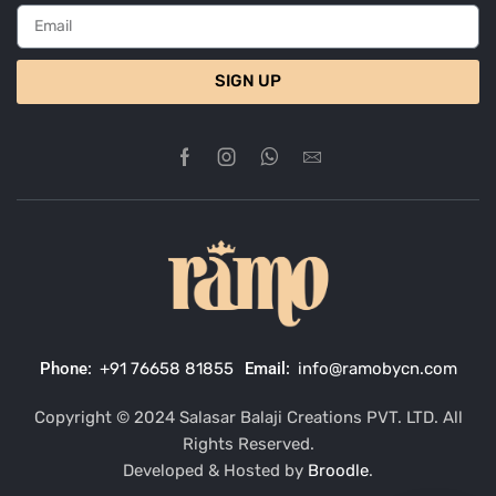
SIGN UP
Phone:
+91 76658 81855
Email:
info@ramobycn.com
Copyright © 2024 Salasar Balaji Creations PVT. LTD. All
Rights Reserved.
Developed & Hosted by
Broodle
.