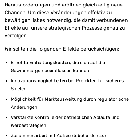
Herausforderungen und eröffnen gleichzeitig neue
Chancen. Um diese Veränderungen effektiv zu
bewältigen, ist es notwendig, die damit verbundenen
Effekte auf unsere strategischen Prozesse genau zu
verfolgen.
Wir sollten die folgenden Effekte berücksichtigen:
Erhöhte Einhaltungskosten, die sich auf die
Gewinnmargen beeinflussen können
Innovationsmöglichkeiten bei Projekten für sicheres
Spielen
Möglichkeit für Marktausweitung durch regulatorische
Änderungen
Verstärkte Kontrolle der betrieblichen Abläufe und
Werbestrategien
Zusammenarbeit mit Aufsichtsbehörden zur