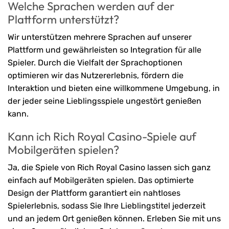
Welche Sprachen werden auf der
Plattform unterstützt?
Wir unterstützen mehrere Sprachen auf unserer
Plattform und gewährleisten so Integration für alle
Spieler. Durch die Vielfalt der Sprachoptionen
optimieren wir das Nutzererlebnis, fördern die
Interaktion und bieten eine willkommene Umgebung, in
der jeder seine Lieblingsspiele ungestört genießen
kann.
Kann ich Rich Royal Casino-Spiele auf
Mobilgeräten spielen?
Ja, die Spiele von Rich Royal Casino lassen sich ganz
einfach auf Mobilgeräten spielen. Das optimierte
Design der Plattform garantiert ein nahtloses
Spielerlebnis, sodass Sie Ihre Lieblingstitel jederzeit
und an jedem Ort genießen können. Erleben Sie mit uns