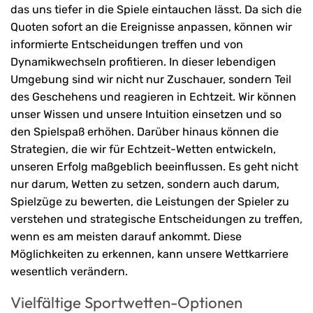
das uns tiefer in die Spiele eintauchen lässt. Da sich die
Quoten sofort an die Ereignisse anpassen, können wir
informierte Entscheidungen treffen und von
Dynamikwechseln profitieren. In dieser lebendigen
Umgebung sind wir nicht nur Zuschauer, sondern Teil
des Geschehens und reagieren in Echtzeit. Wir können
unser Wissen und unsere Intuition einsetzen und so
den Spielspaß erhöhen. Darüber hinaus können die
Strategien, die wir für Echtzeit-Wetten entwickeln,
unseren Erfolg maßgeblich beeinflussen. Es geht nicht
nur darum, Wetten zu setzen, sondern auch darum,
Spielzüge zu bewerten, die Leistungen der Spieler zu
verstehen und strategische Entscheidungen zu treffen,
wenn es am meisten darauf ankommt. Diese
Möglichkeiten zu erkennen, kann unsere Wettkarriere
wesentlich verändern.
Vielfältige Sportwetten-Optionen