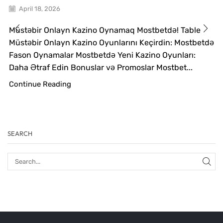
April 18, 2026
Müstəbir Onlayn Kazino Oynamaq Mostbetdə! Table
Müstəbir Onlayn Kazino Oyunlarını Keçirdin: Mostbetdə
Fason Oynamalar Mostbetdə Yeni Kazino Oyunları:
Daha Ətraf Edin Bonuslar və Promoslar Mostbet...
Continue Reading
SEARCH