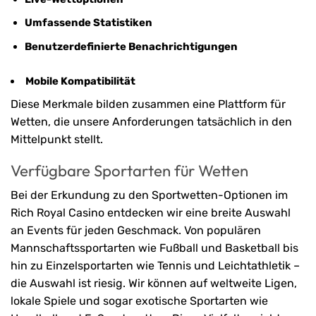
Umfassende Statistiken
Benutzerdefinierte Benachrichtigungen
Mobile Kompatibilität
Diese Merkmale bilden zusammen eine Plattform für
Wetten, die unsere Anforderungen tatsächlich in den
Mittelpunkt stellt.
Verfügbare Sportarten für Wetten
Bei der Erkundung zu den Sportwetten-Optionen im
Rich Royal Casino entdecken wir eine breite Auswahl
an Events für jeden Geschmack. Von populären
Mannschaftssportarten wie Fußball und Basketball bis
hin zu Einzelsportarten wie Tennis und Leichtathletik –
die Auswahl ist riesig. Wir können auf weltweite Ligen,
lokale Spiele und sogar exotische Sportarten wie