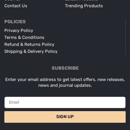
Contact Us
Trending Products
POLICIES
Privacy Policy
Terms & Conditions
Refund & Returns Policy
Shipping & Delivery Policy
SUBSCRIBE
Enter your email address to get latest offers, new releases,
news and journal updates.
SIGN UP