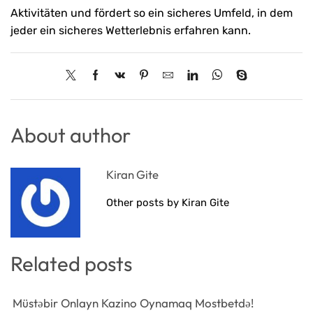
Aktivitäten und fördert so ein sicheres Umfeld, in dem
jeder ein sicheres Wetterlebnis erfahren kann.
About author
Kiran Gite
Other posts by Kiran Gite
Related posts
Müstəbir Onlayn Kazino Oynamaq Mostbetdə!