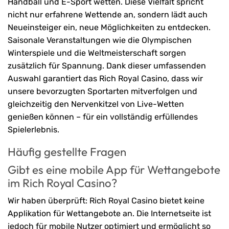
Handball und E-Sport wetten. Diese Vielfalt spricht
nicht nur erfahrene Wettende an, sondern lädt auch
Neueinsteiger ein, neue Möglichkeiten zu entdecken.
Saisonale Veranstaltungen wie die Olympischen
Winterspiele und die Weltmeisterschaft sorgen
zusätzlich für Spannung. Dank dieser umfassenden
Auswahl garantiert das Rich Royal Casino, dass wir
unsere bevorzugten Sportarten mitverfolgen und
gleichzeitig den Nervenkitzel von Live-Wetten
genießen können – für ein vollständig erfüllendes
Spielerlebnis.
Häufig gestellte Fragen
Gibt es eine mobile App für Wettangebote
im Rich Royal Casino?
Wir haben überprüft: Rich Royal Casino bietet keine
Applikation für Wettangebote an. Die Internetseite ist
jedoch für mobile Nutzer optimiert und ermöglicht so