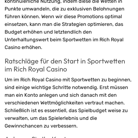
kontinuierliche Nutzung, indem diese die Wetten in
Punkte umwandeln, die zu exklusiven Belohnungen
führen können. Wenn wir diese Promotions optimal
einsetzen, kann man die Strategien optimieren, das
Budget erhöhen und letztendlich den
Unterhaltungswert beim Sportwetten im Rich Royal
Casino erhöhen.
Ratschläge für den Start in Sportwetten
im Rich Royal Casino
Um im Rich Royal Casino mit Sportwetten zu beginnen,
sind einige wichtige Schritte notwendig. Erst müssen
man ein Konto anlegen und sich danach mit den
verschiedenen Wettmöglichkeiten vertraut machen.
Schließlich ist es essentiell, das Spielbudget weise zu
verwalten, um das Spielerlebnis und die
Gewinnchancen zu verbessern.