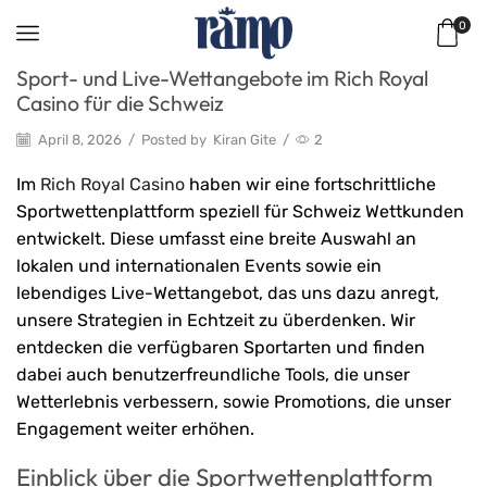
0
Sport- und Live-Wettangebote im Rich Royal
Casino für die Schweiz
April 8, 2026
/
Posted by
Kiran Gite
/
2
Im
Rich Royal Casino
haben wir eine fortschrittliche
Sportwettenplattform speziell für Schweiz Wettkunden
entwickelt. Diese umfasst eine breite Auswahl an
lokalen und internationalen Events sowie ein
lebendiges Live-Wettangebot, das uns dazu anregt,
unsere Strategien in Echtzeit zu überdenken. Wir
entdecken die verfügbaren Sportarten und finden
dabei auch benutzerfreundliche Tools, die unser
Wetterlebnis verbessern, sowie Promotions, die unser
Engagement weiter erhöhen.
Einblick über die Sportwettenplattform