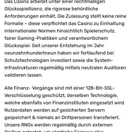
Das Casino arbeitet unter einer rechtmäßigen
Glücksspiellizenz, die rigorose behördliche
Anforderungen einhält. Die Zulassung stellt keine reine
Formalie – diese verpflichtet das Casino zu Einhaltung
internationaler Normen hinsichtlich Spielerschutz,
fairer Gaming-Praktiken und verantwortlichem
Glücksspiel. Seit unserer Entstehung im Jahr
neunzehnhundertneun haben wir fortlaufend bei
Schutztechnologien investiert sowie die System-
Infrastrukturen regelmäßig mittels neutralen Auditoren
validieren lassen.
Alle Finanz- Vorgänge sind mit einer 128-Bit-SSL-
Verschlüsselung geschützt, derselben Technologie,
welche ebenfalls von Finanzinstituten eingesetzt wird.
Nutzerdaten werden auf gesicherten Servern
gespeichert & niemals an Drittpersonen transferiert.
Unsere RNGs werden regelmäßig durch externen