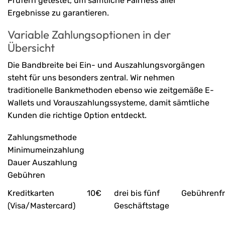
Prüfern getestet, um sämtliche Fairness aller
Ergebnisse zu garantieren.
Variable Zahlungsoptionen in der
Übersicht
Die Bandbreite bei Ein- und Auszahlungsvorgängen
steht für uns besonders zentral. Wir nehmen
traditionelle Bankmethoden ebenso wie zeitgemäße E-
Wallets und Vorauszahlungssysteme, damit sämtliche
Kunden die richtige Option entdeckt.
Zahlungsmethode
Minimumeinzahlung
Dauer Auszahlung
Gebühren
Kreditkarten
10€
drei bis fünf
Gebührenfr
(Visa/Mastercard)
Geschäftstage