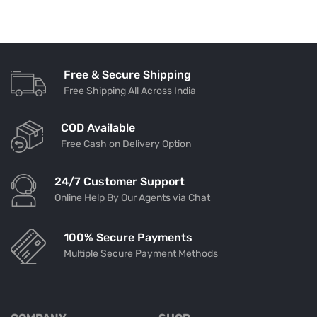
Free & Secure Shipping
Free Shipping All Across India
COD Available
Free Cash on Delivery Option
24/7 Customer Support
Online Help By Our Agents via Chat
100% Secure Payments
Multiple Secure Payment Methods