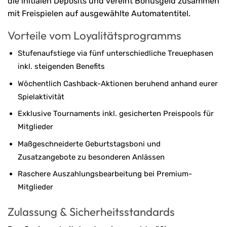
die initialen Deposits und vereint Bonusgeld zusammen
mit Freispielen auf ausgewählte Automatentitel.
Vorteile vom Loyalitätsprogramms
Stufenaufstiege via fünf unterschiedliche Treuephasen
inkl. steigenden Benefits
Wöchentlich Cashback-Aktionen beruhend anhand eurer
Spielaktivität
Exklusive Tournaments inkl. gesicherten Preispools für
Mitglieder
Maßgeschneiderte Geburtstagsboni und
Zusatzangebote zu besonderen Anlässen
Raschere Auszahlungsbearbeitung bei Premium-
Mitglieder
Zulassung & Sicherheitsstandards