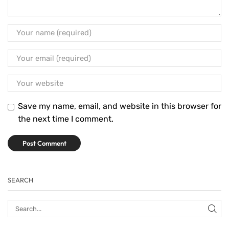
Save my name, email, and website in this browser for
the next time I comment.
SEARCH