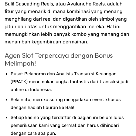
Bali! Cascading Reels, atau Avalanche Reels, adalah
fitur yang menarik di mana kombinasi yang menang
menghilang dari reel dan digantikan oleh simbol yang
jatuh dari atas untuk menggantikan mereka. Hal ini
memungkinkan lebih banyak kombo yang menang dan
menambah kegembiraan permainan.
Agen Slot Terpercaya dengan Bonus
Melimpah!
Pusat Pelaporan dan Analisis Transaksi Keuangan
(PPATK) menemukan angka fantastis dari transaksi judi
online di Indonesia.
Selain itu, mereka sering mengadakan event khusus
dengan hadiah liburan ke Bali!
Setiap kasino yang terdaftar di bagian ini belum lulus
pemeriksaan kami yang cermat dan harus dihindari
dengan cara apa pun.