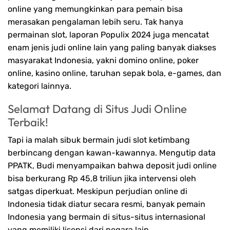
online yang memungkinkan para pemain bisa
merasakan pengalaman lebih seru. Tak hanya
permainan slot, laporan Populix 2024 juga mencatat
enam jenis judi online lain yang paling banyak diakses
masyarakat Indonesia, yakni domino online, poker
online, kasino online, taruhan sepak bola, e-games, dan
kategori lainnya.
‌Selamat Datang di Situs Judi Online
Terbaik!‌
Tapi ia malah sibuk bermain judi slot ketimbang
berbincang dengan kawan-kawannya. Mengutip data
PPATK, Budi menyampaikan bahwa deposit judi online
bisa berkurang Rp 45,8 triliun jika intervensi oleh
satgas diperkuat. Meskipun perjudian online di
Indonesia tidak diatur secara resmi, banyak pemain
Indonesia yang bermain di situs-situs internasional
yang memiliki lisensi dari negara lain.