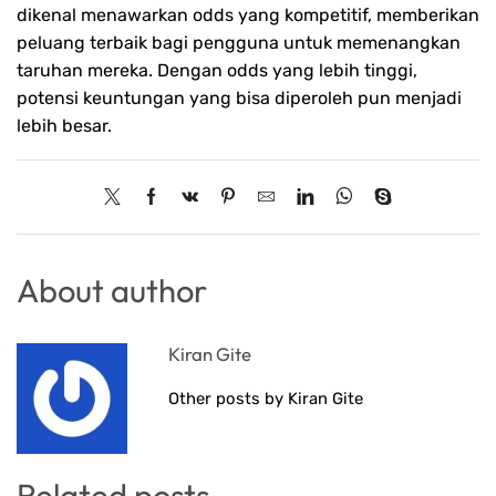
dikenal menawarkan odds yang kompetitif, memberikan
peluang terbaik bagi pengguna untuk memenangkan
taruhan mereka. Dengan odds yang lebih tinggi,
potensi keuntungan yang bisa diperoleh pun menjadi
lebih besar.
About author
Kiran Gite
Other posts by Kiran Gite
Related posts