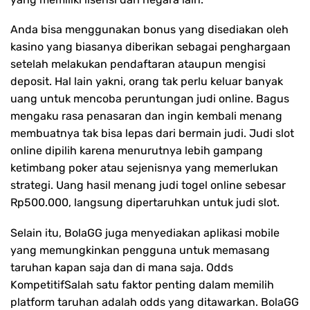
Anda bisa menggunakan bonus yang disediakan oleh
kasino yang biasanya diberikan sebagai penghargaan
setelah melakukan pendaftaran ataupun mengisi
deposit. Hal lain yakni, orang tak perlu keluar banyak
uang untuk mencoba peruntungan judi online. Bagus
mengaku rasa penasaran dan ingin kembali menang
membuatnya tak bisa lepas dari bermain judi. Judi slot
online dipilih karena menurutnya lebih gampang
ketimbang poker atau sejenisnya yang memerlukan
strategi. Uang hasil menang judi togel online sebesar
Rp500.000, langsung dipertaruhkan untuk judi slot.
Selain itu, BolaGG juga menyediakan aplikasi mobile
yang memungkinkan pengguna untuk memasang
taruhan kapan saja dan di mana saja. Odds
KompetitifSalah satu faktor penting dalam memilih
platform taruhan adalah odds yang ditawarkan. BolaGG