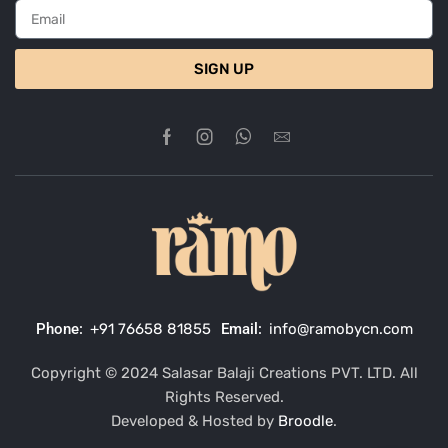
SIGN UP
Phone:
+91 76658 81855
Email:
info@ramobycn.com
Copyright © 2024 Salasar Balaji Creations PVT. LTD. All
Rights Reserved.
Developed & Hosted by
Broodle
.