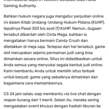
Gaming Authority.
Bahkan hukum negara juga mengatur perjudian online
ini dalam Kitab Undang-Undang Hukum Pidana (KUHP),
tepatnya Pasal 303 bis ayat (1) KUHP. Namun, dugaan
tersebut dibantah oleh Cinta Mega, bahkan ia
mengatakan hanya bermain Candy Crush dan
diletakkan di meja saja. Terlepas dari hal tersebut, game
slot merupakan sejenis permainan judi yang bisa
dimainkan secara online. Situs ini didedikasikan untuk
Anda semua yang menyukai segala bentuk judi online.
Kami membantu Anda untuk memilih situs terbaik
untuk berjudi, game yang sebaiknya dimainkan dan
bagaimana cara memainkannya.
CS 24 jam selalu siap membantu via live chat dengan
respon kurang dari 1 menit. Selain itu, mereka sering
mengadakan event khusus dengan hadiah liburan ke