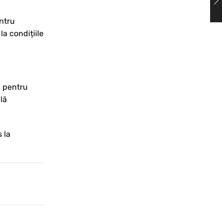
ntru
la condițiile
ă pentru
lă
 la