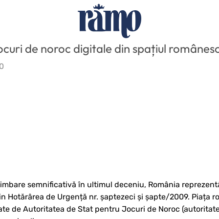
curi de noroc digitale din spațiul românes
0
 schimbare semnificativă în ultimul deceniu, România reprezen
rin Hotărârea de Urgență nr. șaptezeci și șapte/2009. Piața
rizate de Autoritatea de Stat pentru Jocuri de Noroc (autoritate