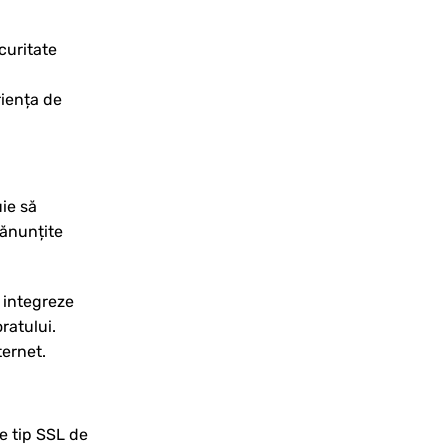
curitate
iența de
uie să
mănunțite
 integreze
ratului.
ternet.
e tip SSL de