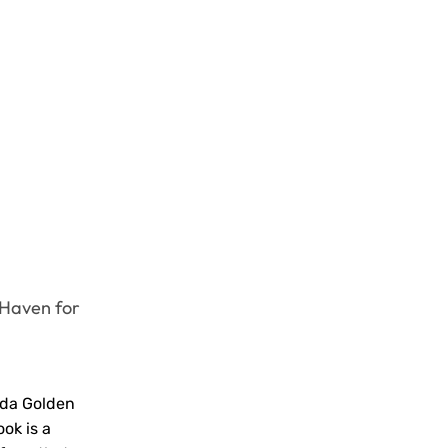
 Haven for
Winmega: Unlocking the Thrill of
Slots and Beyond
February 12, 2026
nda Golden
Winmega is a premier online casino
ok is a
destination that promises to deliver an