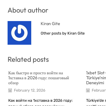
About author
Kiran Gite
Other posts by Kiran Gite
Related posts
Как быстро и просто войти на
1xbet Slot
1хставка в 2026 году: пошаговый
Türkiye’ni
обзор
Deneyimi
February 12, 2026
Februar
Как войти на 1хставка в 2026 году:
Türkiye’de 