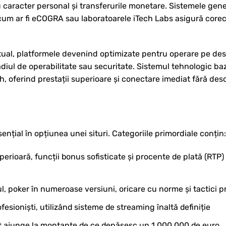
u caracter personal și transferurile monetare. Sistemele gen
cum ar fi eCOGRA sau laboratoarele iTech Labs asigură corec
ual, platformele devenind optimizate pentru operare pe des
tadiul de operabilitate sau securitate. Sistemul tehnologic ba
, oferind prestații superioare și conectare imediat fără des
esențial în opțiunea unei situri. Categoriile primordiale conțin:
erioară, funcții bonus sofisticate și procente de plată (RTP)
ul, poker în numeroase versiuni, oricare cu norme și tactici pr
esioniști, utilizând sisteme de streaming înaltă definiție
 ajunge la montante de ce depășesc un 1.000.000 de euro