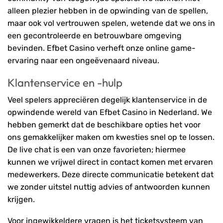
alleen plezier hebben in de opwinding van de spellen,
maar ook vol vertrouwen spelen, wetende dat we ons in
een gecontroleerde en betrouwbare omgeving
bevinden. Efbet Casino verheft onze online game-
ervaring naar een ongeëvenaard niveau.
Klantenservice en -hulp
Veel spelers appreciëren degelijk klantenservice in de
opwindende wereld van Efbet Casino in Nederland. We
hebben gemerkt dat de beschikbare opties het voor
ons gemakkelijker maken om kwesties snel op te lossen.
De live chat is een van onze favorieten; hiermee
kunnen we vrijwel direct in contact komen met ervaren
medewerkers. Deze directe communicatie betekent dat
we zonder uitstel nuttig advies of antwoorden kunnen
krijgen.
Voor ingewikkeldere vragen is het ticketsysteem van