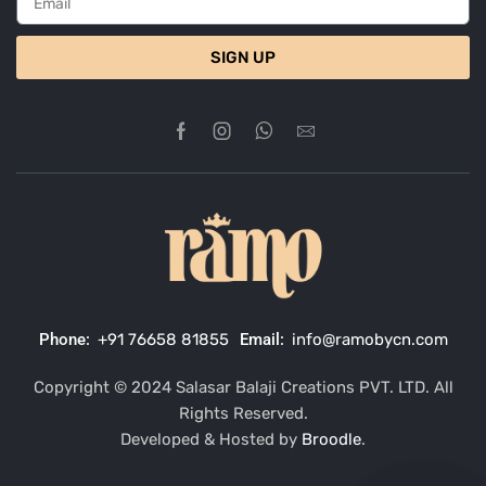
SIGN UP
Phone:
+91 76658 81855
Email:
info@ramobycn.com
Copyright © 2024 Salasar Balaji Creations PVT. LTD. All
Rights Reserved.
Developed & Hosted by
Broodle
.