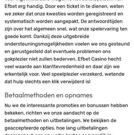
Efbet erg handig. Door een ticket in te dienen, weten
we zeker dat onze kwesties worden geregistreerd en
systematisch worden aangepakt. De antwoordtijden
zijn over het algemeen snel, wat onze spelervaring ten
goede komt. Dankzij deze uitgebreide
ondersteuningsmogelijkheden voelen we ons gesteund
en gerustgesteld dat eventuele problemen ons
gokplezier niet zullen bederven. Efbet Casino hecht
veel waarde aan klanttevredenheid en daar zijn we
erkentelijk voor. Veel speelplezier verzekerd, wetende
dat hulp slechts een klik verwijderd is!
Betaalmethoden en opnames
Nu we de interessante promoties en bonussen hebben
bekeken, richten we onze aandacht op de
betaalmethoden en uitbetalingen. We bekijken de
geaccepteerde opties, hoe lang uitbetalingen