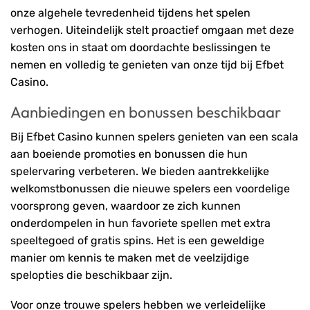
onze algehele tevredenheid tijdens het spelen
verhogen. Uiteindelijk stelt proactief omgaan met deze
kosten ons in staat om doordachte beslissingen te
nemen en volledig te genieten van onze tijd bij Efbet
Casino.
Aanbiedingen en bonussen beschikbaar
Bij Efbet Casino kunnen spelers genieten van een scala
aan boeiende promoties en bonussen die hun
spelervaring verbeteren. We bieden aantrekkelijke
welkomstbonussen die nieuwe spelers een voordelige
voorsprong geven, waardoor ze zich kunnen
onderdompelen in hun favoriete spellen met extra
speeltegoed of gratis spins. Het is een geweldige
manier om kennis te maken met de veelzijdige
spelopties die beschikbaar zijn.
Voor onze trouwe spelers hebben we verleidelijke