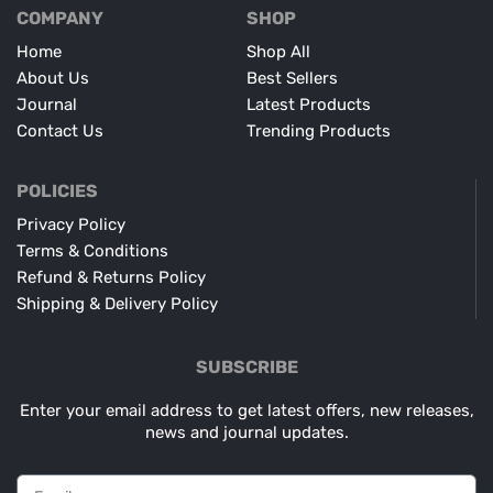
COMPANY
SHOP
Home
Shop All
About Us
Best Sellers
Journal
Latest Products
Contact Us
Trending Products
POLICIES
Privacy Policy
Terms & Conditions
Refund & Returns Policy
Shipping & Delivery Policy
SUBSCRIBE
Enter your email address to get latest offers, new releases,
news and journal updates.