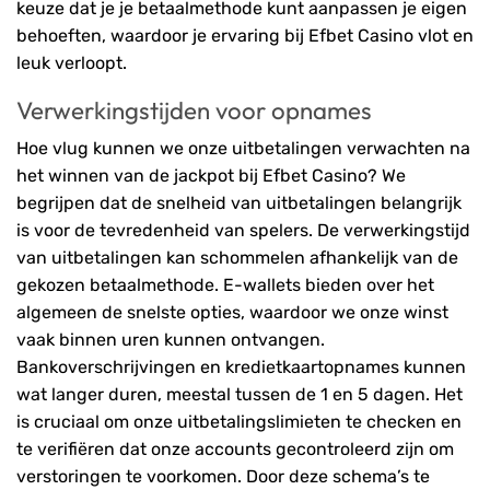
keuze dat je je betaalmethode kunt aanpassen je eigen
behoeften, waardoor je ervaring bij Efbet Casino vlot en
leuk verloopt.
Verwerkingstijden voor opnames
Hoe vlug kunnen we onze uitbetalingen verwachten na
het winnen van de jackpot bij Efbet Casino? We
begrijpen dat de snelheid van uitbetalingen belangrijk
is voor de tevredenheid van spelers. De verwerkingstijd
van uitbetalingen kan schommelen afhankelijk van de
gekozen betaalmethode. E-wallets bieden over het
algemeen de snelste opties, waardoor we onze winst
vaak binnen uren kunnen ontvangen.
Bankoverschrijvingen en kredietkaartopnames kunnen
wat langer duren, meestal tussen de 1 en 5 dagen. Het
is cruciaal om onze uitbetalingslimieten te checken en
te verifiëren dat onze accounts gecontroleerd zijn om
verstoringen te voorkomen. Door deze schema’s te