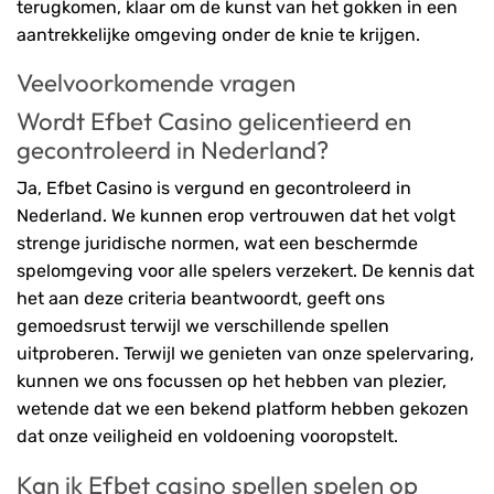
terugkomen, klaar om de kunst van het gokken in een
aantrekkelijke omgeving onder de knie te krijgen.
Veelvoorkomende vragen
Wordt Efbet Casino gelicentieerd en
gecontroleerd in Nederland?
Ja, Efbet Casino is vergund en gecontroleerd in
Nederland. We kunnen erop vertrouwen dat het volgt
strenge juridische normen, wat een beschermde
spelomgeving voor alle spelers verzekert. De kennis dat
het aan deze criteria beantwoordt, geeft ons
gemoedsrust terwijl we verschillende spellen
uitproberen. Terwijl we genieten van onze spelervaring,
kunnen we ons focussen op het hebben van plezier,
wetende dat we een bekend platform hebben gekozen
dat onze veiligheid en voldoening vooropstelt.
Kan ik Efbet casino spellen spelen op