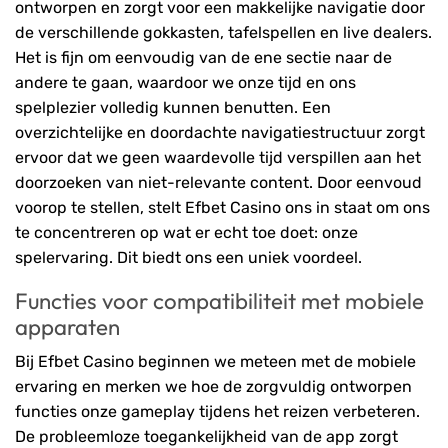
ontworpen en zorgt voor een makkelijke navigatie door
de verschillende gokkasten, tafelspellen en live dealers.
Het is fijn om eenvoudig van de ene sectie naar de
andere te gaan, waardoor we onze tijd en ons
spelplezier volledig kunnen benutten. Een
overzichtelijke en doordachte navigatiestructuur zorgt
ervoor dat we geen waardevolle tijd verspillen aan het
doorzoeken van niet-relevante content. Door eenvoud
voorop te stellen, stelt Efbet Casino ons in staat om ons
te concentreren op wat er echt toe doet: onze
spelervaring. Dit biedt ons een uniek voordeel.
Functies voor compatibiliteit met mobiele
apparaten
Bij Efbet Casino beginnen we meteen met de mobiele
ervaring en merken we hoe de zorgvuldig ontworpen
functies onze gameplay tijdens het reizen verbeteren.
De probleemloze toegankelijkheid van de app zorgt