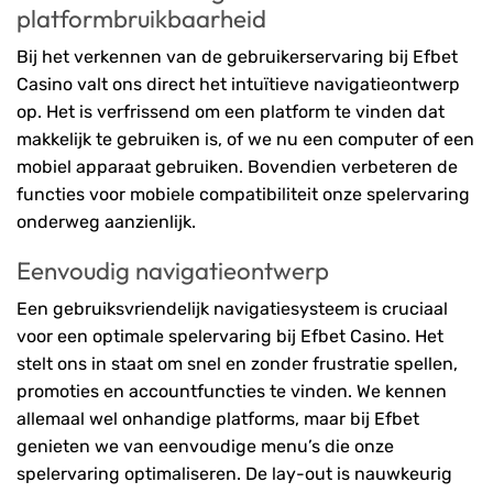
platformbruikbaarheid
Bij het verkennen van de gebruikerservaring bij Efbet
Casino valt ons direct het intuïtieve navigatieontwerp
op. Het is verfrissend om een platform te vinden dat
makkelijk te gebruiken is, of we nu een computer of een
mobiel apparaat gebruiken. Bovendien verbeteren de
functies voor mobiele compatibiliteit onze spelervaring
onderweg aanzienlijk.
Eenvoudig navigatieontwerp
Een gebruiksvriendelijk navigatiesysteem is cruciaal
voor een optimale spelervaring bij Efbet Casino. Het
stelt ons in staat om snel en zonder frustratie spellen,
promoties en accountfuncties te vinden. We kennen
allemaal wel onhandige platforms, maar bij Efbet
genieten we van eenvoudige menu’s die onze
spelervaring optimaliseren. De lay-out is nauwkeurig