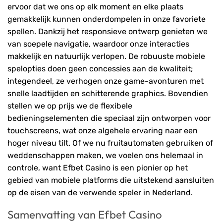
ervoor dat we ons op elk moment en elke plaats
gemakkelijk kunnen onderdompelen in onze favoriete
spellen. Dankzij het responsieve ontwerp genieten we
van soepele navigatie, waardoor onze interacties
makkelijk en natuurlijk verlopen. De robuuste mobiele
spelopties doen geen concessies aan de kwaliteit;
integendeel, ze verhogen onze game-avonturen met
snelle laadtijden en schitterende graphics. Bovendien
stellen we op prijs we de flexibele
bedieningselementen die speciaal zijn ontworpen voor
touchscreens, wat onze algehele ervaring naar een
hoger niveau tilt. Of we nu fruitautomaten gebruiken of
weddenschappen maken, we voelen ons helemaal in
controle, want Efbet Casino is een pionier op het
gebied van mobiele platforms die uitstekend aansluiten
op de eisen van de verwende speler in Nederland.
Samenvatting van Efbet Casino