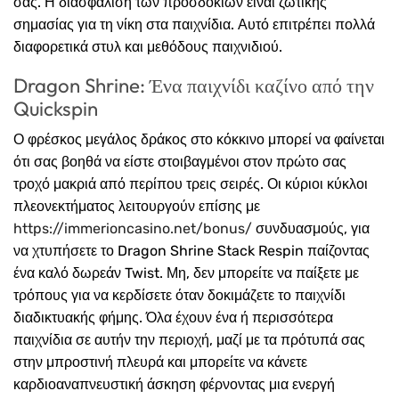
σας. Η διασφάλιση των προσδοκιών είναι ζωτικής
σημασίας για τη νίκη στα παιχνίδια. Αυτό επιτρέπει πολλά
διαφορετικά στυλ και μεθόδους παιχνιδιού.
Dragon Shrine: Ένα παιχνίδι καζίνο από την
Quickspin
Ο φρέσκος μεγάλος δράκος στο κόκκινο μπορεί να φαίνεται
ότι σας βοηθά να είστε στοιβαγμένοι στον πρώτο σας
τροχό μακριά από περίπου τρεις σειρές. Οι κύριοι κύκλοι
πλεονεκτήματος λειτουργούν επίσης με
https://immerioncasino.net/bonus/
συνδυασμούς, για
να χτυπήσετε το Dragon Shrine Stack Respin παίζοντας
ένα καλό δωρεάν Twist. Μη, δεν μπορείτε να παίξετε με
τρόπους για να κερδίσετε όταν δοκιμάζετε το παιχνίδι
διαδικτυακής φήμης. Όλα έχουν ένα ή περισσότερα
παιχνίδια σε αυτήν την περιοχή, μαζί με τα πρότυπά σας
στην μπροστινή πλευρά και μπορείτε να κάνετε
καρδιοαναπνευστική άσκηση φέρνοντας μια ενεργή