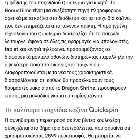
εμφάνισης του παιχνιδιού Quickspin για κινητά. Το
BonusTiime είναι μια ανεξάρτητη πηγή πληροφοριών
σχετικά με τα καζίνο στο διαδίκτυο και τα παιχνίδια καζίνο,
που δεν επηρεάζεται από κανέναν παίκτη. Η προηγμένη
τεχνολογία του Quickspin διασφαλίζει ότι το παιχνίδι
λειτουργεί άψογα σε όλες τις εφαρμογές για υπολογιστές,
tablet και κινητά τηλέφωνα, προσαρμόζοντας σε
διαφορετικά μοντέλα οθονών, διατηρώντας παράλληλα την
υψηλότερη ποιότητα εικόνας και παιχνιδιού.
Διαφοροποιούνται με τα νέα τους χαρακτηριστικά,
διασφαλίζοντας ότι καθώς θα προσελκύσουν τους
θαυμαστές μακριά από το Dragon Shrine, προσφέρουν
επίσης μια μοναδική γκάμα εμπειρίας τζόγου.
Τα καλύτερα παιχνίδια καζίνο Quickspin
Η συνηθισμένη περιστροφή σε ένα βίντεο κουλοχέρη
συνεχίζεται στο βήμα τρία δευτερόλεπτα, που σημαίνει ότι
χρησιμοποιώντας 2899 περιστροφές, θα μπορείτε να