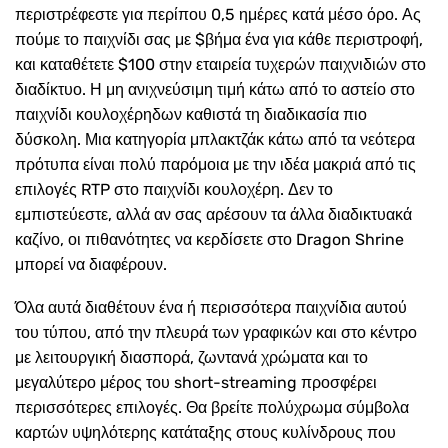
περιστρέφεστε για περίπου 0,5 ημέρες κατά μέσο όρο. Ας
πούμε το παιχνίδι σας με $βήμα ένα για κάθε περιστροφή,
και καταθέτετε $100 στην εταιρεία τυχερών παιχνιδιών στο
διαδίκτυο. Η μη ανιχνεύσιμη τιμή κάτω από το αστείο στο
παιχνίδι κουλοχέρηδων καθιστά τη διαδικασία πιο
δύσκολη. Μια κατηγορία μπλακτζάκ κάτω από τα νεότερα
πρότυπα είναι πολύ παρόμοια με την ιδέα μακριά από τις
επιλογές RTP στο παιχνίδι κουλοχέρη. Δεν το
εμπιστεύεστε, αλλά αν σας αρέσουν τα άλλα διαδικτυακά
καζίνο, οι πιθανότητες να κερδίσετε στο Dragon Shrine
μπορεί να διαφέρουν.
Όλα αυτά διαθέτουν ένα ή περισσότερα παιχνίδια αυτού
του τύπου, από την πλευρά των γραφικών και στο κέντρο
με λειτουργική διασπορά, ζωντανά χρώματα και το
μεγαλύτερο μέρος του short-streaming προσφέρει
περισσότερες επιλογές. Θα βρείτε πολύχρωμα σύμβολα
καρτών υψηλότερης κατάταξης στους κυλίνδρους που