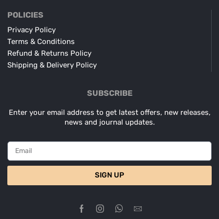
POLICIES
Privacy Policy
Terms & Conditions
Refund & Returns Policy
Shipping & Delivery Policy
SUBSCRIBE
Enter your email address to get latest offers, new releases,
news and journal updates.
SIGN UP