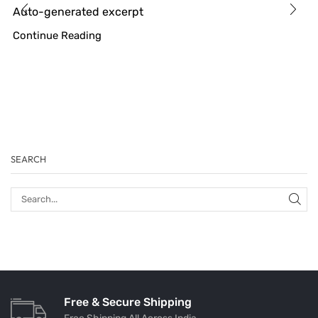
Auto-generated excerpt
Continue Reading
SEARCH
Free & Secure Shipping