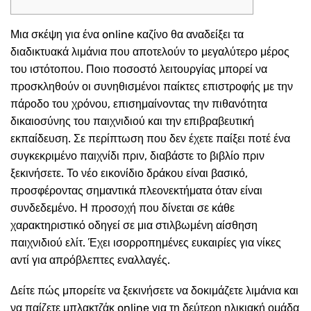
Μια σκέψη για ένα online καζίνο θα αναδείξει τα
διαδικτυακά λιμάνια που αποτελούν το μεγαλύτερο μέρος
του ιστότοπου. Ποιο ποσοστό λειτουργίας μπορεί να
προσκληθούν οι συνηθισμένοι παίκτες επιστροφής με την
πάροδο του χρόνου, επισημαίνοντας την πιθανότητα
δικαιοσύνης του παιχνιδιού και την επιβραβευτική
εκπαίδευση. Σε περίπτωση που δεν έχετε παίξει ποτέ ένα
συγκεκριμένο παιχνίδι πριν, διαβάστε το βιβλίο πριν
ξεκινήσετε.
Το νέο εικονίδιο δράκου είναι βασικό,
προσφέροντας σημαντικά πλεονεκτήματα όταν είναι
συνδεδεμένο. Η προσοχή που δίνεται σε κάθε
χαρακτηριστικό οδηγεί σε μια στιλβωμένη αίσθηση
παιχνιδιού ελίτ. Έχει ισορροπημένες ευκαιρίες για νίκες
αντί για απρόβλεπτες εναλλαγές.
Δείτε πώς μπορείτε να ξεκινήσετε να δοκιμάζετε λιμάνια και
να παίζετε μπλακτζάκ online για τη δεύτερη ηλικιακή ομάδα