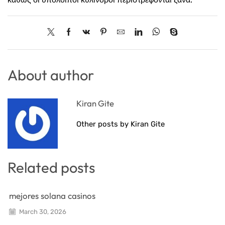
About author
Kiran Gite
Other posts by Kiran Gite
Related posts
mejores solana casinos
March 30, 2026